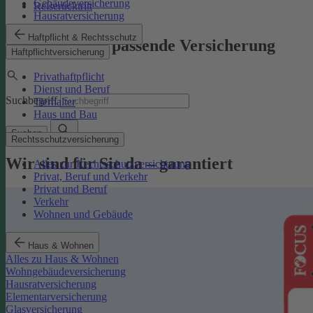
Gebäudeversicherung
Reiserücktritt
Hausratversicherung
Haftpflicht & Rechtsschutz
Finden Sie die passende Versicherung
Haftpflichtversicherung
Privathaftpflicht
Dienst und Beruf
Suchbegriff
Tierhalter
Haus und Bau
Suchen
Rechtsschutzversicherung
Wir sind für Sie da – garantiert
Alles zur Rechtsschutzversicherung
Privat, Beruf und Verkehr
Privat und Beruf
Verkehr
Wohnen und Gebäude
Haus & Wohnen
Alles zu Haus & Wohnen
Wohngebäudeversicherung
Hausratversicherung
Elementarversicherung
Glasversicherung