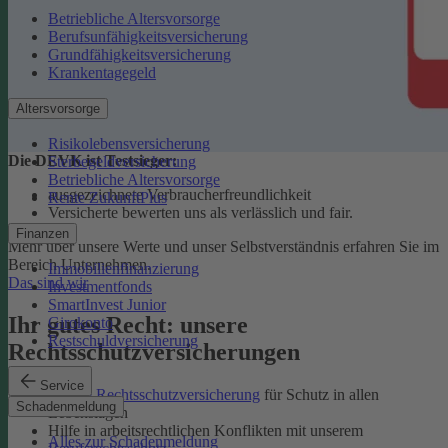
Betriebliche Altersvorsorge
Berufsunfähigkeitsversicherung
Grundfähigkeitsversicherung
Krankentagegeld
Altersvorsorge
Risikolebensversicherung
Die DEVK ist Testsieger:
Sterbegeldversicherung
Betriebliche Altersvorsorge
ausgezeichnete Verbraucherfreundlichkeit
Rente ZukunftPlus
Versicherte bewerten uns als verlässlich und fair.
Finanzen
Mehr über unsere Werte und unser Selbstverständnis erfahren Sie im
Bereich Unternehmen.
Immobilienfinanzierung
Das sind wir
Investmentfonds
SmartInvest Junior
Ihr gutes Recht: unsere
Girokonto
Restschuldversicherung
Rechtsschutzversicherungen
Service
Private Rechtsschutzversicherung
für Schutz in allen
Schadenmeldung
Lebenslagen
Hilfe in arbeitsrechtlichen Konflikten mit unserem
Alles zur Schadenmeldung