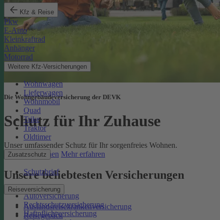
Kfz & Reise
Pkw
E-Auto
Kleinkraftrad
Anhänger
Motorrad
Weitere Kfz-Versicherungen
Wohnwagen
Lieferwagen
Die Wohngebäudeversicherung der DEVK
Wohnmobil
Quad
Schutz für Ihr Zuhause
Trike
Traktor
Oldtimer
Unser umfassender Schutz für Ihr sorgenfreies Wohnen.
Online berechnen
Mehr erfahren
Zusatzschutz
Schutzbrief
Unsere beliebtesten Versicherungen
Reiseversicherung
Autoversicherung
Rechtsschutzversicherung
Auslandsreisekrankenversicherung
Haftpflichtversicherung
Reisegepäck