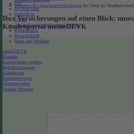
Berufsrechtsschutz
Kfz
Verkehrs-Rechtsschutzversicherung
bei Streit im Straßenverkeh
Rechtsschutz
Haftpflicht
Ihre Versicherungen auf einen Blick: unse
Unfall
Kundenportal meineDEVK
Auslandsreisekrankenversicherung
Reisegepäck
Reiserücktritt
Haus und Wohnen
meineDEVK
Kontakt
Kundendaten ändern
Bescheinigungen
Kündigung
Produktservices
Wissenswertes
Leichte Sprache