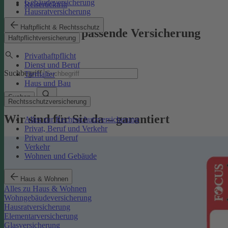
Gebäudeversicherung
Reiserücktritt
Hausratversicherung
Haftpflicht & Rechtsschutz
Finden Sie die passende Versicherung
Haftpflichtversicherung
Privathaftpflicht
Dienst und Beruf
Suchbegriff
Tierhalter
Haus und Bau
Suchen
Rechtsschutzversicherung
Wir sind für Sie da – garantiert
Alles zur Rechtsschutzversicherung
Privat, Beruf und Verkehr
Privat und Beruf
Verkehr
Wohnen und Gebäude
Haus & Wohnen
Alles zu Haus & Wohnen
Wohngebäudeversicherung
Hausratversicherung
Elementarversicherung
Glasversicherung