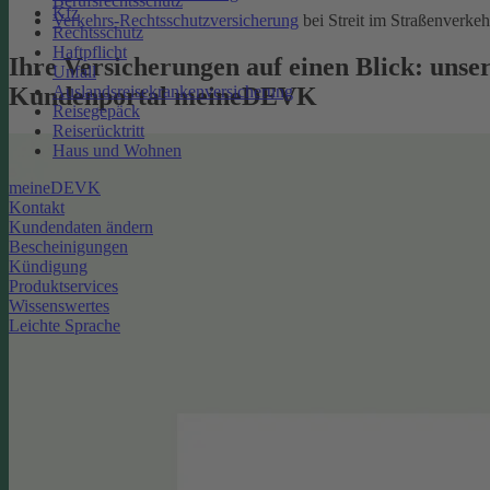
Berufsrechtsschutz
Kfz
Verkehrs-Rechtsschutzversicherung
bei Streit im Straßenverkeh
Rechtsschutz
Haftpflicht
Ihre Versicherungen auf einen Blick: unse
Unfall
Kundenportal meineDEVK
Auslandsreisekrankenversicherung
Reisegepäck
Reiserücktritt
Haus und Wohnen
meineDEVK
Kontakt
Kundendaten ändern
Bescheinigungen
Kündigung
Produktservices
Wissenswertes
Leichte Sprache