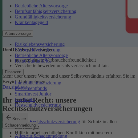
Betriebliche Altersvorsorge
Berufsunfähigkeitsversicherung
Grundfähigkeitsversicherung
Krankentagegeld
Altersvorsorge
Risikolebensversicherung
Die DEVK ist Testsieger:
Sterbegeldversicherung
Betriebliche Altersvorsorge
ausgezeichnete Verbraucherfreundlichkeit
Rente ZukunftPlus
Versicherte bewerten uns als verlässlich und fair.
Finanzen
Mehr über unsere Werte und unser Selbstverständnis erfahren Sie im
Bereich Unternehmen.
Immobilienfinanzierung
Das sind wir
Investmentfonds
SmartInvest Junior
Ihr gutes Recht: unsere
Girokonto
Restschuldversicherung
Rechtsschutzversicherungen
Service
Private Rechtsschutzversicherung
für Schutz in allen
Schadenmeldung
Lebenslagen
Hilfe in arbeitsrechtlichen Konflikten mit unserem
Alles zur Schadenmeldung