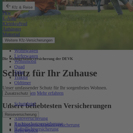
Kfz & Reise
Pkw
E-Auto
Kleinkraftrad
Anhänger
Motorrad
Weitere Kfz-Versicherungen
Wohnwagen
Lieferwagen
Die Wohngebäudeversicherung der DEVK
Wohnmobil
Quad
Schutz für Ihr Zuhause
Trike
Traktor
Oldtimer
Unser umfassender Schutz für Ihr sorgenfreies Wohnen.
Online berechnen
Mehr erfahren
Zusatzschutz
Schutzbrief
Unsere beliebtesten Versicherungen
Reiseversicherung
Autoversicherung
Rechtsschutzversicherung
Auslandsreisekrankenversicherung
Haftpflichtversicherung
Reisegepäck