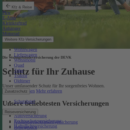
Kfz & Reise
Pkw
E-Auto
Kleinkraftrad
Anhänger
Motorrad
Weitere Kfz-Versicherungen
Wohnwagen
Lieferwagen
Die Wohngebäudeversicherung der DEVK
Wohnmobil
Quad
Schutz für Ihr Zuhause
Trike
Traktor
Oldtimer
Unser umfassender Schutz für Ihr sorgenfreies Wohnen.
Online berechnen
Mehr erfahren
Zusatzschutz
Schutzbrief
Unsere beliebtesten Versicherungen
Reiseversicherung
Autoversicherung
Rechtsschutzversicherung
Auslandsreisekrankenversicherung
Haftpflichtversicherung
Reisegepäck