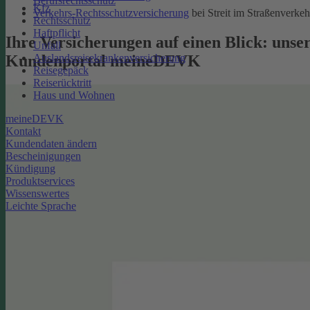
Berufsrechtsschutz
Kfz
Verkehrs-Rechtsschutzversicherung
bei Streit im Straßenverkeh
Rechtsschutz
Haftpflicht
Ihre Versicherungen auf einen Blick: unse
Unfall
Kundenportal meineDEVK
Auslandsreisekrankenversicherung
Reisegepäck
Reiserücktritt
Haus und Wohnen
meineDEVK
Kontakt
Kundendaten ändern
Bescheinigungen
Kündigung
Produktservices
Wissenswertes
Leichte Sprache