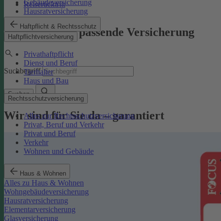
Gebäudeversicherung
Reiserücktritt
Hausratversicherung
Haftpflicht & Rechtsschutz
Finden Sie die passende Versicherung
Haftpflichtversicherung
Privathaftpflicht
Dienst und Beruf
Suchbegriff
Tierhalter
Haus und Bau
Suchen
Rechtsschutzversicherung
Wir sind für Sie da – garantiert
Alles zur Rechtsschutzversicherung
Privat, Beruf und Verkehr
Privat und Beruf
Verkehr
Wohnen und Gebäude
Haus & Wohnen
Alles zu Haus & Wohnen
Wohngebäudeversicherung
Hausratversicherung
Elementarversicherung
Glasversicherung