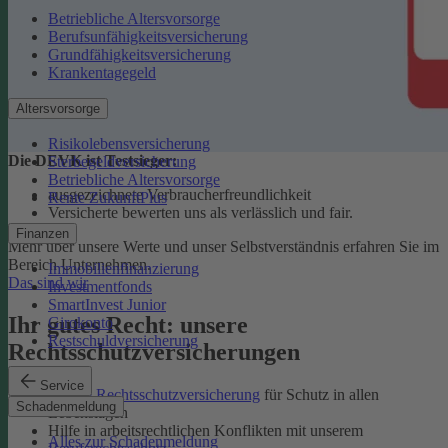
Betriebliche Altersvorsorge
Berufsunfähigkeitsversicherung
Grundfähigkeitsversicherung
Krankentagegeld
Altersvorsorge
Risikolebensversicherung
Die DEVK ist Testsieger:
Sterbegeldversicherung
Betriebliche Altersvorsorge
ausgezeichnete Verbraucherfreundlichkeit
Rente ZukunftPlus
Versicherte bewerten uns als verlässlich und fair.
Finanzen
Mehr über unsere Werte und unser Selbstverständnis erfahren Sie im
Bereich Unternehmen.
Immobilienfinanzierung
Das sind wir
Investmentfonds
SmartInvest Junior
Ihr gutes Recht: unsere
Girokonto
Restschuldversicherung
Rechtsschutzversicherungen
Service
Private Rechtsschutzversicherung
für Schutz in allen
Schadenmeldung
Lebenslagen
Hilfe in arbeitsrechtlichen Konflikten mit unserem
Alles zur Schadenmeldung