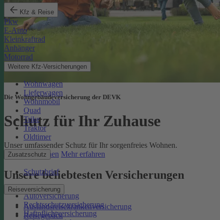
Kfz & Reise
Pkw
E-Auto
Kleinkraftrad
Anhänger
Motorrad
Weitere Kfz-Versicherungen
Wohnwagen
Lieferwagen
Die Wohngebäudeversicherung der DEVK
Wohnmobil
Quad
Schutz für Ihr Zuhause
Trike
Traktor
Oldtimer
Unser umfassender Schutz für Ihr sorgenfreies Wohnen.
Online berechnen
Mehr erfahren
Zusatzschutz
Schutzbrief
Unsere beliebtesten Versicherungen
Reiseversicherung
Autoversicherung
Rechtsschutzversicherung
Auslandsreisekrankenversicherung
Haftpflichtversicherung
Reisegepäck