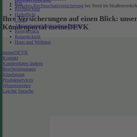
Berufsrechtsschutz
Kfz
Verkehrs-Rechtsschutzversicherung
bei Streit im Straßenverkeh
Rechtsschutz
Haftpflicht
Ihre Versicherungen auf einen Blick: unse
Unfall
Kundenportal meineDEVK
Auslandsreisekrankenversicherung
Reisegepäck
Reiserücktritt
Haus und Wohnen
meineDEVK
Kontakt
Kundendaten ändern
Bescheinigungen
Kündigung
Produktservices
Wissenswertes
Leichte Sprache