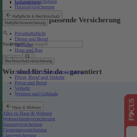
Gebäudeversicherung
Reiserücktritt
Hausratversicherung
Haftpflicht & Rechtsschutz
Finden Sie die passende Versicherung
Haftpflichtversicherung
Privathaftpflicht
Dienst und Beruf
Suchbegriff
Tierhalter
Haus und Bau
Suchen
Rechtsschutzversicherung
Wir sind für Sie da – garantiert
Alles zur Rechtsschutzversicherung
Privat, Beruf und Verkehr
Privat und Beruf
Verkehr
Wohnen und Gebäude
Haus & Wohnen
Alles zu Haus & Wohnen
Wohngebäudeversicherung
Hausratversicherung
Elementarversicherung
Glasversicherung