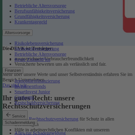
Betriebliche Altersvorsorge
Berufsunfähigkeitsversicherung
Grundfähigkeitsversicherung
Krankentagegeld
Altersvorsorge
Risikolebensversicherung
Die DEVK ist Testsieger:
Sterbegeldversicherung
Betriebliche Altersvorsorge
ausgezeichnete Verbraucherfreundlichkeit
Rente ZukunftPlus
Versicherte bewerten uns als verlässlich und fair.
Finanzen
Mehr über unsere Werte und unser Selbstverständnis erfahren Sie im
Bereich Unternehmen.
Immobilienfinanzierung
Das sind wir
Investmentfonds
SmartInvest Junior
Ihr gutes Recht: unsere
Girokonto
Restschuldversicherung
Rechtsschutzversicherungen
Service
Private Rechtsschutzversicherung
für Schutz in allen
Schadenmeldung
Lebenslagen
Hilfe in arbeitsrechtlichen Konflikten mit unserem
Alles zur Schadenmeldung