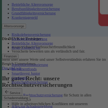
Betriebliche Altersvorsorge
Berufsunfähigkeitsversicherung
Grundfähigkeitsversicherung
Krankentagegeld
Altersvorsorge
Risikolebensversicherung
Die DEVK ist Testsieger:
Sterbegeldversicherung
Betriebliche Altersvorsorge
ausgezeichnete Verbraucherfreundlichkeit
Rente ZukunftPlus
Versicherte bewerten uns als verlässlich und fair.
Finanzen
Mehr über unsere Werte und unser Selbstverständnis erfahren Sie im
Bereich Unternehmen.
Immobilienfinanzierung
Das sind wir
Investmentfonds
SmartInvest Junior
Ihr gutes Recht: unsere
Girokonto
Restschuldversicherung
Rechtsschutzversicherungen
Service
Private Rechtsschutzversicherung
für Schutz in allen
Schadenmeldung
Lebenslagen
Hilfe in arbeitsrechtlichen Konflikten mit unserem
Alles zur Schadenmeldung