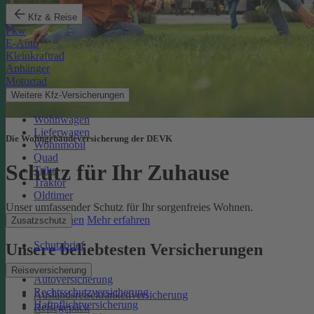
Kfz & Reise
Pkw
E-Auto
Kleinkraftrad
Anhänger
Motorrad
Weitere Kfz-Versicherungen
Wohnwagen
Lieferwagen
Die Wohngebäudeversicherung der DEVK
Wohnmobil
Quad
Schutz für Ihr Zuhause
Trike
Traktor
Oldtimer
Unser umfassender Schutz für Ihr sorgenfreies Wohnen.
Online berechnen
Mehr erfahren
Zusatzschutz
Schutzbrief
Unsere beliebtesten Versicherungen
Reiseversicherung
Autoversicherung
Rechtsschutzversicherung
Auslandsreisekrankenversicherung
Haftpflichtversicherung
Reisegepäck