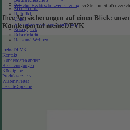
Berufsrechtsschutz
Kfz
Verkehrs-Rechtsschutzversicherung
bei Streit im Straßenverkeh
Rechtsschutz
Haftpflicht
Ihre Versicherungen auf einen Blick: unse
Unfall
Kundenportal meineDEVK
Auslandsreisekrankenversicherung
Reisegepäck
Reiserücktritt
Haus und Wohnen
meineDEVK
Kontakt
Kundendaten ändern
Bescheinigungen
Kündigung
Produktservices
Wissenswertes
Leichte Sprache