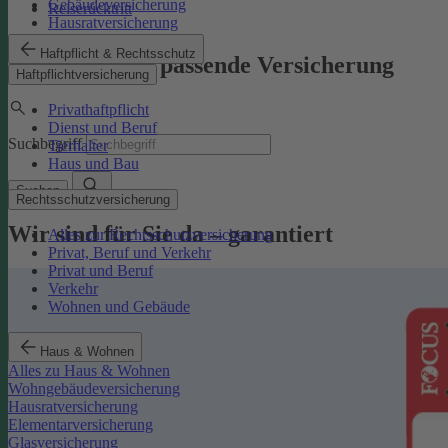
Gebäudeversicherung
Reiserücktritt
Hausratversicherung
Haftpflicht & Rechtsschutz
Finden Sie die passende Versicherung
Haftpflichtversicherung
Privathaftpflicht
Dienst und Beruf
Suchbegriff
Tierhalter
Haus und Bau
Suchen
Rechtsschutzversicherung
Wir sind für Sie da – garantiert
Alles zur Rechtsschutzversicherung
Privat, Beruf und Verkehr
Privat und Beruf
Verkehr
Wohnen und Gebäude
Haus & Wohnen
Alles zu Haus & Wohnen
Wohngebäudeversicherung
Hausratversicherung
Elementarversicherung
Glasversicherung