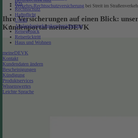
Berufsrechtsschutz
Kfz
Verkehrs-Rechtsschutzversicherung
bei Streit im Straßenverkeh
Rechtsschutz
Haftpflicht
Ihre Versicherungen auf einen Blick: unse
Unfall
Kundenportal meineDEVK
Auslandsreisekrankenversicherung
Reisegepäck
Reiserücktritt
Haus und Wohnen
meineDEVK
Kontakt
Kundendaten ändern
Bescheinigungen
Kündigung
Produktservices
Wissenswertes
Leichte Sprache