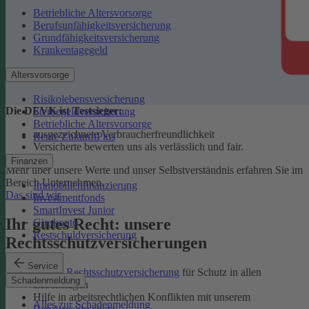
Betriebliche Altersvorsorge
Berufsunfähigkeitsversicherung
Grundfähigkeitsversicherung
Krankentagegeld
Altersvorsorge
Risikolebensversicherung
Die DEVK ist Testsieger:
Sterbegeldversicherung
Betriebliche Altersvorsorge
ausgezeichnete Verbraucherfreundlichkeit
Rente ZukunftPlus
Versicherte bewerten uns als verlässlich und fair.
Finanzen
Mehr über unsere Werte und unser Selbstverständnis erfahren Sie im
Bereich Unternehmen.
Immobilienfinanzierung
Das sind wir
Investmentfonds
SmartInvest Junior
Ihr gutes Recht: unsere
Girokonto
Restschuldversicherung
Rechtsschutzversicherungen
Service
Private Rechtsschutzversicherung
für Schutz in allen
Schadenmeldung
Lebenslagen
Hilfe in arbeitsrechtlichen Konflikten mit unserem
Alles zur Schadenmeldung