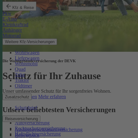
Kfz & Reise
Pkw
E-Auto
Kleinkraftrad
Anhänger
Motorrad
Weitere Kfz-Versicherungen
Wohnwagen
Lieferwagen
Die Wohngebäudeversicherung der DEVK
Wohnmobil
Quad
Schutz für Ihr Zuhause
Trike
Traktor
Oldtimer
Unser umfassender Schutz für Ihr sorgenfreies Wohnen.
Online berechnen
Mehr erfahren
Zusatzschutz
Schutzbrief
Unsere beliebtesten Versicherungen
Reiseversicherung
Autoversicherung
Rechtsschutzversicherung
Auslandsreisekrankenversicherung
Haftpflichtversicherung
Reisegepäck