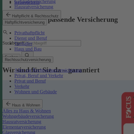
Gebäudeversicherung
Reiserücktritt
Hausratversicherung
Haftpflicht & Rechtsschutz
Finden Sie die passende Versicherung
Haftpflichtversicherung
Privathaftpflicht
Dienst und Beruf
Suchbegriff
Tierhalter
Haus und Bau
Suchen
Rechtsschutzversicherung
Wir sind für Sie da – garantiert
Alles zur Rechtsschutzversicherung
Privat, Beruf und Verkehr
Privat und Beruf
Verkehr
Wohnen und Gebäude
Haus & Wohnen
Alles zu Haus & Wohnen
Wohngebäudeversicherung
Hausratversicherung
Elementarversicherung
Glasversicherung