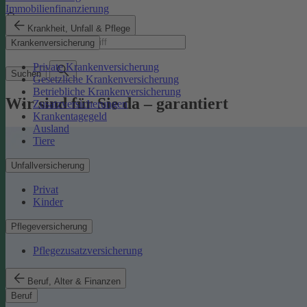
Immobilienfinanzierung
Krankheit, Unfall & Pflege
Suchbegriff
Krankenversicherung
Private Krankenversicherung
Suchen
Gesetzliche Krankenversicherung
Betriebliche Krankenversicherung
Wir sind für Sie da – garantiert
Zusatzversicherungen
Krankentagegeld
Ausland
Tiere
Unfallversicherung
Privat
Kinder
Pflegeversicherung
Pflegezusatzversicherung
Beruf, Alter & Finanzen
Beruf