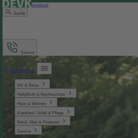
Direkt zum Seiteninhalt
Suche
Service
meineDEVK
Kfz & Reise
Haftpflicht & Rechtsschutz
Haus & Wohnen
Krankheit, Unfall & Pflege
Beruf, Alter & Finanzen
Service