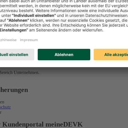
 Bereich Unternehmen.
icherungen
gen
schutz
r
ser Kundenportal meineDEVK