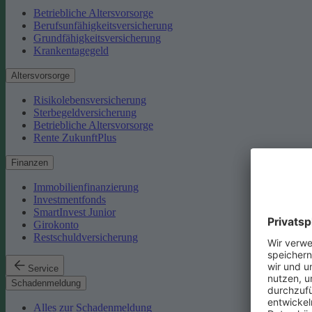
Betriebliche Altersvorsorge
Berufsunfähigkeitsversicherung
Grundfähigkeitsversicherung
Krankentagegeld
Altersvorsorge
Risikolebensversicherung
Sterbegeldversicherung
Betriebliche Altersvorsorge
Rente ZukunftPlus
Finanzen
Immobilienfinanzierung
Investmentfonds
SmartInvest Junior
Girokonto
Restschuldversicherung
Service
Schadenmeldung
Alles zur Schadenmeldung