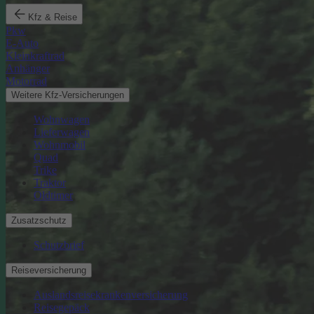
Kfz & Reise
Pkw
E-Auto
Kleinkraftrad
Anhänger
Motorrad
Weitere Kfz-Versicherungen
Wohnwagen
Lieferwagen
Wohnmobil
Quad
Trike
Traktor
Oldtimer
Zusatzschutz
Schutzbrief
Reiseversicherung
Auslandsreisekrankenversicherung
Reisegepäck