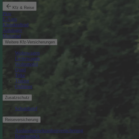
Kfz & Reise
Pkw
E-Auto
Kleinkraftrad
Anhänger
Motorrad
Weitere Kfz-Versicherungen
Wohnwagen
Lieferwagen
Wohnmobil
Quad
Trike
Traktor
Oldtimer
Zusatzschutz
Schutzbrief
Reiseversicherung
Auslandsreisekrankenversicherung
Reisegepäck