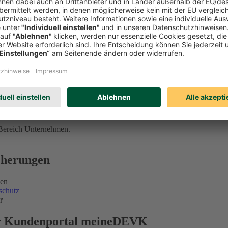
 Bereich Unternehmen.
icherungen
gen
schutz
r
ser Kundenportal meineDEVK