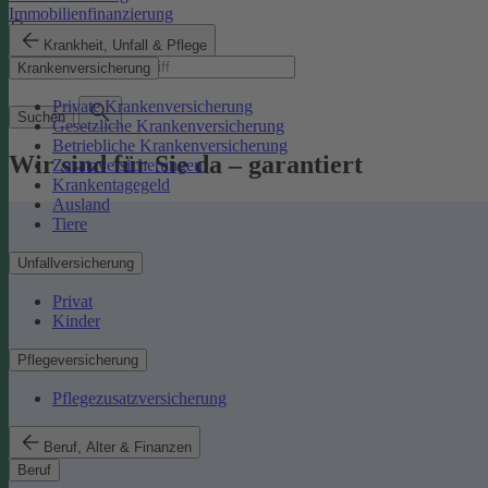
Immobilienfinanzierung
Krankheit, Unfall & Pflege
Suchbegriff
Krankenversicherung
Private Krankenversicherung
Suchen
Gesetzliche Krankenversicherung
Betriebliche Krankenversicherung
Wir sind für Sie da – garantiert
Zusatzversicherungen
Krankentagegeld
Ausland
Tiere
Unfallversicherung
Privat
Kinder
Pflegeversicherung
Pflegezusatzversicherung
Beruf, Alter & Finanzen
Beruf