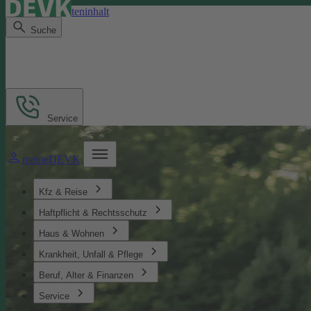
Direkt zum Seiteninhalt
Suche
Service
meineDEVK
Kfz & Reise
Haftpflicht & Rechtsschutz
Haus & Wohnen
Krankheit, Unfall & Pflege
Beruf, Alter & Finanzen
Service