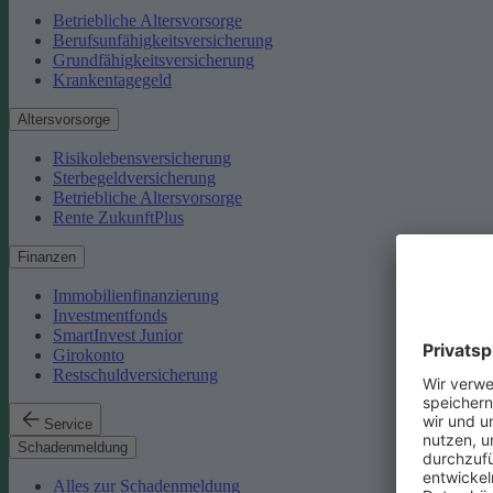
Betriebliche Altersvorsorge
Berufsunfähigkeitsversicherung
Grundfähigkeitsversicherung
Krankentagegeld
Altersvorsorge
Risikolebensversicherung
Sterbegeldversicherung
Betriebliche Altersvorsorge
Rente ZukunftPlus
Finanzen
Immobilienfinanzierung
Investmentfonds
SmartInvest Junior
Girokonto
Restschuldversicherung
Service
Schadenmeldung
Alles zur Schadenmeldung