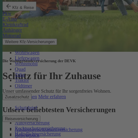
Kfz & Reise
Pkw
E-Auto
Kleinkraftrad
Anhänger
Motorrad
Weitere Kfz-Versicherungen
Wohnwagen
Lieferwagen
Die Wohngebäudeversicherung der DEVK
Wohnmobil
Quad
Schutz für Ihr Zuhause
Trike
Traktor
Oldtimer
Unser umfassender Schutz für Ihr sorgenfreies Wohnen.
Online berechnen
Mehr erfahren
Zusatzschutz
Schutzbrief
Unsere beliebtesten Versicherungen
Reiseversicherung
Autoversicherung
Rechtsschutzversicherung
Auslandsreisekrankenversicherung
Haftpflichtversicherung
Reisegepäck