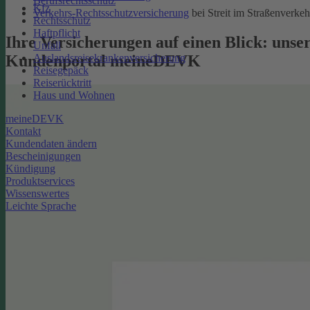
Berufsrechtsschutz
Kfz
Verkehrs-Rechtsschutzversicherung
bei Streit im Straßenverkeh
Rechtsschutz
Haftpflicht
Ihre Versicherungen auf einen Blick: unse
Unfall
Kundenportal meineDEVK
Auslandsreisekrankenversicherung
Reisegepäck
Reiserücktritt
Haus und Wohnen
meineDEVK
Kontakt
Kundendaten ändern
Bescheinigungen
Kündigung
Produktservices
Wissenswertes
Leichte Sprache