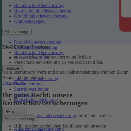
Betriebliche Altersvorsorge
Berufsunfähigkeitsversicherung
Grundfähigkeitsversicherung
Krankentagegeld
Altersvorsorge
Risikolebensversicherung
Die DEVK ist Testsieger:
Sterbegeldversicherung
Betriebliche Altersvorsorge
ausgezeichnete Verbraucherfreundlichkeit
Rente ZukunftPlus
Versicherte bewerten uns als verlässlich und fair.
Finanzen
Mehr über unsere Werte und unser Selbstverständnis erfahren Sie im
Bereich Unternehmen.
Immobilienfinanzierung
Das sind wir
Investmentfonds
SmartInvest Junior
Ihr gutes Recht: unsere
Girokonto
Restschuldversicherung
Rechtsschutzversicherungen
Service
Private Rechtsschutzversicherung
für Schutz in allen
Schadenmeldung
Lebenslagen
Hilfe in arbeitsrechtlichen Konflikten mit unserem
Alles zur Schadenmeldung