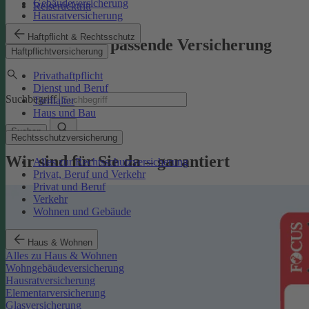
Gebäudeversicherung
Reiserücktritt
Hausratversicherung
Haftpflicht & Rechtsschutz
Finden Sie die passende Versicherung
Haftpflichtversicherung
Privathaftpflicht
Dienst und Beruf
Suchbegriff
Tierhalter
Haus und Bau
Suchen
Rechtsschutzversicherung
Wir sind für Sie da – garantiert
Alles zur Rechtsschutzversicherung
Privat, Beruf und Verkehr
Privat und Beruf
Verkehr
Wohnen und Gebäude
Haus & Wohnen
Alles zu Haus & Wohnen
Wohngebäudeversicherung
Hausratversicherung
Elementarversicherung
Glasversicherung