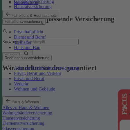
Gebäudeversicherung
Reiserücktritt
Hausratversicherung
Haftpflicht & Rechtsschutz
Finden Sie die passende Versicherung
Haftpflichtversicherung
Privathaftpflicht
Dienst und Beruf
Suchbegriff
Tierhalter
Haus und Bau
Suchen
Rechtsschutzversicherung
Wir sind für Sie da – garantiert
Alles zur Rechtsschutzversicherung
Privat, Beruf und Verkehr
Privat und Beruf
Verkehr
Wohnen und Gebäude
Haus & Wohnen
Alles zu Haus & Wohnen
Wohngebäudeversicherung
Hausratversicherung
Elementarversicherung
Glasversicherung