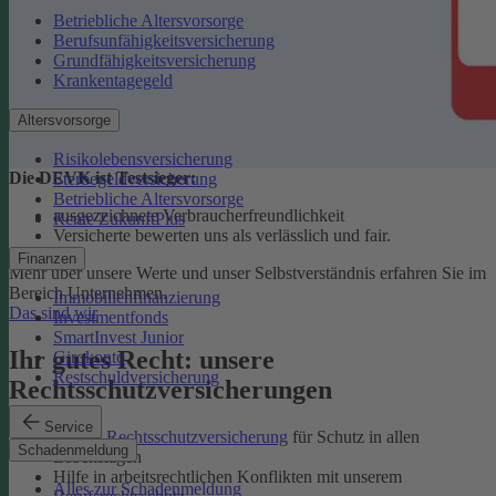
Betriebliche Altersvorsorge
Berufsunfähigkeitsversicherung
Grundfähigkeitsversicherung
Krankentagegeld
Altersvorsorge
Risikolebensversicherung
Die DEVK ist Testsieger:
Sterbegeldversicherung
Betriebliche Altersvorsorge
ausgezeichnete Verbraucherfreundlichkeit
Rente ZukunftPlus
Versicherte bewerten uns als verlässlich und fair.
Finanzen
Mehr über unsere Werte und unser Selbstverständnis erfahren Sie im
Bereich Unternehmen.
Immobilienfinanzierung
Das sind wir
Investmentfonds
SmartInvest Junior
Ihr gutes Recht: unsere
Girokonto
Restschuldversicherung
Rechtsschutzversicherungen
Service
Private Rechtsschutzversicherung
für Schutz in allen
Schadenmeldung
Lebenslagen
Hilfe in arbeitsrechtlichen Konflikten mit unserem
Alles zur Schadenmeldung