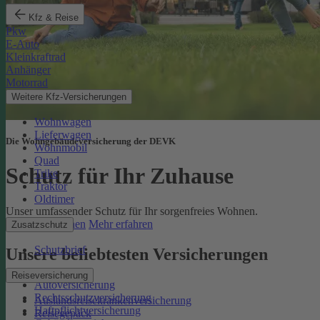
Kfz & Reise
Pkw
E-Auto
Kleinkraftrad
Anhänger
Motorrad
Weitere Kfz-Versicherungen
Wohnwagen
Lieferwagen
Die Wohngebäudeversicherung der DEVK
Wohnmobil
Quad
Schutz für Ihr Zuhause
Trike
Traktor
Oldtimer
Unser umfassender Schutz für Ihr sorgenfreies Wohnen.
Online berechnen
Mehr erfahren
Zusatzschutz
Schutzbrief
Unsere beliebtesten Versicherungen
Reiseversicherung
Autoversicherung
Rechtsschutzversicherung
Auslandsreisekrankenversicherung
Haftpflichtversicherung
Reisegepäck