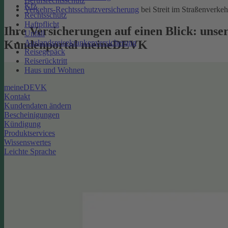
Berufsrechtsschutz
Kfz
Verkehrs-Rechtsschutzversicherung
bei Streit im Straßenverkeh
Rechtsschutz
Haftpflicht
Ihre Versicherungen auf einen Blick: unse
Unfall
Kundenportal meineDEVK
Auslandsreisekrankenversicherung
Reisegepäck
Reiserücktritt
Haus und Wohnen
meineDEVK
Kontakt
Kundendaten ändern
Bescheinigungen
Kündigung
Produktservices
Wissenswertes
Leichte Sprache