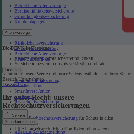
Betriebliche Altersvorsorge
Berufsunfähigkeitsversicherung
Grundfähigkeitsversicherung
Krankentagegeld
Altersvorsorge
Risikolebensversicherung
Die DEVK ist Testsieger:
Sterbegeldversicherung
Betriebliche Altersvorsorge
ausgezeichnete Verbraucherfreundlichkeit
Rente ZukunftPlus
Versicherte bewerten uns als verlässlich und fair.
Finanzen
Mehr über unsere Werte und unser Selbstverständnis erfahren Sie im
Bereich Unternehmen.
Immobilienfinanzierung
Das sind wir
Investmentfonds
SmartInvest Junior
Ihr gutes Recht: unsere
Girokonto
Restschuldversicherung
Rechtsschutzversicherungen
Service
Private Rechtsschutzversicherung
für Schutz in allen
Schadenmeldung
Lebenslagen
Hilfe in arbeitsrechtlichen Konflikten mit unserem
Alles zur Schadenmeldung