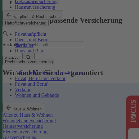
Gebäudeversicherung
Reiserücktritt
Hausratversicherung
Haftpflicht & Rechtsschutz
Finden Sie die passende Versicherung
Haftpflichtversicherung
Privathaftpflicht
Dienst und Beruf
Suchbegriff
Tierhalter
Haus und Bau
Suchen
Rechtsschutzversicherung
Wir sind für Sie da – garantiert
Alles zur Rechtsschutzversicherung
Privat, Beruf und Verkehr
Privat und Beruf
Verkehr
Wohnen und Gebäude
Haus & Wohnen
Alles zu Haus & Wohnen
Wohngebäudeversicherung
Hausratversicherung
Elementarversicherung
Glasversicherung