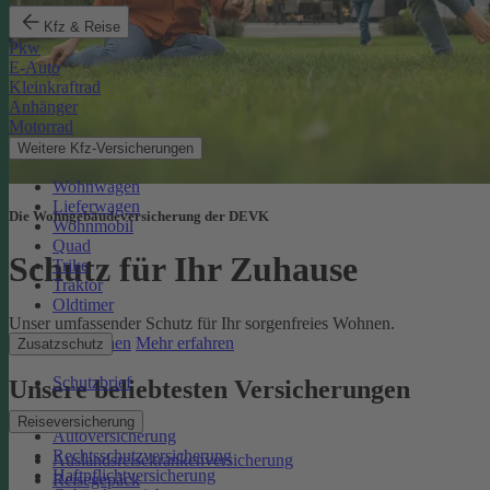
Kfz & Reise
Pkw
E-Auto
Kleinkraftrad
Anhänger
Motorrad
Weitere Kfz-Versicherungen
Wohnwagen
Lieferwagen
Die Wohngebäudeversicherung der DEVK
Wohnmobil
Quad
Schutz für Ihr Zuhause
Trike
Traktor
Oldtimer
Unser umfassender Schutz für Ihr sorgenfreies Wohnen.
Online berechnen
Mehr erfahren
Zusatzschutz
Schutzbrief
Unsere beliebtesten Versicherungen
Reiseversicherung
Autoversicherung
Rechtsschutzversicherung
Auslandsreisekrankenversicherung
Haftpflichtversicherung
Reisegepäck