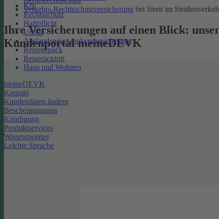
Berufsrechtsschutz
Kfz
Verkehrs-Rechtsschutzversicherung
bei Streit im Straßenverkeh
Rechtsschutz
Haftpflicht
Ihre Versicherungen auf einen Blick: unse
Unfall
Kundenportal meineDEVK
Auslandsreisekrankenversicherung
Reisegepäck
Reiserücktritt
Haus und Wohnen
meineDEVK
Kontakt
Kundendaten ändern
Bescheinigungen
Kündigung
Produktservices
Wissenswertes
Leichte Sprache