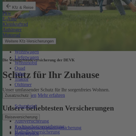
Kfz & Reise
Pkw
E-Auto
Kleinkraftrad
Anhänger
Motorrad
Weitere Kfz-Versicherungen
Wohnwagen
Lieferwagen
Die Wohngebäudeversicherung der DEVK
Wohnmobil
Quad
Schutz für Ihr Zuhause
Trike
Traktor
Oldtimer
Unser umfassender Schutz für Ihr sorgenfreies Wohnen.
Online berechnen
Mehr erfahren
Zusatzschutz
Schutzbrief
Unsere beliebtesten Versicherungen
Reiseversicherung
Autoversicherung
Rechtsschutzversicherung
Auslandsreisekrankenversicherung
Haftpflichtversicherung
Reisegepäck