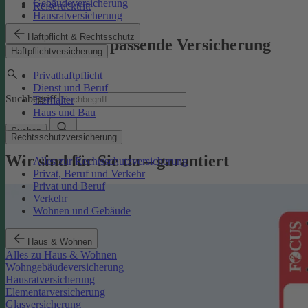
Gebäudeversicherung
Reiserücktritt
Hausratversicherung
Haftpflicht & Rechtsschutz
Finden Sie die passende Versicherung
Haftpflichtversicherung
Privathaftpflicht
Dienst und Beruf
Suchbegriff
Tierhalter
Haus und Bau
Suchen
Rechtsschutzversicherung
Wir sind für Sie da – garantiert
Alles zur Rechtsschutzversicherung
Privat, Beruf und Verkehr
Privat und Beruf
Verkehr
Wohnen und Gebäude
Haus & Wohnen
Alles zu Haus & Wohnen
Wohngebäudeversicherung
Hausratversicherung
Elementarversicherung
Glasversicherung