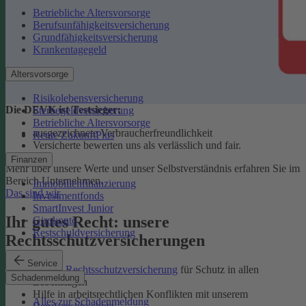
Betriebliche Altersvorsorge
Berufsunfähigkeitsversicherung
Grundfähigkeitsversicherung
Krankentagegeld
Altersvorsorge
Risikolebensversicherung
Die DEVK ist Testsieger:
Sterbegeldversicherung
Betriebliche Altersvorsorge
ausgezeichnete Verbraucherfreundlichkeit
Rente ZukunftPlus
Versicherte bewerten uns als verlässlich und fair.
Finanzen
Mehr über unsere Werte und unser Selbstverständnis erfahren Sie im
Bereich Unternehmen.
Immobilienfinanzierung
Das sind wir
Investmentfonds
SmartInvest Junior
Ihr gutes Recht: unsere
Girokonto
Restschuldversicherung
Rechtsschutzversicherungen
Service
Private Rechtsschutzversicherung
für Schutz in allen
Schadenmeldung
Lebenslagen
Hilfe in arbeitsrechtlichen Konflikten mit unserem
Alles zur Schadenmeldung