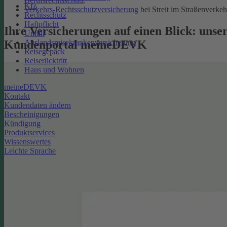
Berufsrechtsschutz
Kfz
Verkehrs-Rechtsschutzversicherung
bei Streit im Straßenverkeh
Rechtsschutz
Haftpflicht
Ihre Versicherungen auf einen Blick: unse
Unfall
Kundenportal meineDEVK
Auslandsreisekrankenversicherung
Reisegepäck
Reiserücktritt
Haus und Wohnen
meineDEVK
Kontakt
Kundendaten ändern
Bescheinigungen
Kündigung
Produktservices
Wissenswertes
Leichte Sprache