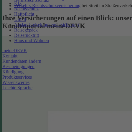
Berufsrechtsschutz
Kfz
Verkehrs-Rechtsschutzversicherung
bei Streit im Straßenverkeh
Rechtsschutz
Haftpflicht
Ihre Versicherungen auf einen Blick: unse
Unfall
Kundenportal meineDEVK
Auslandsreisekrankenversicherung
Reisegepäck
Reiserücktritt
Haus und Wohnen
meineDEVK
Kontakt
Kundendaten ändern
Bescheinigungen
Kündigung
Produktservices
Wissenswertes
Leichte Sprache