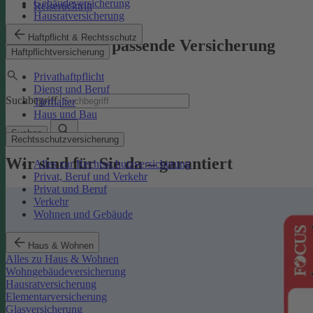
Gebäudeversicherung
Reiserücktritt
Hausratversicherung
Haftpflicht & Rechtsschutz
Finden Sie die passende Versicherung
Haftpflichtversicherung
Privathaftpflicht
Dienst und Beruf
Suchbegriff
Tierhalter
Haus und Bau
Suchen
Rechtsschutzversicherung
Wir sind für Sie da – garantiert
Alles zur Rechtsschutzversicherung
Privat, Beruf und Verkehr
Privat und Beruf
Verkehr
Wohnen und Gebäude
Haus & Wohnen
Alles zu Haus & Wohnen
Wohngebäudeversicherung
Hausratversicherung
Elementarversicherung
Glasversicherung