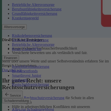
Betriebliche Altersvorsorge
Berufsunfähigkeitsversicherung
Grundfähigkeitsversicherung
Krankentagegeld
Altersvorsorge
Risikolebensversicherung
Die DEVK ist Testsieger:
Sterbegeldversicherung
Betriebliche Altersvorsorge
ausgezeichnete Verbraucherfreundlichkeit
Rente ZukunftPlus
Versicherte bewerten uns als verlässlich und fair.
Finanzen
Mehr über unsere Werte und unser Selbstverständnis erfahren Sie im
Bereich Unternehmen.
Immobilienfinanzierung
Das sind wir
Investmentfonds
SmartInvest Junior
Ihr gutes Recht: unsere
Girokonto
Restschuldversicherung
Rechtsschutzversicherungen
Service
Private Rechtsschutzversicherung
für Schutz in allen
Schadenmeldung
Lebenslagen
Hilfe in arbeitsrechtlichen Konflikten mit unserem
Alles zur Schadenmeldung