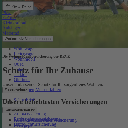
Kfz & Reise
Pkw
E-Auto
Kleinkraftrad
Anhänger
Motorrad
Weitere Kfz-Versicherungen
Wohnwagen
Lieferwagen
Die Wohngebäudeversicherung der DEVK
Wohnmobil
Quad
Schutz für Ihr Zuhause
Trike
Traktor
Oldtimer
Unser umfassender Schutz für Ihr sorgenfreies Wohnen.
Online berechnen
Mehr erfahren
Zusatzschutz
Schutzbrief
Unsere beliebtesten Versicherungen
Reiseversicherung
Autoversicherung
Rechtsschutzversicherung
Auslandsreisekrankenversicherung
Haftpflichtversicherung
Reisegepäck