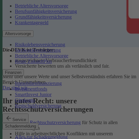
Betriebliche Altersvorsorge
Berufsunfähigkeitsversicherung
Grundfähigkeitsversicherung
Krankentagegeld
Altersvorsorge
Risikolebensversicherung
Die DEVK ist Testsieger:
Sterbegeldversicherung
Betriebliche Altersvorsorge
ausgezeichnete Verbraucherfreundlichkeit
Rente ZukunftPlus
Versicherte bewerten uns als verlässlich und fair.
Finanzen
Mehr über unsere Werte und unser Selbstverständnis erfahren Sie im
Bereich Unternehmen.
Immobilienfinanzierung
Das sind wir
Investmentfonds
SmartInvest Junior
Ihr gutes Recht: unsere
Girokonto
Restschuldversicherung
Rechtsschutzversicherungen
Service
Private Rechtsschutzversicherung
für Schutz in allen
Schadenmeldung
Lebenslagen
Hilfe in arbeitsrechtlichen Konflikten mit unserem
Alles zur Schadenmeldung