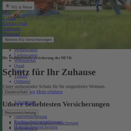
Kfz & Reise
Pkw
E-Auto
Kleinkraftrad
Anhänger
Motorrad
Weitere Kfz-Versicherungen
Wohnwagen
Lieferwagen
Die Wohngebäudeversicherung der DEVK
Wohnmobil
Quad
Schutz für Ihr Zuhause
Trike
Traktor
Oldtimer
Unser umfassender Schutz für Ihr sorgenfreies Wohnen.
Online berechnen
Mehr erfahren
Zusatzschutz
Schutzbrief
Unsere beliebtesten Versicherungen
Reiseversicherung
Autoversicherung
Rechtsschutzversicherung
Auslandsreisekrankenversicherung
Haftpflichtversicherung
Reisegepäck