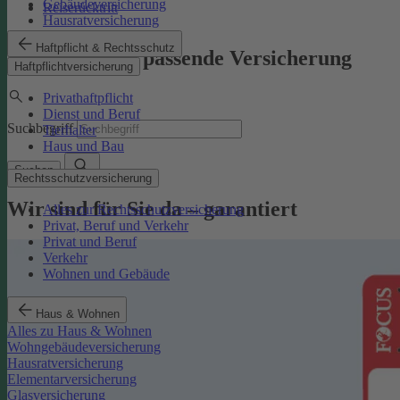
Gebäudeversicherung
Reiserücktritt
Hausratversicherung
Haftpflicht & Rechtsschutz
Finden Sie die passende Versicherung
Haftpflichtversicherung
Privathaftpflicht
Dienst und Beruf
Suchbegriff
Tierhalter
Haus und Bau
Suchen
Rechtsschutzversicherung
Wir sind für Sie da – garantiert
Alles zur Rechtsschutzversicherung
Privat, Beruf und Verkehr
Privat und Beruf
Verkehr
Wohnen und Gebäude
Haus & Wohnen
Alles zu Haus & Wohnen
Wohngebäudeversicherung
Hausratversicherung
Elementarversicherung
Glasversicherung