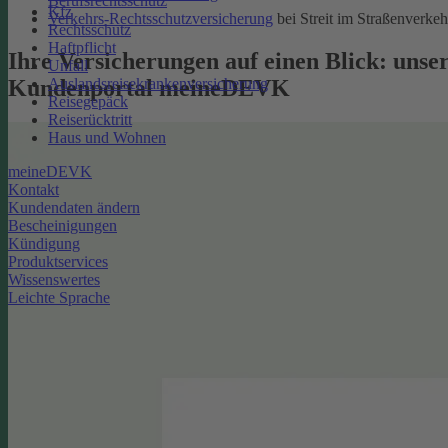
Berufsrechtsschutz
Kfz
Verkehrs-Rechtsschutzversicherung
bei Streit im Straßenverkeh
Rechtsschutz
Haftpflicht
Ihre Versicherungen auf einen Blick: unse
Unfall
Kundenportal meineDEVK
Auslandsreisekrankenversicherung
Reisegepäck
Reiserücktritt
Haus und Wohnen
meineDEVK
Kontakt
Kundendaten ändern
Bescheinigungen
Kündigung
Produktservices
Wissenswertes
Leichte Sprache