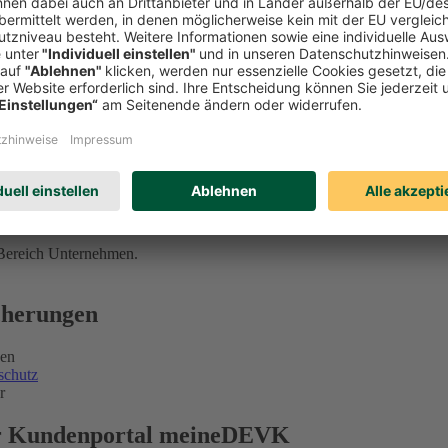
 Bereich Unternehmen.
icherungen
gen
schutz
r
ser Kundenportal meineDEVK