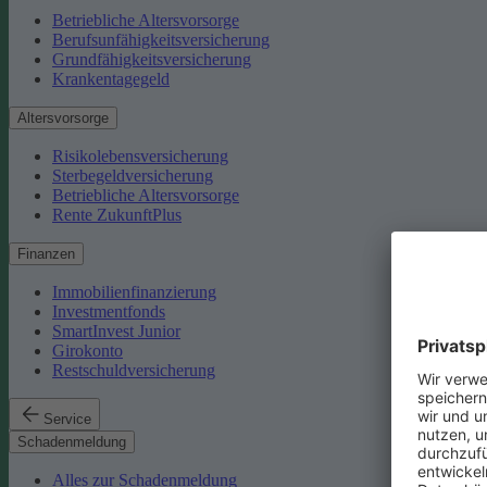
Betriebliche Altersvorsorge
Berufsunfähigkeitsversicherung
Grundfähigkeitsversicherung
Krankentagegeld
Altersvorsorge
Risikolebensversicherung
Sterbegeldversicherung
Betriebliche Altersvorsorge
Rente ZukunftPlus
Finanzen
Immobilienfinanzierung
Investmentfonds
SmartInvest Junior
Girokonto
Restschuldversicherung
Service
Schadenmeldung
Alles zur Schadenmeldung