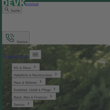
Direkt zum Seiteninhalt
Suche
Service
meineDEVK
Kfz & Reise
Haftpflicht & Rechtsschutz
Haus & Wohnen
Krankheit, Unfall & Pflege
Beruf, Alter & Finanzen
Service