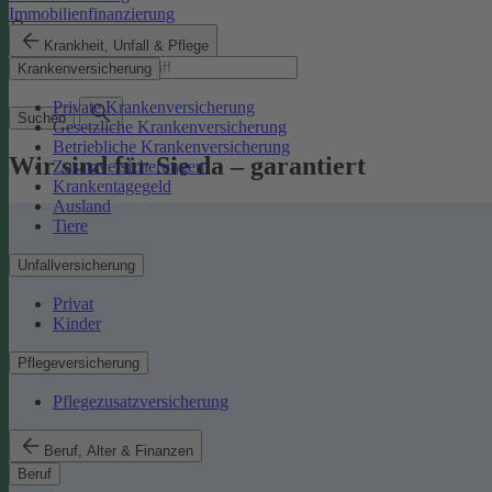
Immobilienfinanzierung
Krankheit, Unfall & Pflege
Suchbegriff
Krankenversicherung
Private Krankenversicherung
Suchen
Gesetzliche Krankenversicherung
Betriebliche Krankenversicherung
Wir sind für Sie da – garantiert
Zusatzversicherungen
Krankentagegeld
Ausland
Tiere
Unfallversicherung
Privat
Kinder
Pflegeversicherung
Pflegezusatzversicherung
Beruf, Alter & Finanzen
Beruf