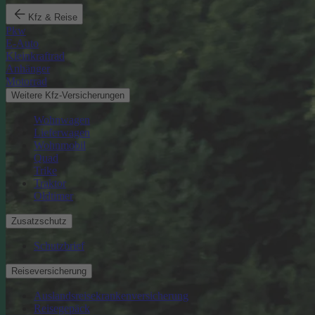
Kfz & Reise
Pkw
E-Auto
Kleinkraftrad
Anhänger
Motorrad
Weitere Kfz-Versicherungen
Wohnwagen
Lieferwagen
Wohnmobil
Quad
Trike
Traktor
Oldtimer
Zusatzschutz
Schutzbrief
Reiseversicherung
Auslandsreisekrankenversicherung
Reisegepäck