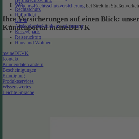
Berufsrechtsschutz
Kfz
Verkehrs-Rechtsschutzversicherung
bei Streit im Straßenverkeh
Rechtsschutz
Haftpflicht
Ihre Versicherungen auf einen Blick: unse
Unfall
Kundenportal meineDEVK
Auslandsreisekrankenversicherung
Reisegepäck
Reiserücktritt
Haus und Wohnen
meineDEVK
Kontakt
Kundendaten ändern
Bescheinigungen
Kündigung
Produktservices
Wissenswertes
Leichte Sprache