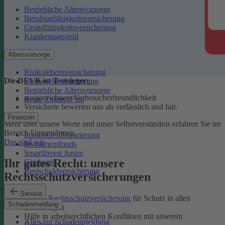
Betriebliche Altersvorsorge
Berufsunfähigkeitsversicherung
Grundfähigkeitsversicherung
Krankentagegeld
Altersvorsorge
Risikolebensversicherung
Die DEVK ist Testsieger:
Sterbegeldversicherung
Betriebliche Altersvorsorge
ausgezeichnete Verbraucherfreundlichkeit
Rente ZukunftPlus
Versicherte bewerten uns als verlässlich und fair.
Finanzen
Mehr über unsere Werte und unser Selbstverständnis erfahren Sie im
Bereich Unternehmen.
Immobilienfinanzierung
Das sind wir
Investmentfonds
SmartInvest Junior
Ihr gutes Recht: unsere
Girokonto
Restschuldversicherung
Rechtsschutzversicherungen
Service
Private Rechtsschutzversicherung
für Schutz in allen
Schadenmeldung
Lebenslagen
Hilfe in arbeitsrechtlichen Konflikten mit unserem
Alles zur Schadenmeldung