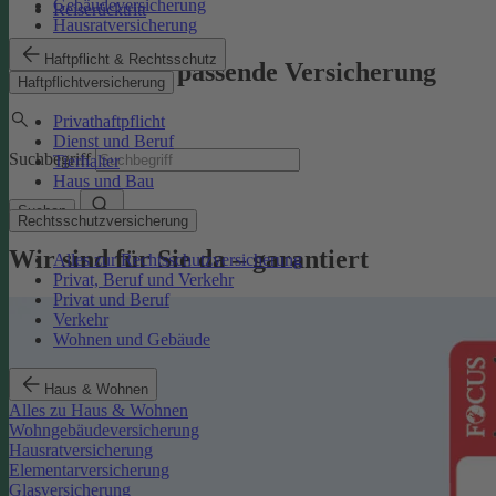
Gebäudeversicherung
Reiserücktritt
Hausratversicherung
Haftpflicht & Rechtsschutz
Finden Sie die passende Versicherung
Haftpflichtversicherung
Privathaftpflicht
Dienst und Beruf
Suchbegriff
Tierhalter
Haus und Bau
Suchen
Rechtsschutzversicherung
Wir sind für Sie da – garantiert
Alles zur Rechtsschutzversicherung
Privat, Beruf und Verkehr
Privat und Beruf
Verkehr
Wohnen und Gebäude
Haus & Wohnen
Alles zu Haus & Wohnen
Wohngebäudeversicherung
Hausratversicherung
Elementarversicherung
Glasversicherung