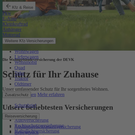
Kfz & Reise
Pkw
E-Auto
Kleinkraftrad
Anhänger
Motorrad
Weitere Kfz-Versicherungen
Wohnwagen
Lieferwagen
Die Wohngebäudeversicherung der DEVK
Wohnmobil
Quad
Schutz für Ihr Zuhause
Trike
Traktor
Oldtimer
Unser umfassender Schutz für Ihr sorgenfreies Wohnen.
Online berechnen
Mehr erfahren
Zusatzschutz
Schutzbrief
Unsere beliebtesten Versicherungen
Reiseversicherung
Autoversicherung
Rechtsschutzversicherung
Auslandsreisekrankenversicherung
Haftpflichtversicherung
Reisegepäck