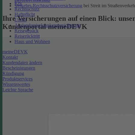
Berufsrechtsschutz
Kfz
Verkehrs-Rechtsschutzversicherung
bei Streit im Straßenverkeh
Rechtsschutz
Haftpflicht
Ihre Versicherungen auf einen Blick: unse
Unfall
Kundenportal meineDEVK
Auslandsreisekrankenversicherung
Reisegepäck
Reiserücktritt
Haus und Wohnen
meineDEVK
Kontakt
Kundendaten ändern
Bescheinigungen
Kündigung
Produktservices
Wissenswertes
Leichte Sprache