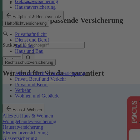
Gebäudeversicherung
Reiserücktritt
Hausratversicherung
Haftpflicht & Rechtsschutz
Finden Sie die passende Versicherung
Haftpflichtversicherung
Privathaftpflicht
Dienst und Beruf
Suchbegriff
Tierhalter
Haus und Bau
Suchen
Rechtsschutzversicherung
Wir sind für Sie da – garantiert
Alles zur Rechtsschutzversicherung
Privat, Beruf und Verkehr
Privat und Beruf
Verkehr
Wohnen und Gebäude
Haus & Wohnen
Alles zu Haus & Wohnen
Wohngebäudeversicherung
Hausratversicherung
Elementarversicherung
Glasversicherung