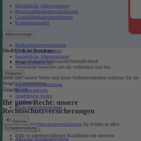
Betriebliche Altersvorsorge
Berufsunfähigkeitsversicherung
Grundfähigkeitsversicherung
Krankentagegeld
Altersvorsorge
Risikolebensversicherung
Die DEVK ist Testsieger:
Sterbegeldversicherung
Betriebliche Altersvorsorge
ausgezeichnete Verbraucherfreundlichkeit
Rente ZukunftPlus
Versicherte bewerten uns als verlässlich und fair.
Finanzen
Mehr über unsere Werte und unser Selbstverständnis erfahren Sie im
Bereich Unternehmen.
Immobilienfinanzierung
Das sind wir
Investmentfonds
SmartInvest Junior
Ihr gutes Recht: unsere
Girokonto
Restschuldversicherung
Rechtsschutzversicherungen
Service
Private Rechtsschutzversicherung
für Schutz in allen
Schadenmeldung
Lebenslagen
Hilfe in arbeitsrechtlichen Konflikten mit unserem
Alles zur Schadenmeldung