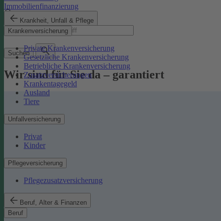
Immobilienfinanzierung
Krankheit, Unfall & Pflege
Suchbegriff
Krankenversicherung
Private Krankenversicherung
Suchen
Gesetzliche Krankenversicherung
Betriebliche Krankenversicherung
Wir sind für Sie da – garantiert
Zusatzversicherungen
Krankentagegeld
Ausland
Tiere
Unfallversicherung
Privat
Kinder
Pflegeversicherung
Pflegezusatzversicherung
Beruf, Alter & Finanzen
Beruf