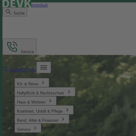
Direkt zum Seiteninhalt
Suche
Service
meineDEVK
Kfz & Reise
Haftpflicht & Rechtsschutz
Haus & Wohnen
Krankheit, Unfall & Pflege
Beruf, Alter & Finanzen
Service