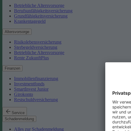
Betriebliche Altersvorsorge
Berufsunfähigkeitsversicherung
Grundfähigkeitsversicherung
Krankentagegeld
Altersvorsorge
Risikolebensversicherung
Sterbegeldversicherung
Betriebliche Altersvorsorge
Rente ZukunftPlus
Finanzen
Immobilienfinanzierung
Investmentfonds
SmartInvest Junior
Girokonto
Restschuldversicherung
Service
Schadenmeldung
Alles zur Schadenmeldung