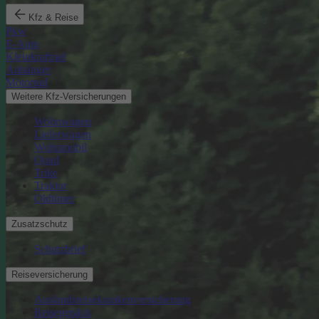
Kfz & Reise
Pkw
E-Auto
Kleinkraftrad
Anhänger
Motorrad
Weitere Kfz-Versicherungen
Wohnwagen
Lieferwagen
Wohnmobil
Quad
Trike
Traktor
Oldtimer
Zusatzschutz
Schutzbrief
Reiseversicherung
Auslandsreisekrankenversicherung
Reisegepäck