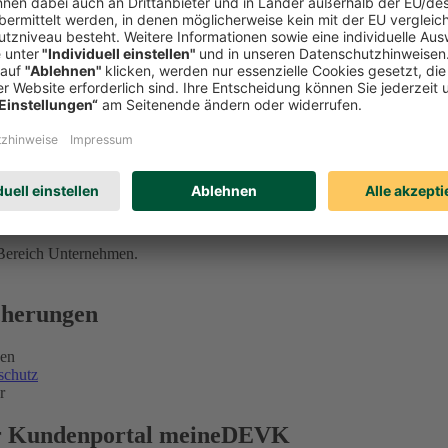
 Bereich Unternehmen.
icherungen
gen
schutz
r
ser Kundenportal meineDEVK