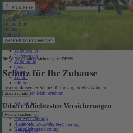
Kfz & Reise
Pkw
E-Auto
Kleinkraftrad
Anhänger
Motorrad
Weitere Kfz-Versicherungen
Wohnwagen
Lieferwagen
Die Wohngebäudeversicherung der DEVK
Wohnmobil
Quad
Schutz für Ihr Zuhause
Trike
Traktor
Oldtimer
Unser umfassender Schutz für Ihr sorgenfreies Wohnen.
Online berechnen
Mehr erfahren
Zusatzschutz
Schutzbrief
Unsere beliebtesten Versicherungen
Reiseversicherung
Autoversicherung
Rechtsschutzversicherung
Auslandsreisekrankenversicherung
Haftpflichtversicherung
Reisegepäck