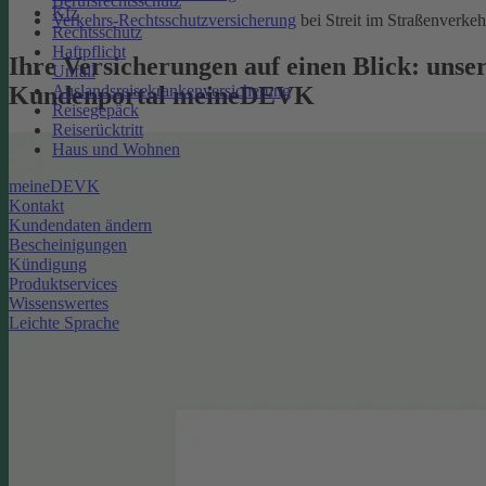
Berufsrechtsschutz
Kfz
Verkehrs-Rechtsschutzversicherung
bei Streit im Straßenverkeh
Rechtsschutz
Haftpflicht
Ihre Versicherungen auf einen Blick: unse
Unfall
Kundenportal meineDEVK
Auslandsreisekrankenversicherung
Reisegepäck
Reiserücktritt
Haus und Wohnen
meineDEVK
Kontakt
Kundendaten ändern
Bescheinigungen
Kündigung
Produktservices
Wissenswertes
Leichte Sprache