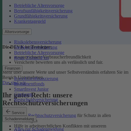
Betriebliche Altersvorsorge
Berufsunfähigkeitsversicherung
Grundfähigkeitsversicherung
Krankentagegeld
Altersvorsorge
Risikolebensversicherung
Die DEVK ist Testsieger:
Sterbegeldversicherung
Betriebliche Altersvorsorge
ausgezeichnete Verbraucherfreundlichkeit
Rente ZukunftPlus
Versicherte bewerten uns als verlässlich und fair.
Finanzen
Mehr über unsere Werte und unser Selbstverständnis erfahren Sie im
Bereich Unternehmen.
Immobilienfinanzierung
Das sind wir
Investmentfonds
SmartInvest Junior
Ihr gutes Recht: unsere
Girokonto
Restschuldversicherung
Rechtsschutzversicherungen
Service
Private Rechtsschutzversicherung
für Schutz in allen
Schadenmeldung
Lebenslagen
Hilfe in arbeitsrechtlichen Konflikten mit unserem
Alles zur Schadenmeldung