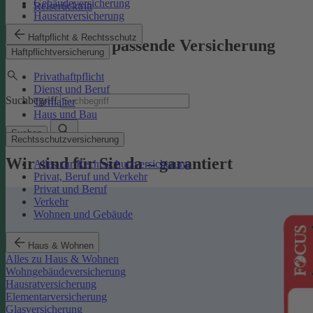
Gebäudeversicherung
Reiserücktritt
Hausratversicherung
Haftpflicht & Rechtsschutz
Finden Sie die passende Versicherung
Haftpflichtversicherung
Privathaftpflicht
Dienst und Beruf
Suchbegriff
Tierhalter
Haus und Bau
Suchen
Rechtsschutzversicherung
Wir sind für Sie da – garantiert
Alles zur Rechtsschutzversicherung
Privat, Beruf und Verkehr
Privat und Beruf
Verkehr
Wohnen und Gebäude
Haus & Wohnen
Alles zu Haus & Wohnen
Wohngebäudeversicherung
Hausratversicherung
Elementarversicherung
Glasversicherung