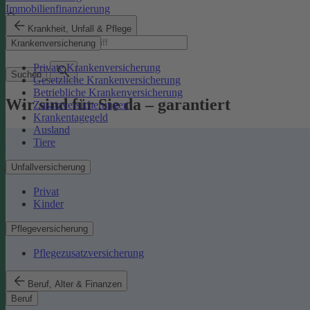
Immobilienfinanzierung
Krankheit, Unfall & Pflege
Suchbegriff
Krankenversicherung
Private Krankenversicherung
Suchen
Gesetzliche Krankenversicherung
Betriebliche Krankenversicherung
Wir sind für Sie da – garantiert
Zusatzversicherungen
Krankentagegeld
Ausland
Tiere
Unfallversicherung
Privat
Kinder
Pflegeversicherung
Pflegezusatzversicherung
Beruf, Alter & Finanzen
Beruf