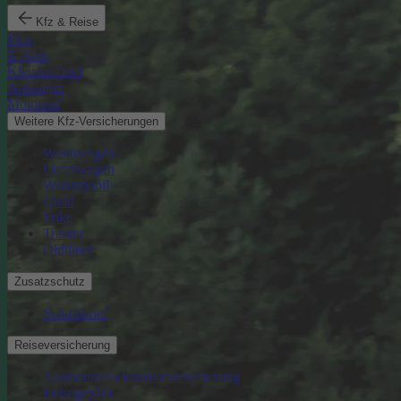
Kfz & Reise
Pkw
E-Auto
Kleinkraftrad
Anhänger
Motorrad
Weitere Kfz-Versicherungen
Wohnwagen
Lieferwagen
Wohnmobil
Quad
Trike
Traktor
Oldtimer
Zusatzschutz
Schutzbrief
Reiseversicherung
Auslandsreisekrankenversicherung
Reisegepäck