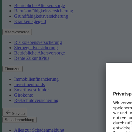
Betriebliche Altersvorsorge
Berufsunfähigkeitsversicherung
Grundfähigkeitsversicherung
Krankentagegeld
Altersvorsorge
Risikolebensversicherung
Sterbegeldversicherung
Betriebliche Altersvorsorge
Rente ZukunftPlus
Finanzen
Immobilienfinanzierung
Investmentfonds
SmartInvest Junior
Girokonto
Restschuldversicherung
Service
Schadenmeldung
Alles zur Schadenmeldung