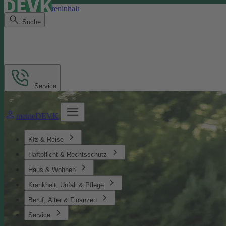
Direkt zum Seiteninhalt
Suche
Service
meineDEVK
Kfz & Reise
Haftpflicht & Rechtsschutz
Haus & Wohnen
Krankheit, Unfall & Pflege
Beruf, Alter & Finanzen
Service