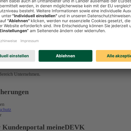
 Bereich Unternehmen.
icherungen
gen
schutz
r
ser Kundenportal meineDEVK