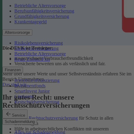
Betriebliche Altersvorsorge
Berufsunfähigkeitsversicherung
Grundfähigkeitsversicherung
Krankentagegeld
Altersvorsorge
Risikolebensversicherung
Die DEVK ist Testsieger:
Sterbegeldversicherung
Betriebliche Altersvorsorge
ausgezeichnete Verbraucherfreundlichkeit
Rente ZukunftPlus
Versicherte bewerten uns als verlässlich und fair.
Finanzen
Mehr über unsere Werte und unser Selbstverständnis erfahren Sie im
Bereich Unternehmen.
Immobilienfinanzierung
Das sind wir
Investmentfonds
SmartInvest Junior
Ihr gutes Recht: unsere
Girokonto
Restschuldversicherung
Rechtsschutzversicherungen
Service
Private Rechtsschutzversicherung
für Schutz in allen
Schadenmeldung
Lebenslagen
Hilfe in arbeitsrechtlichen Konflikten mit unserem
Alles zur Schadenmeldung