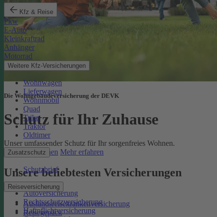
Kfz & Reise
Pkw
E-Auto
Kleinkraftrad
Anhänger
Motorrad
Weitere Kfz-Versicherungen
Wohnwagen
Lieferwagen
Die Wohngebäudeversicherung der DEVK
Wohnmobil
Quad
Schutz für Ihr Zuhause
Trike
Traktor
Oldtimer
Unser umfassender Schutz für Ihr sorgenfreies Wohnen.
Online berechnen
Mehr erfahren
Zusatzschutz
Schutzbrief
Unsere beliebtesten Versicherungen
Reiseversicherung
Autoversicherung
Rechtsschutzversicherung
Auslandsreisekrankenversicherung
Haftpflichtversicherung
Reisegepäck