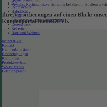
Berufsrechtsschutz
Kfz
Verkehrs-Rechtsschutzversicherung
bei Streit im Straßenverkeh
Rechtsschutz
Haftpflicht
Ihre Versicherungen auf einen Blick: unse
Unfall
Kundenportal meineDEVK
Auslandsreisekrankenversicherung
Reisegepäck
Reiserücktritt
Haus und Wohnen
meineDEVK
Kontakt
Kundendaten ändern
Bescheinigungen
Kündigung
Produktservices
Wissenswertes
Leichte Sprache