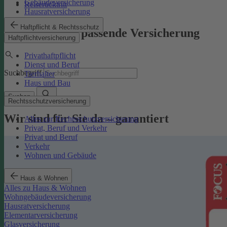
Gebäudeversicherung
Reiserücktritt
Hausratversicherung
Haftpflicht & Rechtsschutz
Finden Sie die passende Versicherung
Haftpflichtversicherung
Privathaftpflicht
Dienst und Beruf
Suchbegriff
Tierhalter
Haus und Bau
Suchen
Rechtsschutzversicherung
Wir sind für Sie da – garantiert
Alles zur Rechtsschutzversicherung
Privat, Beruf und Verkehr
Privat und Beruf
Verkehr
Wohnen und Gebäude
Haus & Wohnen
Alles zu Haus & Wohnen
Wohngebäudeversicherung
Hausratversicherung
Elementarversicherung
Glasversicherung