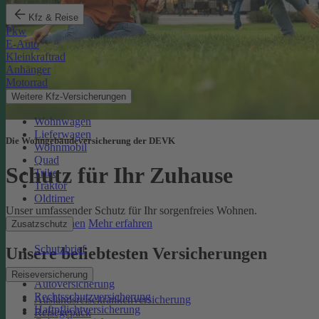
Kfz & Reise
Pkw
E-Auto
Kleinkraftrad
Anhänger
Motorrad
Weitere Kfz-Versicherungen
Wohnwagen
Lieferwagen
Die Wohngebäudeversicherung der DEVK
Wohnmobil
Quad
Schutz für Ihr Zuhause
Trike
Traktor
Oldtimer
Unser umfassender Schutz für Ihr sorgenfreies Wohnen.
Online berechnen
Mehr erfahren
Zusatzschutz
Schutzbrief
Unsere beliebtesten Versicherungen
Reiseversicherung
Autoversicherung
Rechtsschutzversicherung
Auslandsreisekrankenversicherung
Haftpflichtversicherung
Reisegepäck