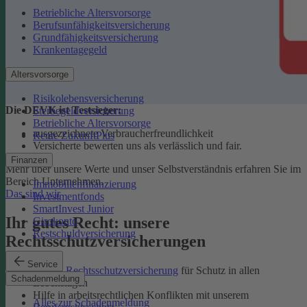
Betriebliche Altersvorsorge
Berufsunfähigkeitsversicherung
Grundfähigkeitsversicherung
Krankentagegeld
Altersvorsorge
Risikolebensversicherung
Die DEVK ist Testsieger:
Sterbegeldversicherung
Betriebliche Altersvorsorge
ausgezeichnete Verbraucherfreundlichkeit
Rente ZukunftPlus
Versicherte bewerten uns als verlässlich und fair.
Finanzen
Mehr über unsere Werte und unser Selbstverständnis erfahren Sie im
Bereich Unternehmen.
Immobilienfinanzierung
Das sind wir
Investmentfonds
SmartInvest Junior
Ihr gutes Recht: unsere
Girokonto
Restschuldversicherung
Rechtsschutzversicherungen
Service
Private Rechtsschutzversicherung
für Schutz in allen
Schadenmeldung
Lebenslagen
Hilfe in arbeitsrechtlichen Konflikten mit unserem
Alles zur Schadenmeldung