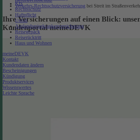
Berufsrechtsschutz
Kfz
Verkehrs-Rechtsschutzversicherung
bei Streit im Straßenverkeh
Rechtsschutz
Haftpflicht
Ihre Versicherungen auf einen Blick: unse
Unfall
Kundenportal meineDEVK
Auslandsreisekrankenversicherung
Reisegepäck
Reiserücktritt
Haus und Wohnen
meineDEVK
Kontakt
Kundendaten ändern
Bescheinigungen
Kündigung
Produktservices
Wissenswertes
Leichte Sprache