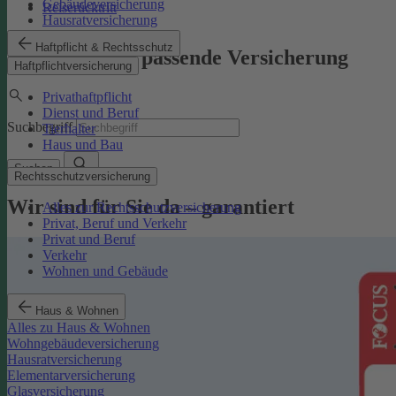
Gebäudeversicherung
Reiserücktritt
Hausratversicherung
Haftpflicht & Rechtsschutz
Finden Sie die passende Versicherung
Haftpflichtversicherung
Privathaftpflicht
Dienst und Beruf
Suchbegriff
Tierhalter
Haus und Bau
Suchen
Rechtsschutzversicherung
Wir sind für Sie da – garantiert
Alles zur Rechtsschutzversicherung
Privat, Beruf und Verkehr
Privat und Beruf
Verkehr
Wohnen und Gebäude
Haus & Wohnen
Alles zu Haus & Wohnen
Wohngebäudeversicherung
Hausratversicherung
Elementarversicherung
Glasversicherung