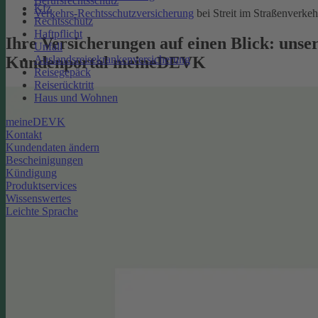
Berufsrechtsschutz
Kfz
Verkehrs-Rechtsschutzversicherung
bei Streit im Straßenverkeh
Rechtsschutz
Haftpflicht
Ihre Versicherungen auf einen Blick: unse
Unfall
Kundenportal meineDEVK
Auslandsreisekrankenversicherung
Reisegepäck
Reiserücktritt
Haus und Wohnen
meineDEVK
Kontakt
Kundendaten ändern
Bescheinigungen
Kündigung
Produktservices
Wissenswertes
Leichte Sprache