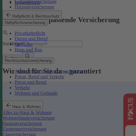
Gebäudeversicherung
Reiserücktritt
Hausratversicherung
Haftpflicht & Rechtsschutz
Finden Sie die passende Versicherung
Haftpflichtversicherung
Privathaftpflicht
Dienst und Beruf
Suchbegriff
Tierhalter
Haus und Bau
Suchen
Rechtsschutzversicherung
Wir sind für Sie da – garantiert
Alles zur Rechtsschutzversicherung
Privat, Beruf und Verkehr
Privat und Beruf
Verkehr
Wohnen und Gebäude
Haus & Wohnen
Alles zu Haus & Wohnen
Wohngebäudeversicherung
Hausratversicherung
Elementarversicherung
Glasversicherung