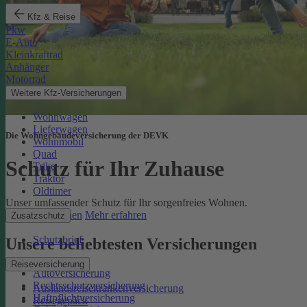
Kfz & Reise
Pkw
E-Auto
Kleinkraftrad
Anhänger
Motorrad
Weitere Kfz-Versicherungen
Wohnwagen
Lieferwagen
Die Wohngebäudeversicherung der DEVK
Wohnmobil
Quad
Schutz für Ihr Zuhause
Trike
Traktor
Oldtimer
Unser umfassender Schutz für Ihr sorgenfreies Wohnen.
Online berechnen
Mehr erfahren
Zusatzschutz
Schutzbrief
Unsere beliebtesten Versicherungen
Reiseversicherung
Autoversicherung
Rechtsschutzversicherung
Auslandsreisekrankenversicherung
Haftpflichtversicherung
Reisegepäck