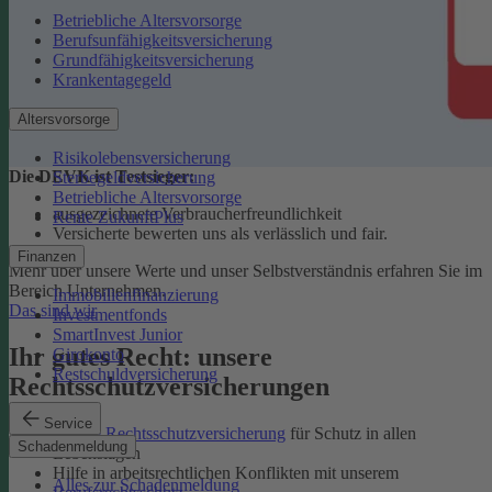
Betriebliche Altersvorsorge
Berufsunfähigkeitsversicherung
Grundfähigkeitsversicherung
Krankentagegeld
Altersvorsorge
Risikolebensversicherung
Die DEVK ist Testsieger:
Sterbegeldversicherung
Betriebliche Altersvorsorge
ausgezeichnete Verbraucherfreundlichkeit
Rente ZukunftPlus
Versicherte bewerten uns als verlässlich und fair.
Finanzen
Mehr über unsere Werte und unser Selbstverständnis erfahren Sie im
Bereich Unternehmen.
Immobilienfinanzierung
Das sind wir
Investmentfonds
SmartInvest Junior
Ihr gutes Recht: unsere
Girokonto
Restschuldversicherung
Rechtsschutzversicherungen
Service
Private Rechtsschutzversicherung
für Schutz in allen
Schadenmeldung
Lebenslagen
Hilfe in arbeitsrechtlichen Konflikten mit unserem
Alles zur Schadenmeldung