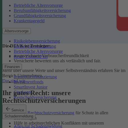
Betriebliche Altersvorsorge
Berufsunfähigkeitsversicherung
Grundfähigkeitsversicherung
Krankentagegeld
Altersvorsorge
Risikolebensversicherung
Die DEVK ist Testsieger:
Sterbegeldversicherung
Betriebliche Altersvorsorge
ausgezeichnete Verbraucherfreundlichkeit
Rente ZukunftPlus
Versicherte bewerten uns als verlässlich und fair.
Finanzen
Mehr über unsere Werte und unser Selbstverständnis erfahren Sie im
Bereich Unternehmen.
Immobilienfinanzierung
Das sind wir
Investmentfonds
SmartInvest Junior
Ihr gutes Recht: unsere
Girokonto
Restschuldversicherung
Rechtsschutzversicherungen
Service
Private Rechtsschutzversicherung
für Schutz in allen
Schadenmeldung
Lebenslagen
Hilfe in arbeitsrechtlichen Konflikten mit unserem
Alles zur Schadenmeldung