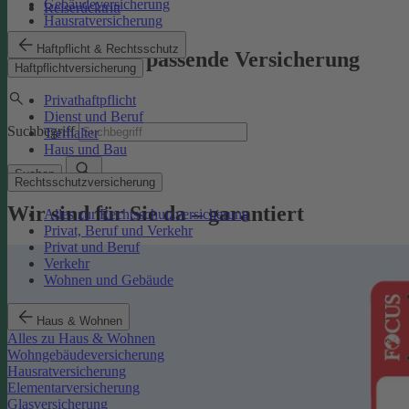
Gebäudeversicherung
Reiserücktritt
Hausratversicherung
Haftpflicht & Rechtsschutz
Finden Sie die passende Versicherung
Haftpflichtversicherung
Privathaftpflicht
Dienst und Beruf
Suchbegriff
Tierhalter
Haus und Bau
Suchen
Rechtsschutzversicherung
Wir sind für Sie da – garantiert
Alles zur Rechtsschutzversicherung
Privat, Beruf und Verkehr
Privat und Beruf
Verkehr
Wohnen und Gebäude
Haus & Wohnen
Alles zu Haus & Wohnen
Wohngebäudeversicherung
Hausratversicherung
Elementarversicherung
Glasversicherung