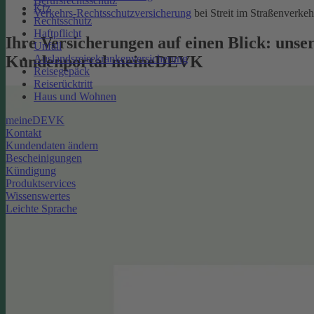
Berufsrechtsschutz
Kfz
Verkehrs-Rechtsschutzversicherung
bei Streit im Straßenverkeh
Rechtsschutz
Haftpflicht
Ihre Versicherungen auf einen Blick: unse
Unfall
Kundenportal meineDEVK
Auslandsreisekrankenversicherung
Reisegepäck
Reiserücktritt
Haus und Wohnen
meineDEVK
Kontakt
Kundendaten ändern
Bescheinigungen
Kündigung
Produktservices
Wissenswertes
Leichte Sprache