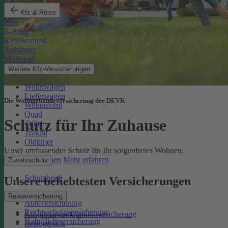
Kfz & Reise
Pkw
E-Auto
Kleinkraftrad
Anhänger
Motorrad
Weitere Kfz-Versicherungen
Wohnwagen
Lieferwagen
Die Wohngebäudeversicherung der DEVK
Wohnmobil
Quad
Schutz für Ihr Zuhause
Trike
Traktor
Oldtimer
Unser umfassender Schutz für Ihr sorgenfreies Wohnen.
Online berechnen
Mehr erfahren
Zusatzschutz
Schutzbrief
Unsere beliebtesten Versicherungen
Reiseversicherung
Autoversicherung
Rechtsschutzversicherung
Auslandsreisekrankenversicherung
Haftpflichtversicherung
Reisegepäck