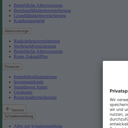
Betriebliche Altersvorsorge
Berufsunfähigkeitsversicherung
Grundfähigkeitsversicherung
Krankentagegeld
Altersvorsorge
Risikolebensversicherung
Sterbegeldversicherung
Betriebliche Altersvorsorge
Rente ZukunftPlus
Finanzen
Immobilienfinanzierung
Investmentfonds
SmartInvest Junior
Girokonto
Restschuldversicherung
Service
Schadenmeldung
Alles zur Schadenmeldung