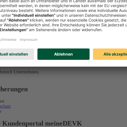
 Bereich Unternehmen.
icherungen
gen
schutz
r
ser Kundenportal meineDEVK