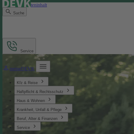
Direkt zum Seiteninhalt
Suche
Service
meineDEVK
Kfz & Reise
Haftpflicht & Rechtsschutz
Haus & Wohnen
Krankheit, Unfall & Pflege
Beruf, Alter & Finanzen
Service