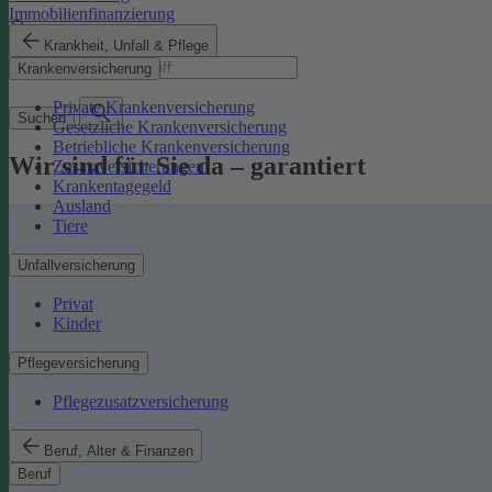
Immobilienfinanzierung
Krankheit, Unfall & Pflege
Suchbegriff
Krankenversicherung
Private Krankenversicherung
Suchen
Gesetzliche Krankenversicherung
Betriebliche Krankenversicherung
Wir sind für Sie da – garantiert
Zusatzversicherungen
Krankentagegeld
Ausland
Tiere
Unfallversicherung
Privat
Kinder
Pflegeversicherung
Pflegezusatzversicherung
Beruf, Alter & Finanzen
Beruf