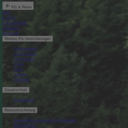
Kfz & Reise
Pkw
E-Auto
Kleinkraftrad
Anhänger
Motorrad
Weitere Kfz-Versicherungen
Wohnwagen
Lieferwagen
Wohnmobil
Quad
Trike
Traktor
Oldtimer
Zusatzschutz
Schutzbrief
Reiseversicherung
Auslandsreisekrankenversicherung
Reisegepäck