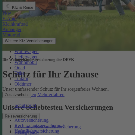
Kfz & Reise
Pkw
E-Auto
Kleinkraftrad
Anhänger
Motorrad
Weitere Kfz-Versicherungen
Wohnwagen
Lieferwagen
Die Wohngebäudeversicherung der DEVK
Wohnmobil
Quad
Schutz für Ihr Zuhause
Trike
Traktor
Oldtimer
Unser umfassender Schutz für Ihr sorgenfreies Wohnen.
Online berechnen
Mehr erfahren
Zusatzschutz
Schutzbrief
Unsere beliebtesten Versicherungen
Reiseversicherung
Autoversicherung
Rechtsschutzversicherung
Auslandsreisekrankenversicherung
Haftpflichtversicherung
Reisegepäck