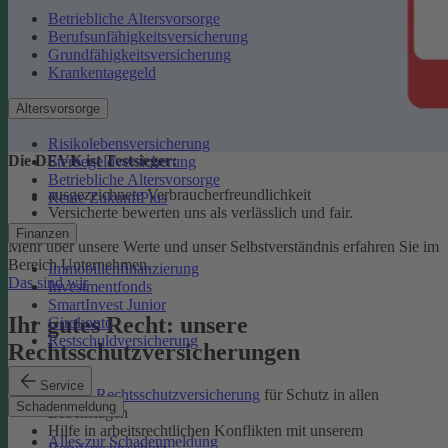
Betriebliche Altersvorsorge
Berufsunfähigkeitsversicherung
Grundfähigkeitsversicherung
Krankentagegeld
Altersvorsorge
Risikolebensversicherung
Die DEVK ist Testsieger:
Sterbegeldversicherung
Betriebliche Altersvorsorge
ausgezeichnete Verbraucherfreundlichkeit
Rente ZukunftPlus
Versicherte bewerten uns als verlässlich und fair.
Finanzen
Mehr über unsere Werte und unser Selbstverständnis erfahren Sie im
Bereich Unternehmen.
Immobilienfinanzierung
Das sind wir
Investmentfonds
SmartInvest Junior
Ihr gutes Recht: unsere
Girokonto
Restschuldversicherung
Rechtsschutzversicherungen
Service
Private Rechtsschutzversicherung
für Schutz in allen
Schadenmeldung
Lebenslagen
Hilfe in arbeitsrechtlichen Konflikten mit unserem
Alles zur Schadenmeldung