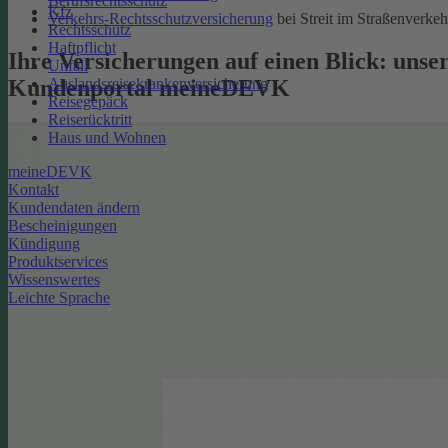
Berufsrechtsschutz
Kfz
Verkehrs-Rechtsschutzversicherung
bei Streit im Straßenverkeh
Rechtsschutz
Haftpflicht
Ihre Versicherungen auf einen Blick: unse
Unfall
Kundenportal meineDEVK
Auslandsreisekrankenversicherung
Reisegepäck
Reiserücktritt
Haus und Wohnen
meineDEVK
Kontakt
Kundendaten ändern
Bescheinigungen
Kündigung
Produktservices
Wissenswertes
Leichte Sprache