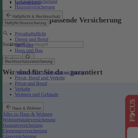
Gebäudeversicherung
Reiserücktritt
Hausratversicherung
Haftpflicht & Rechtsschutz
Finden Sie die passende Versicherung
Haftpflichtversicherung
Privathaftpflicht
Dienst und Beruf
Suchbegriff
Tierhalter
Haus und Bau
Suchen
Rechtsschutzversicherung
Wir sind für Sie da – garantiert
Alles zur Rechtsschutzversicherung
Privat, Beruf und Verkehr
Privat und Beruf
Verkehr
Wohnen und Gebäude
Haus & Wohnen
Alles zu Haus & Wohnen
Wohngebäudeversicherung
Hausratversicherung
Elementarversicherung
Glasversicherung