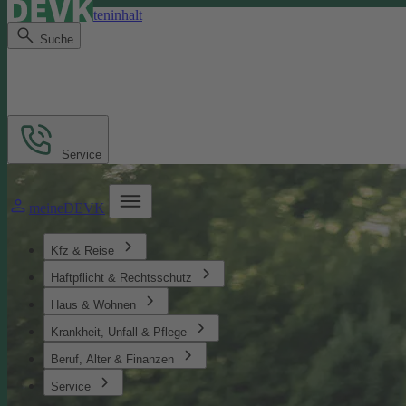
Direkt zum Seiteninhalt
Suche
Service
meineDEVK
Kfz & Reise
Haftpflicht & Rechtsschutz
Haus & Wohnen
Krankheit, Unfall & Pflege
Beruf, Alter & Finanzen
Service