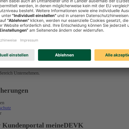
 Bereich Unternehmen.
icherungen
gen
schutz
r
ser Kundenportal meineDEVK