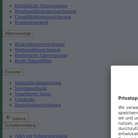
Betriebliche Altersvorsorge
Berufsunfähigkeitsversicherung
Grundfähigkeitsversicherung
Krankentagegeld
Altersvorsorge
Risikolebensversicherung
Sterbegeldversicherung
Betriebliche Altersvorsorge
Rente ZukunftPlus
Finanzen
Immobilienfinanzierung
Investmentfonds
SmartInvest Junior
Girokonto
Restschuldversicherung
Service
Schadenmeldung
Alles zur Schadenmeldung