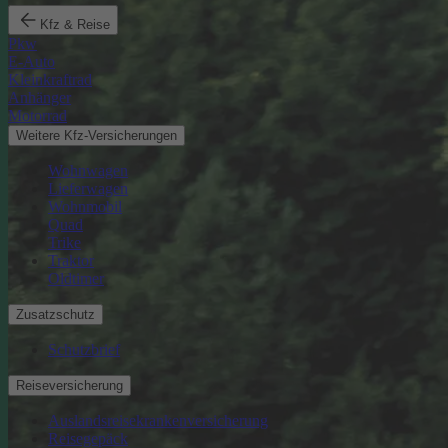
Kfz & Reise
Pkw
E-Auto
Kleinkraftrad
Anhänger
Motorrad
Weitere Kfz-Versicherungen
Wohnwagen
Lieferwagen
Wohnmobil
Quad
Trike
Traktor
Oldtimer
Zusatzschutz
Schutzbrief
Reiseversicherung
Auslandsreisekrankenversicherung
Reisegepäck