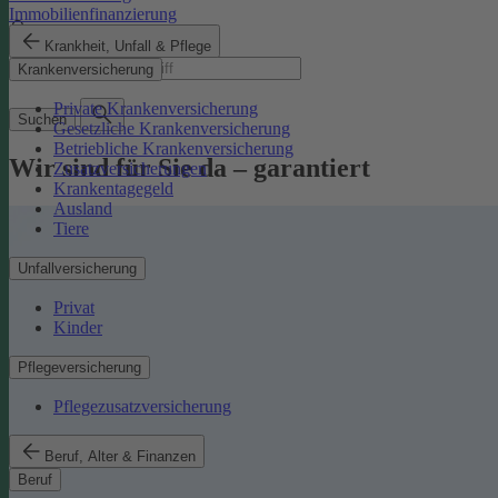
Immobilienfinanzierung
Krankheit, Unfall & Pflege
Suchbegriff
Krankenversicherung
Private Krankenversicherung
Suchen
Gesetzliche Krankenversicherung
Betriebliche Krankenversicherung
Wir sind für Sie da – garantiert
Zusatzversicherungen
Krankentagegeld
Ausland
Tiere
Unfallversicherung
Privat
Kinder
Pflegeversicherung
Pflegezusatzversicherung
Beruf, Alter & Finanzen
Beruf