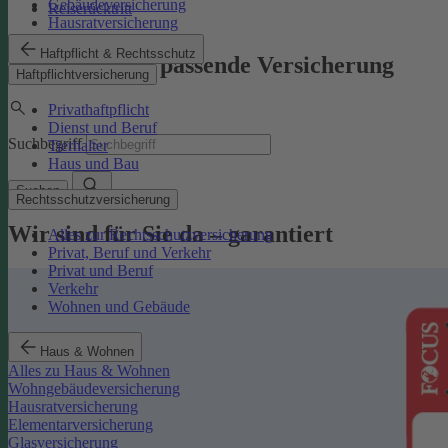
Gebäudeversicherung
Reiserücktritt
Hausratversicherung
Haftpflicht & Rechtsschutz
Finden Sie die passende Versicherung
Haftpflichtversicherung
Privathaftpflicht
Dienst und Beruf
Suchbegriff
Tierhalter
Haus und Bau
Suchen
Rechtsschutzversicherung
Wir sind für Sie da – garantiert
Alles zur Rechtsschutzversicherung
Privat, Beruf und Verkehr
Privat und Beruf
Verkehr
Wohnen und Gebäude
Haus & Wohnen
Alles zu Haus & Wohnen
Wohngebäudeversicherung
Hausratversicherung
Elementarversicherung
Glasversicherung