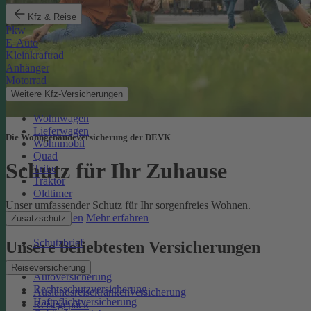
Kfz & Reise
Pkw
E-Auto
Kleinkraftrad
Anhänger
Motorrad
Weitere Kfz-Versicherungen
Wohnwagen
Lieferwagen
Die Wohngebäudeversicherung der DEVK
Wohnmobil
Quad
Schutz für Ihr Zuhause
Trike
Traktor
Oldtimer
Unser umfassender Schutz für Ihr sorgenfreies Wohnen.
Online berechnen
Mehr erfahren
Zusatzschutz
Schutzbrief
Unsere beliebtesten Versicherungen
Reiseversicherung
Autoversicherung
Rechtsschutzversicherung
Auslandsreisekrankenversicherung
Haftpflichtversicherung
Reisegepäck