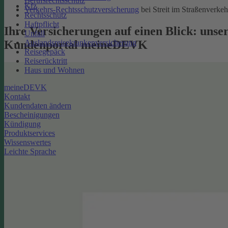
Berufsrechtsschutz
Kfz
Verkehrs-Rechtsschutzversicherung
bei Streit im Straßenverkeh
Rechtsschutz
Haftpflicht
Ihre Versicherungen auf einen Blick: unse
Unfall
Kundenportal meineDEVK
Auslandsreisekrankenversicherung
Reisegepäck
Reiserücktritt
Haus und Wohnen
meineDEVK
Kontakt
Kundendaten ändern
Bescheinigungen
Kündigung
Produktservices
Wissenswertes
Leichte Sprache