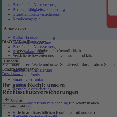
Betriebliche Altersvorsorge
Berufsunfähigkeitsversicherung
Grundfähigkeitsversicherung
Krankentagegeld
Altersvorsorge
Risikolebensversicherung
Die DEVK ist Testsieger:
Sterbegeldversicherung
Betriebliche Altersvorsorge
ausgezeichnete Verbraucherfreundlichkeit
Rente ZukunftPlus
Versicherte bewerten uns als verlässlich und fair.
Finanzen
Mehr über unsere Werte und unser Selbstverständnis erfahren Sie im
Bereich Unternehmen.
Immobilienfinanzierung
Das sind wir
Investmentfonds
SmartInvest Junior
Ihr gutes Recht: unsere
Girokonto
Restschuldversicherung
Rechtsschutzversicherungen
Service
Private Rechtsschutzversicherung
für Schutz in allen
Schadenmeldung
Lebenslagen
Hilfe in arbeitsrechtlichen Konflikten mit unserem
Alles zur Schadenmeldung