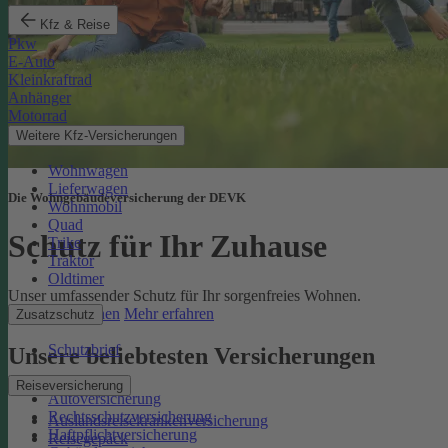
Kfz & Reise
Pkw
E-Auto
Kleinkraftrad
Anhänger
Motorrad
Weitere Kfz-Versicherungen
Wohnwagen
Lieferwagen
Die Wohngebäudeversicherung der DEVK
Wohnmobil
Quad
Schutz für Ihr Zuhause
Trike
Traktor
Oldtimer
Unser umfassender Schutz für Ihr sorgenfreies Wohnen.
Online berechnen
Mehr erfahren
Zusatzschutz
Schutzbrief
Unsere beliebtesten Versicherungen
Reiseversicherung
Autoversicherung
Rechtsschutzversicherung
Auslandsreisekrankenversicherung
Haftpflichtversicherung
Reisegepäck