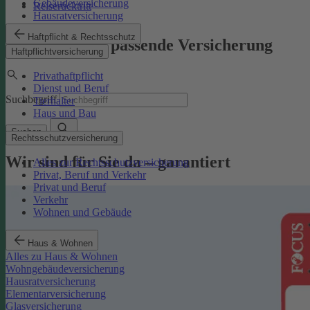
Gebäudeversicherung
Reiserücktritt
Hausratversicherung
Haftpflicht & Rechtsschutz
Finden Sie die passende Versicherung
Haftpflichtversicherung
Privathaftpflicht
Dienst und Beruf
Suchbegriff
Tierhalter
Haus und Bau
Suchen
Rechtsschutzversicherung
Wir sind für Sie da – garantiert
Alles zur Rechtsschutzversicherung
Privat, Beruf und Verkehr
Privat und Beruf
Verkehr
Wohnen und Gebäude
Haus & Wohnen
Alles zu Haus & Wohnen
Wohngebäudeversicherung
Hausratversicherung
Elementarversicherung
Glasversicherung