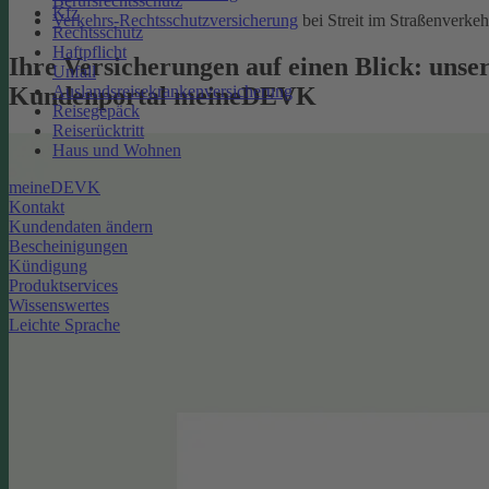
Berufsrechtsschutz
Kfz
Verkehrs-Rechtsschutzversicherung
bei Streit im Straßenverkeh
Rechtsschutz
Haftpflicht
Ihre Versicherungen auf einen Blick: unse
Unfall
Kundenportal meineDEVK
Auslandsreisekrankenversicherung
Reisegepäck
Reiserücktritt
Haus und Wohnen
meineDEVK
Kontakt
Kundendaten ändern
Bescheinigungen
Kündigung
Produktservices
Wissenswertes
Leichte Sprache