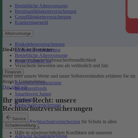
Betriebliche Altersvorsorge
Berufsunfähigkeitsversicherung
Grundfähigkeitsversicherung
Krankentagegeld
Altersvorsorge
Risikolebensversicherung
Die DEVK ist Testsieger:
Sterbegeldversicherung
Betriebliche Altersvorsorge
ausgezeichnete Verbraucherfreundlichkeit
Rente ZukunftPlus
Versicherte bewerten uns als verlässlich und fair.
Finanzen
Mehr über unsere Werte und unser Selbstverständnis erfahren Sie im
Bereich Unternehmen.
Immobilienfinanzierung
Das sind wir
Investmentfonds
SmartInvest Junior
Ihr gutes Recht: unsere
Girokonto
Restschuldversicherung
Rechtsschutzversicherungen
Service
Private Rechtsschutzversicherung
für Schutz in allen
Schadenmeldung
Lebenslagen
Hilfe in arbeitsrechtlichen Konflikten mit unserem
Alles zur Schadenmeldung