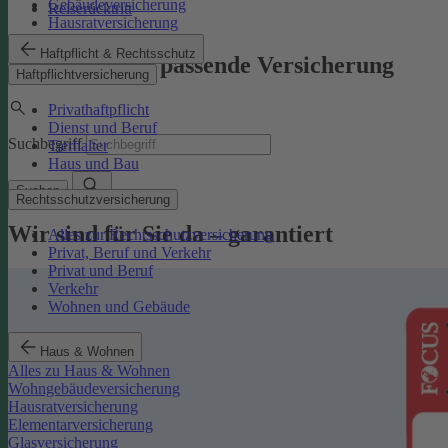
Gebäudeversicherung
Reiserücktritt
Hausratversicherung
Haftpflicht & Rechtsschutz
Finden Sie die passende Versicherung
Haftpflichtversicherung
Privathaftpflicht
Dienst und Beruf
Suchbegriff
Tierhalter
Haus und Bau
Suchen
Rechtsschutzversicherung
Wir sind für Sie da – garantiert
Alles zur Rechtsschutzversicherung
Privat, Beruf und Verkehr
Privat und Beruf
Verkehr
Wohnen und Gebäude
Haus & Wohnen
Alles zu Haus & Wohnen
Wohngebäudeversicherung
Hausratversicherung
Elementarversicherung
Glasversicherung