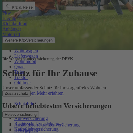
Kfz & Reise
Pkw
E-Auto
Kleinkraftrad
Anhänger
Motorrad
Weitere Kfz-Versicherungen
Wohnwagen
Lieferwagen
Die Wohngebäudeversicherung der DEVK
Wohnmobil
Quad
Schutz für Ihr Zuhause
Trike
Traktor
Oldtimer
Unser umfassender Schutz für Ihr sorgenfreies Wohnen.
Online berechnen
Mehr erfahren
Zusatzschutz
Schutzbrief
Unsere beliebtesten Versicherungen
Reiseversicherung
Autoversicherung
Rechtsschutzversicherung
Auslandsreisekrankenversicherung
Haftpflichtversicherung
Reisegepäck