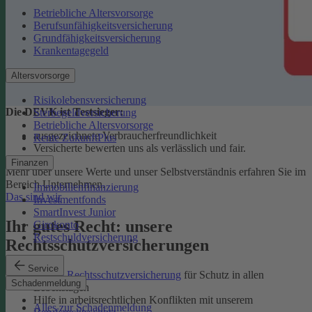
Betriebliche Altersvorsorge
Berufsunfähigkeitsversicherung
Grundfähigkeitsversicherung
Krankentagegeld
Altersvorsorge
Risikolebensversicherung
Die DEVK ist Testsieger:
Sterbegeldversicherung
Betriebliche Altersvorsorge
ausgezeichnete Verbraucherfreundlichkeit
Rente ZukunftPlus
Versicherte bewerten uns als verlässlich und fair.
Finanzen
Mehr über unsere Werte und unser Selbstverständnis erfahren Sie im
Bereich Unternehmen.
Immobilienfinanzierung
Das sind wir
Investmentfonds
SmartInvest Junior
Ihr gutes Recht: unsere
Girokonto
Restschuldversicherung
Rechtsschutzversicherungen
Service
Private Rechtsschutzversicherung
für Schutz in allen
Schadenmeldung
Lebenslagen
Hilfe in arbeitsrechtlichen Konflikten mit unserem
Alles zur Schadenmeldung