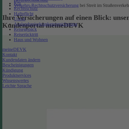
Berufsrechtsschutz
Kfz
Verkehrs-Rechtsschutzversicherung
bei Streit im Straßenverkeh
Rechtsschutz
Haftpflicht
Ihre Versicherungen auf einen Blick: unse
Unfall
Kundenportal meineDEVK
Auslandsreisekrankenversicherung
Reisegepäck
Reiserücktritt
Haus und Wohnen
meineDEVK
Kontakt
Kundendaten ändern
Bescheinigungen
Kündigung
Produktservices
Wissenswertes
Leichte Sprache