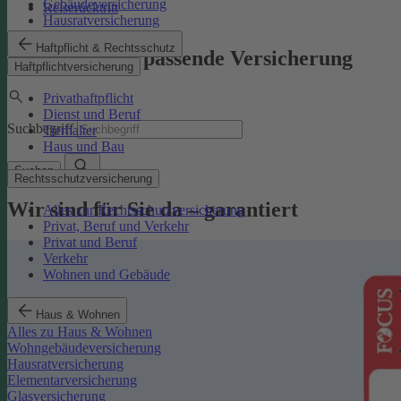
Gebäudeversicherung
Reiserücktritt
Hausratversicherung
Haftpflicht & Rechtsschutz
Finden Sie die passende Versicherung
Haftpflichtversicherung
Privathaftpflicht
Dienst und Beruf
Suchbegriff
Tierhalter
Haus und Bau
Suchen
Rechtsschutzversicherung
Wir sind für Sie da – garantiert
Alles zur Rechtsschutzversicherung
Privat, Beruf und Verkehr
Privat und Beruf
Verkehr
Wohnen und Gebäude
Haus & Wohnen
Alles zu Haus & Wohnen
Wohngebäudeversicherung
Hausratversicherung
Elementarversicherung
Glasversicherung