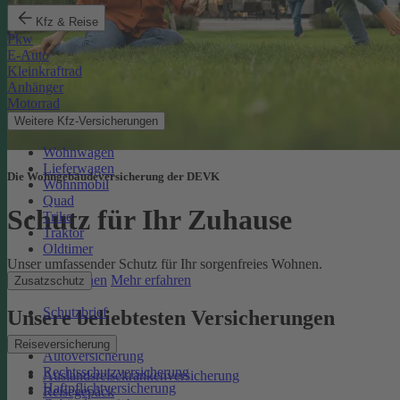
Kfz & Reise
Pkw
E-Auto
Kleinkraftrad
Anhänger
Motorrad
Weitere Kfz-Versicherungen
Wohnwagen
Lieferwagen
Die Wohngebäudeversicherung der DEVK
Wohnmobil
Quad
Schutz für Ihr Zuhause
Trike
Traktor
Oldtimer
Unser umfassender Schutz für Ihr sorgenfreies Wohnen.
Online berechnen
Mehr erfahren
Zusatzschutz
Schutzbrief
Unsere beliebtesten Versicherungen
Reiseversicherung
Autoversicherung
Rechtsschutzversicherung
Auslandsreisekrankenversicherung
Haftpflichtversicherung
Reisegepäck