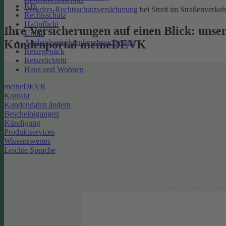
Berufsrechtsschutz
Kfz
Verkehrs-Rechtsschutzversicherung
bei Streit im Straßenverkeh
Rechtsschutz
Haftpflicht
Ihre Versicherungen auf einen Blick: unse
Unfall
Kundenportal meineDEVK
Auslandsreisekrankenversicherung
Reisegepäck
Reiserücktritt
Haus und Wohnen
meineDEVK
Kontakt
Kundendaten ändern
Bescheinigungen
Kündigung
Produktservices
Wissenswertes
Leichte Sprache