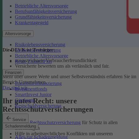
Betriebliche Altersvorsorge
Berufsunfähigkeitsversicherung
Grundfähigkeitsversicherung
Krankentagegeld
Altersvorsorge
Risikolebensversicherung
Die DEVK ist Testsieger:
Sterbegeldversicherung
Betriebliche Altersvorsorge
ausgezeichnete Verbraucherfreundlichkeit
Rente ZukunftPlus
Versicherte bewerten uns als verlässlich und fair.
Finanzen
Mehr über unsere Werte und unser Selbstverständnis erfahren Sie im
Bereich Unternehmen.
Immobilienfinanzierung
Das sind wir
Investmentfonds
SmartInvest Junior
Ihr gutes Recht: unsere
Girokonto
Restschuldversicherung
Rechtsschutzversicherungen
Service
Private Rechtsschutzversicherung
für Schutz in allen
Schadenmeldung
Lebenslagen
Hilfe in arbeitsrechtlichen Konflikten mit unserem
Alles zur Schadenmeldung