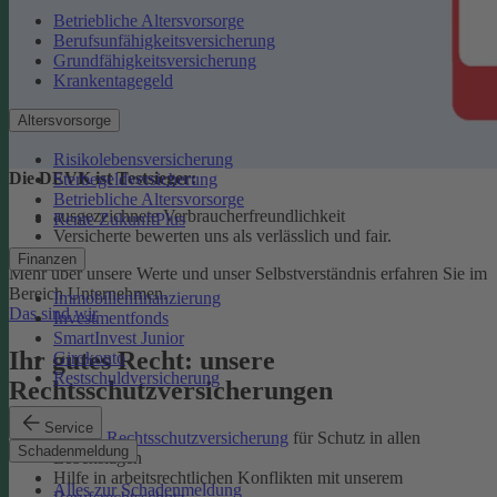
Betriebliche Altersvorsorge
Berufsunfähigkeitsversicherung
Grundfähigkeitsversicherung
Krankentagegeld
Altersvorsorge
Risikolebensversicherung
Die DEVK ist Testsieger:
Sterbegeldversicherung
Betriebliche Altersvorsorge
ausgezeichnete Verbraucherfreundlichkeit
Rente ZukunftPlus
Versicherte bewerten uns als verlässlich und fair.
Finanzen
Mehr über unsere Werte und unser Selbstverständnis erfahren Sie im
Bereich Unternehmen.
Immobilienfinanzierung
Das sind wir
Investmentfonds
SmartInvest Junior
Ihr gutes Recht: unsere
Girokonto
Restschuldversicherung
Rechtsschutzversicherungen
Service
Private Rechtsschutzversicherung
für Schutz in allen
Schadenmeldung
Lebenslagen
Hilfe in arbeitsrechtlichen Konflikten mit unserem
Alles zur Schadenmeldung