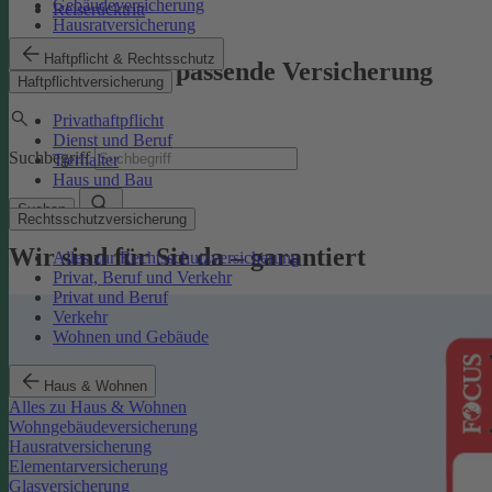
Gebäudeversicherung
Reiserücktritt
Hausratversicherung
Haftpflicht & Rechtsschutz
Finden Sie die passende Versicherung
Haftpflichtversicherung
Privathaftpflicht
Dienst und Beruf
Suchbegriff
Tierhalter
Haus und Bau
Suchen
Rechtsschutzversicherung
Wir sind für Sie da – garantiert
Alles zur Rechtsschutzversicherung
Privat, Beruf und Verkehr
Privat und Beruf
Verkehr
Wohnen und Gebäude
Haus & Wohnen
Alles zu Haus & Wohnen
Wohngebäudeversicherung
Hausratversicherung
Elementarversicherung
Glasversicherung