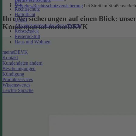
Berufsrechtsschutz
Kfz
Verkehrs-Rechtsschutzversicherung
bei Streit im Straßenverkeh
Rechtsschutz
Haftpflicht
Ihre Versicherungen auf einen Blick: unse
Unfall
Kundenportal meineDEVK
Auslandsreisekrankenversicherung
Reisegepäck
Reiserücktritt
Haus und Wohnen
meineDEVK
Kontakt
Kundendaten ändern
Bescheinigungen
Kündigung
Produktservices
Wissenswertes
Leichte Sprache