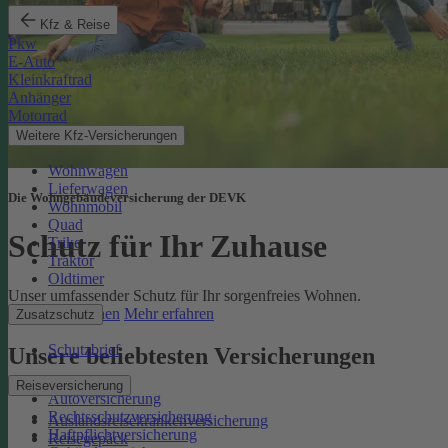
Kfz & Reise
Pkw
E-Auto
Kleinkraftrad
Anhänger
Motorrad
Weitere Kfz-Versicherungen
Wohnwagen
Lieferwagen
Die Wohngebäudeversicherung der DEVK
Wohnmobil
Quad
Schutz für Ihr Zuhause
Trike
Traktor
Oldtimer
Unser umfassender Schutz für Ihr sorgenfreies Wohnen.
Online berechnen
Mehr erfahren
Zusatzschutz
Schutzbrief
Unsere beliebtesten Versicherungen
Reiseversicherung
Autoversicherung
Rechtsschutzversicherung
Auslandsreisekrankenversicherung
Haftpflichtversicherung
Reisegepäck