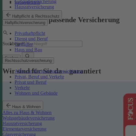
Gebäudeversicherung
Reiserücktritt
Hausratversicherung
Haftpflicht & Rechtsschutz
Finden Sie die passende Versicherung
Haftpflichtversicherung
Privathaftpflicht
Dienst und Beruf
Suchbegriff
Tierhalter
Haus und Bau
Suchen
Rechtsschutzversicherung
Wir sind für Sie da – garantiert
Alles zur Rechtsschutzversicherung
Privat, Beruf und Verkehr
Privat und Beruf
Verkehr
Wohnen und Gebäude
Haus & Wohnen
Alles zu Haus & Wohnen
Wohngebäudeversicherung
Hausratversicherung
Elementarversicherung
Glasversicherung