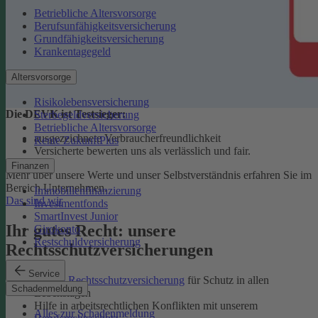
Betriebliche Altersvorsorge
Berufsunfähigkeitsversicherung
Grundfähigkeitsversicherung
Krankentagegeld
Altersvorsorge
Risikolebensversicherung
Die DEVK ist Testsieger:
Sterbegeldversicherung
Betriebliche Altersvorsorge
ausgezeichnete Verbraucherfreundlichkeit
Rente ZukunftPlus
Versicherte bewerten uns als verlässlich und fair.
Finanzen
Mehr über unsere Werte und unser Selbstverständnis erfahren Sie im
Bereich Unternehmen.
Immobilienfinanzierung
Das sind wir
Investmentfonds
SmartInvest Junior
Ihr gutes Recht: unsere
Girokonto
Restschuldversicherung
Rechtsschutzversicherungen
Service
Private Rechtsschutzversicherung
für Schutz in allen
Schadenmeldung
Lebenslagen
Hilfe in arbeitsrechtlichen Konflikten mit unserem
Alles zur Schadenmeldung