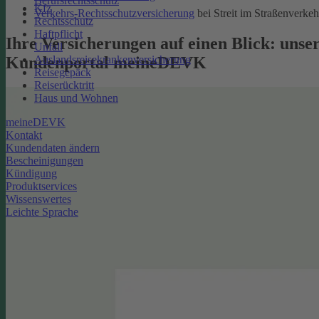
Berufsrechtsschutz
Kfz
Verkehrs-Rechtsschutzversicherung
bei Streit im Straßenverkeh
Rechtsschutz
Haftpflicht
Ihre Versicherungen auf einen Blick: unse
Unfall
Kundenportal meineDEVK
Auslandsreisekrankenversicherung
Reisegepäck
Reiserücktritt
Haus und Wohnen
meineDEVK
Kontakt
Kundendaten ändern
Bescheinigungen
Kündigung
Produktservices
Wissenswertes
Leichte Sprache