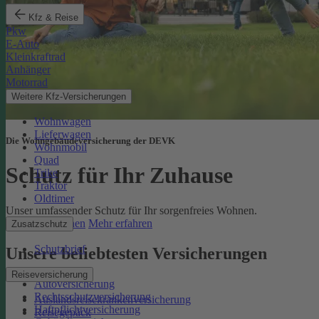
Kfz & Reise
Pkw
E-Auto
Kleinkraftrad
Anhänger
Motorrad
Weitere Kfz-Versicherungen
Wohnwagen
Lieferwagen
Die Wohngebäudeversicherung der DEVK
Wohnmobil
Quad
Schutz für Ihr Zuhause
Trike
Traktor
Oldtimer
Unser umfassender Schutz für Ihr sorgenfreies Wohnen.
Online berechnen
Mehr erfahren
Zusatzschutz
Schutzbrief
Unsere beliebtesten Versicherungen
Reiseversicherung
Autoversicherung
Rechtsschutzversicherung
Auslandsreisekrankenversicherung
Haftpflichtversicherung
Reisegepäck