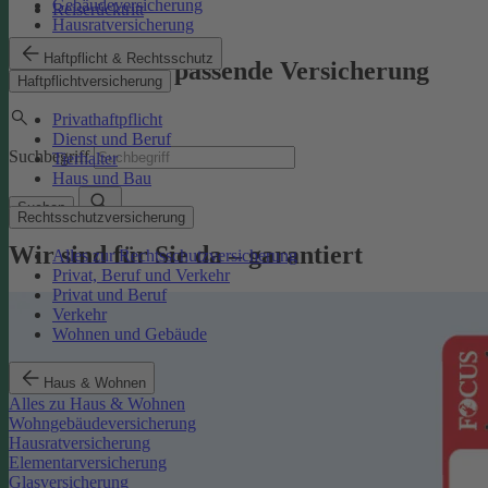
Gebäudeversicherung
Reiserücktritt
Hausratversicherung
Haftpflicht & Rechtsschutz
Finden Sie die passende Versicherung
Haftpflichtversicherung
Privathaftpflicht
Dienst und Beruf
Suchbegriff
Tierhalter
Haus und Bau
Suchen
Rechtsschutzversicherung
Wir sind für Sie da – garantiert
Alles zur Rechtsschutzversicherung
Privat, Beruf und Verkehr
Privat und Beruf
Verkehr
Wohnen und Gebäude
Haus & Wohnen
Alles zu Haus & Wohnen
Wohngebäudeversicherung
Hausratversicherung
Elementarversicherung
Glasversicherung