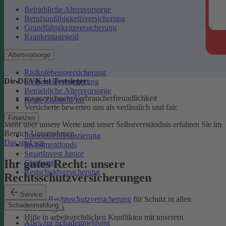
Betriebliche Altersvorsorge
Berufsunfähigkeitsversicherung
Grundfähigkeitsversicherung
Krankentagegeld
Altersvorsorge
Risikolebensversicherung
Die DEVK ist Testsieger:
Sterbegeldversicherung
Betriebliche Altersvorsorge
ausgezeichnete Verbraucherfreundlichkeit
Rente ZukunftPlus
Versicherte bewerten uns als verlässlich und fair.
Finanzen
Mehr über unsere Werte und unser Selbstverständnis erfahren Sie im
Bereich Unternehmen.
Immobilienfinanzierung
Das sind wir
Investmentfonds
SmartInvest Junior
Ihr gutes Recht: unsere
Girokonto
Restschuldversicherung
Rechtsschutzversicherungen
Service
Private Rechtsschutzversicherung
für Schutz in allen
Schadenmeldung
Lebenslagen
Hilfe in arbeitsrechtlichen Konflikten mit unserem
Alles zur Schadenmeldung