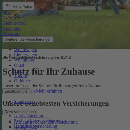
Kfz & Reise
Pkw
E-Auto
Kleinkraftrad
Anhänger
Motorrad
Weitere Kfz-Versicherungen
Wohnwagen
Lieferwagen
Die Wohngebäudeversicherung der DEVK
Wohnmobil
Quad
Schutz für Ihr Zuhause
Trike
Traktor
Oldtimer
Unser umfassender Schutz für Ihr sorgenfreies Wohnen.
Online berechnen
Mehr erfahren
Zusatzschutz
Schutzbrief
Unsere beliebtesten Versicherungen
Reiseversicherung
Autoversicherung
Rechtsschutzversicherung
Auslandsreisekrankenversicherung
Haftpflichtversicherung
Reisegepäck