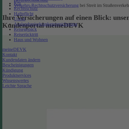
Berufsrechtsschutz
Kfz
Verkehrs-Rechtsschutzversicherung
bei Streit im Straßenverkeh
Rechtsschutz
Haftpflicht
Ihre Versicherungen auf einen Blick: unse
Unfall
Kundenportal meineDEVK
Auslandsreisekrankenversicherung
Reisegepäck
Reiserücktritt
Haus und Wohnen
meineDEVK
Kontakt
Kundendaten ändern
Bescheinigungen
Kündigung
Produktservices
Wissenswertes
Leichte Sprache