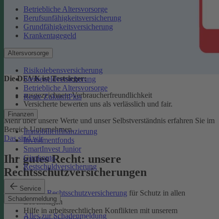
Betriebliche Altersvorsorge
Berufsunfähigkeitsversicherung
Grundfähigkeitsversicherung
Krankentagegeld
Altersvorsorge
Risikolebensversicherung
Die DEVK ist Testsieger:
Sterbegeldversicherung
Betriebliche Altersvorsorge
ausgezeichnete Verbraucherfreundlichkeit
Rente ZukunftPlus
Versicherte bewerten uns als verlässlich und fair.
Finanzen
Mehr über unsere Werte und unser Selbstverständnis erfahren Sie im
Bereich Unternehmen.
Immobilienfinanzierung
Das sind wir
Investmentfonds
SmartInvest Junior
Ihr gutes Recht: unsere
Girokonto
Restschuldversicherung
Rechtsschutzversicherungen
Service
Private Rechtsschutzversicherung
für Schutz in allen
Schadenmeldung
Lebenslagen
Hilfe in arbeitsrechtlichen Konflikten mit unserem
Alles zur Schadenmeldung