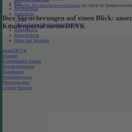
Berufsrechtsschutz
Kfz
Verkehrs-Rechtsschutzversicherung
bei Streit im Straßenverkeh
Rechtsschutz
Haftpflicht
Ihre Versicherungen auf einen Blick: unse
Unfall
Kundenportal meineDEVK
Auslandsreisekrankenversicherung
Reisegepäck
Reiserücktritt
Haus und Wohnen
meineDEVK
Kontakt
Kundendaten ändern
Bescheinigungen
Kündigung
Produktservices
Wissenswertes
Leichte Sprache