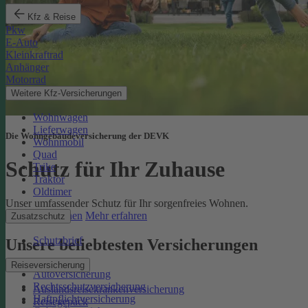
Kfz & Reise
Pkw
E-Auto
Kleinkraftrad
Anhänger
Motorrad
Weitere Kfz-Versicherungen
Wohnwagen
Lieferwagen
Die Wohngebäudeversicherung der DEVK
Wohnmobil
Quad
Schutz für Ihr Zuhause
Trike
Traktor
Oldtimer
Unser umfassender Schutz für Ihr sorgenfreies Wohnen.
Online berechnen
Mehr erfahren
Zusatzschutz
Schutzbrief
Unsere beliebtesten Versicherungen
Reiseversicherung
Autoversicherung
Rechtsschutzversicherung
Auslandsreisekrankenversicherung
Haftpflichtversicherung
Reisegepäck