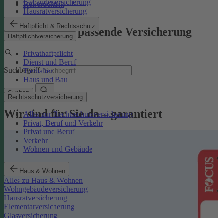
Gebäudeversicherung
Reiserücktritt
Hausratversicherung
Haftpflicht & Rechtsschutz
Finden Sie die passende Versicherung
Haftpflichtversicherung
Privathaftpflicht
Dienst und Beruf
Suchbegriff
Tierhalter
Haus und Bau
Suchen
Rechtsschutzversicherung
Wir sind für Sie da – garantiert
Alles zur Rechtsschutzversicherung
Privat, Beruf und Verkehr
Privat und Beruf
Verkehr
Wohnen und Gebäude
Haus & Wohnen
Alles zu Haus & Wohnen
Wohngebäudeversicherung
Hausratversicherung
Elementarversicherung
Glasversicherung