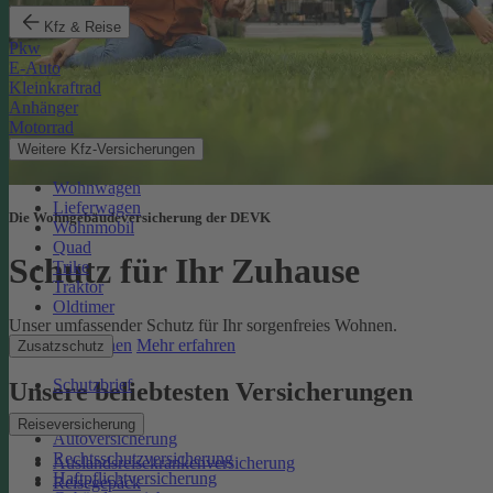
Kfz & Reise
Pkw
E-Auto
Kleinkraftrad
Anhänger
Motorrad
Weitere Kfz-Versicherungen
Wohnwagen
Lieferwagen
Die Wohngebäudeversicherung der DEVK
Wohnmobil
Quad
Schutz für Ihr Zuhause
Trike
Traktor
Oldtimer
Unser umfassender Schutz für Ihr sorgenfreies Wohnen.
Online berechnen
Mehr erfahren
Zusatzschutz
Schutzbrief
Unsere beliebtesten Versicherungen
Reiseversicherung
Autoversicherung
Rechtsschutzversicherung
Auslandsreisekrankenversicherung
Haftpflichtversicherung
Reisegepäck