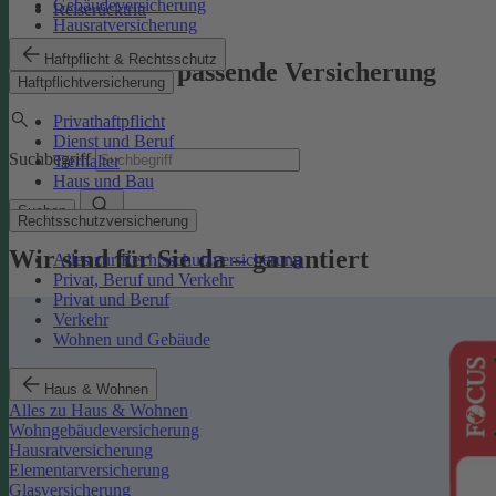
Gebäudeversicherung
Reiserücktritt
Hausratversicherung
Haftpflicht & Rechtsschutz
Finden Sie die passende Versicherung
Haftpflichtversicherung
Privathaftpflicht
Dienst und Beruf
Suchbegriff
Tierhalter
Haus und Bau
Suchen
Rechtsschutzversicherung
Wir sind für Sie da – garantiert
Alles zur Rechtsschutzversicherung
Privat, Beruf und Verkehr
Privat und Beruf
Verkehr
Wohnen und Gebäude
Haus & Wohnen
Alles zu Haus & Wohnen
Wohngebäudeversicherung
Hausratversicherung
Elementarversicherung
Glasversicherung