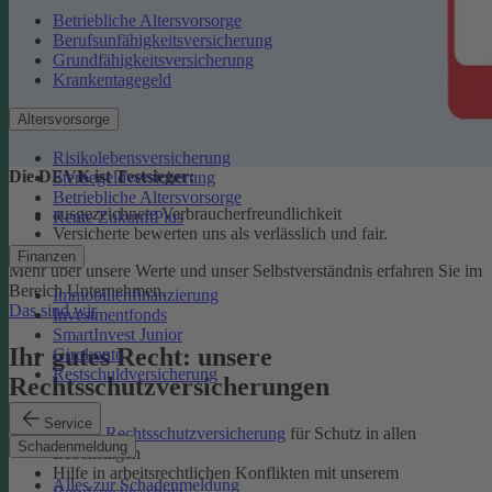
Betriebliche Altersvorsorge
Berufsunfähigkeitsversicherung
Grundfähigkeitsversicherung
Krankentagegeld
Altersvorsorge
Risikolebensversicherung
Die DEVK ist Testsieger:
Sterbegeldversicherung
Betriebliche Altersvorsorge
ausgezeichnete Verbraucherfreundlichkeit
Rente ZukunftPlus
Versicherte bewerten uns als verlässlich und fair.
Finanzen
Mehr über unsere Werte und unser Selbstverständnis erfahren Sie im
Bereich Unternehmen.
Immobilienfinanzierung
Das sind wir
Investmentfonds
SmartInvest Junior
Ihr gutes Recht: unsere
Girokonto
Restschuldversicherung
Rechtsschutzversicherungen
Service
Private Rechtsschutzversicherung
für Schutz in allen
Schadenmeldung
Lebenslagen
Hilfe in arbeitsrechtlichen Konflikten mit unserem
Alles zur Schadenmeldung