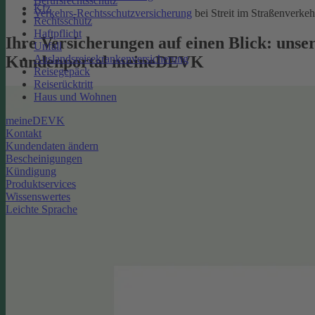
Berufsrechtsschutz
Kfz
Verkehrs-Rechtsschutzversicherung
bei Streit im Straßenverkeh
Rechtsschutz
Haftpflicht
Ihre Versicherungen auf einen Blick: unse
Unfall
Kundenportal meineDEVK
Auslandsreisekrankenversicherung
Reisegepäck
Reiserücktritt
Haus und Wohnen
meineDEVK
Kontakt
Kundendaten ändern
Bescheinigungen
Kündigung
Produktservices
Wissenswertes
Leichte Sprache