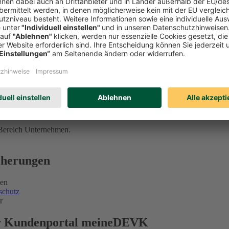
 Bereich Unternehmen.
icherungen
gen
schutz
r
ser Kundenportal meineDEVK