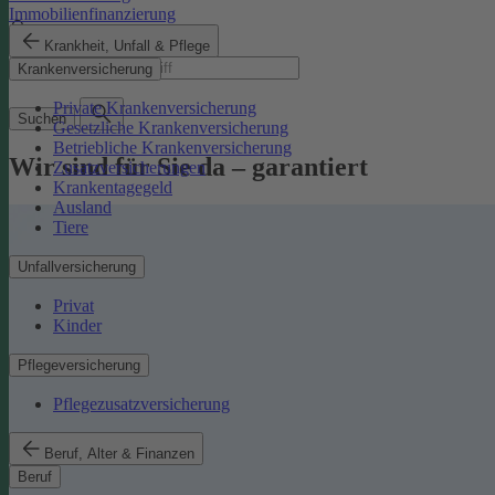
Immobilienfinanzierung
Krankheit, Unfall & Pflege
Suchbegriff
Krankenversicherung
Private Krankenversicherung
Suchen
Gesetzliche Krankenversicherung
Betriebliche Krankenversicherung
Wir sind für Sie da – garantiert
Zusatzversicherungen
Krankentagegeld
Ausland
Tiere
Unfallversicherung
Privat
Kinder
Pflegeversicherung
Pflegezusatzversicherung
Beruf, Alter & Finanzen
Beruf