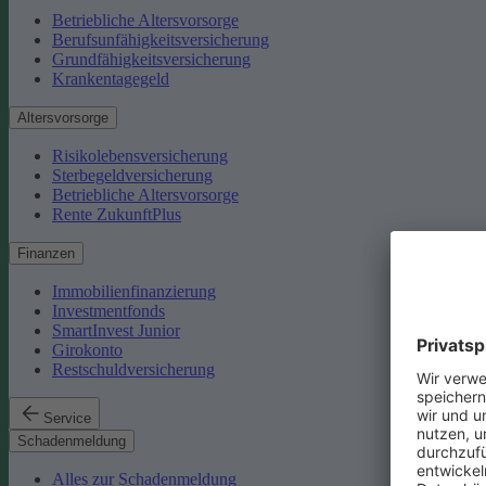
Betriebliche Altersvorsorge
Berufsunfähigkeitsversicherung
Grundfähigkeitsversicherung
Krankentagegeld
Altersvorsorge
Risikolebensversicherung
Sterbegeldversicherung
Betriebliche Altersvorsorge
Rente ZukunftPlus
Finanzen
Immobilienfinanzierung
Investmentfonds
SmartInvest Junior
Girokonto
Restschuldversicherung
Service
Schadenmeldung
Alles zur Schadenmeldung