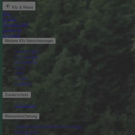
Kfz & Reise
Pkw
E-Auto
Kleinkraftrad
Anhänger
Motorrad
Weitere Kfz-Versicherungen
Wohnwagen
Lieferwagen
Wohnmobil
Quad
Trike
Traktor
Oldtimer
Zusatzschutz
Schutzbrief
Reiseversicherung
Auslandsreisekrankenversicherung
Reisegepäck