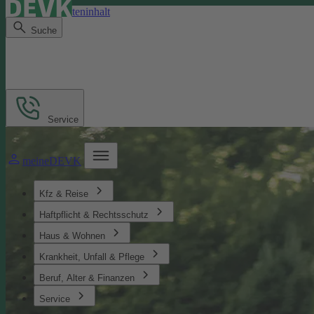
Direkt zum Seiteninhalt
Suche
Service
meineDEVK
Kfz & Reise
Haftpflicht & Rechtsschutz
Haus & Wohnen
Krankheit, Unfall & Pflege
Beruf, Alter & Finanzen
Service