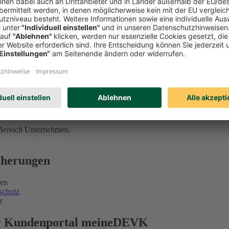
 Bereich Unternehmen.
icherungen
gen
schutz
r
ser Kundenportal meineDEVK