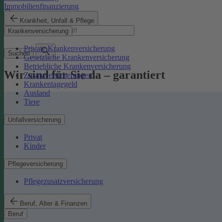
Immobilienfinanzierung
Krankheit, Unfall & Pflege
Suchbegriff
Krankenversicherung
Private Krankenversicherung
Suchen
Gesetzliche Krankenversicherung
Betriebliche Krankenversicherung
Wir sind für Sie da – garantiert
Zusatzversicherungen
Krankentagegeld
Ausland
Tiere
Unfallversicherung
Privat
Kinder
Pflegeversicherung
Pflegezusatzversicherung
Beruf, Alter & Finanzen
Beruf