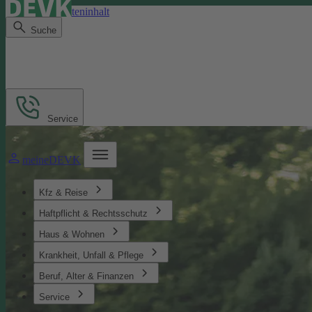
Direkt zum Seiteninhalt
Suche
Service
meineDEVK
Kfz & Reise
Haftpflicht & Rechtsschutz
Haus & Wohnen
Krankheit, Unfall & Pflege
Beruf, Alter & Finanzen
Service