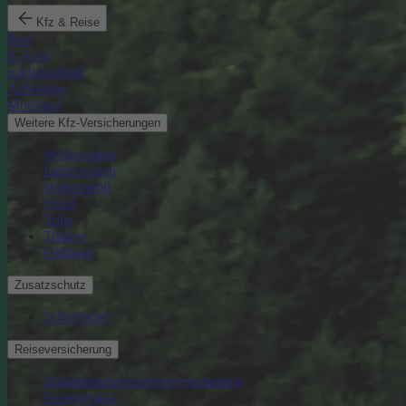
Kfz & Reise
Pkw
E-Auto
Kleinkraftrad
Anhänger
Motorrad
Weitere Kfz-Versicherungen
Wohnwagen
Lieferwagen
Wohnmobil
Quad
Trike
Traktor
Oldtimer
Zusatzschutz
Schutzbrief
Reiseversicherung
Auslandsreisekrankenversicherung
Reisegepäck