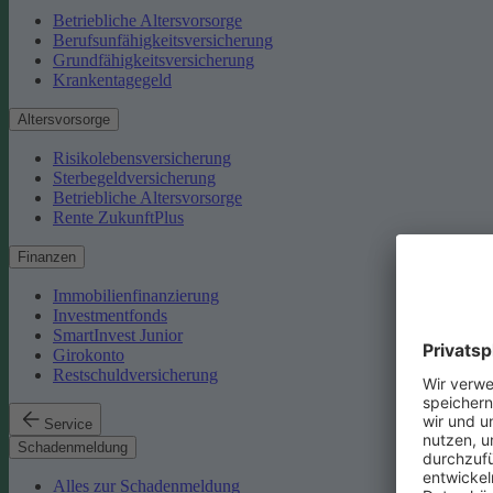
Betriebliche Altersvorsorge
Berufsunfähigkeitsversicherung
Grundfähigkeitsversicherung
Krankentagegeld
Altersvorsorge
Risikolebensversicherung
Sterbegeldversicherung
Betriebliche Altersvorsorge
Rente ZukunftPlus
Finanzen
Immobilienfinanzierung
Investmentfonds
SmartInvest Junior
Girokonto
Restschuldversicherung
Service
Schadenmeldung
Alles zur Schadenmeldung