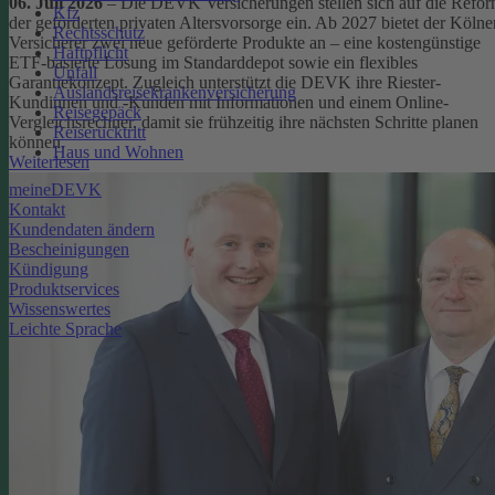
06. Juli 2026
– Die DEVK Versicherungen stellen sich auf die Refo
Kfz
der geförderten privaten Altersvorsorge ein. Ab 2027 bietet der Kölne
Rechtsschutz
Versicherer zwei neue geförderte Produkte an – eine kostengünstige
Haftpflicht
ETF-basierte Lösung im Standarddepot sowie ein flexibles
Unfall
Garantiekonzept. Zugleich unterstützt die DEVK ihre Riester-
Auslandsreisekrankenversicherung
Kundinnen und -Kunden mit Informationen und einem Online-
Reisegepäck
Vergleichsrechner, damit sie frühzeitig ihre nächsten Schritte planen
Reiserücktritt
können.
Haus und Wohnen
Weiterlesen
meineDEVK
Kontakt
Kundendaten ändern
Bescheinigungen
Kündigung
Produktservices
Wissenswertes
Leichte Sprache