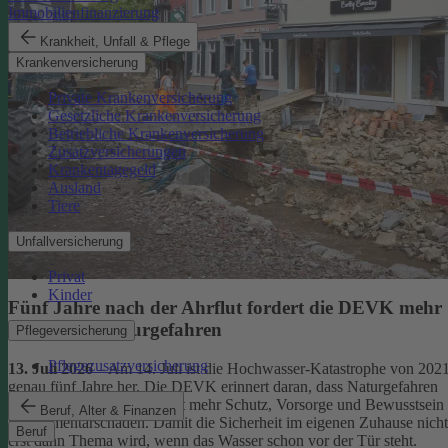
Immobilienfinanzierung
Krankheit, Unfall & Pflege
Krankenversicherung
Private Krankenversicherung
Gesetzliche Krankenversicherung
Betriebliche Krankenversicherung
Zusatzversicherungen
Krankentagegeld
Ausland
Tiere
Unfallversicherung
Privat
Kinder
Fünf Jahre nach der Ahrflut fordert die DEVK mehr
Schutz vor Naturgefahren
Pflegeversicherung
Pflegezusatzversicherung
13. Juli 2026
– Am 14. Juli ist die Hochwasser-Katastrophe von 202
genau fünf Jahre her. Die DEVK erinnert daran, dass Naturgefahren
überall drohen – und fordert mehr Schutz, Vorsorge und Bewusstsein
Beruf, Alter & Finanzen
für Elementarschäden. Damit die Sicherheit im eigenen Zuhause nicht
Beruf
erst dann Thema wird, wenn das Wasser schon vor der Tür steht.