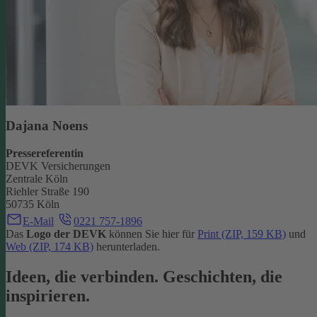
Dajana Noens
Pressereferentin
DEVK Versicherungen
Zentrale Köln
Riehler Straße 190
50735 Köln
E-Mail
0221 757-1896
Das
Logo der DEVK
können Sie hier für
Print (ZIP, 159 KB)
und
Web (ZIP, 174 KB)
herunterladen.
Ideen, die verbinden. Geschichten, die
inspirieren.