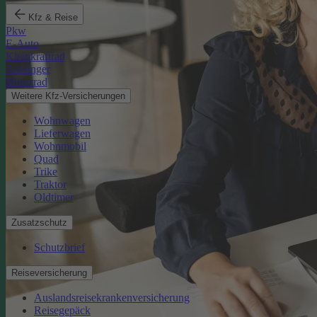
Kfz & Reise
Pkw
E-Auto
Kleinkraftrad
Anhänger
Motorrad
Weitere Kfz-Versicherungen
Wohnwagen
Lieferwagen
Wohnmobil
Quad
Trike
Traktor
Oldtimer
Zusatzschutz
Schutzbrief
Reiseversicherung
Auslandsreisekrankenversicherung
Reisegepäck