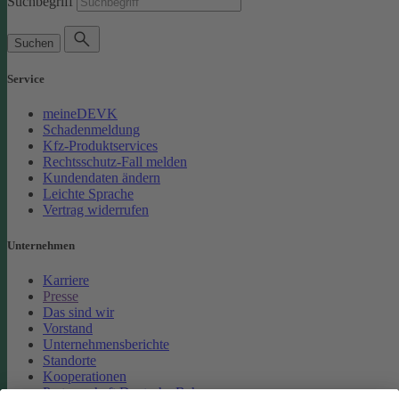
Suchbegriff
Suchen
Service
meineDEVK
Schadenmeldung
Kfz-Produktservices
Rechtsschutz-Fall melden
Kundendaten ändern
Leichte Sprache
Vertrag widerrufen
Unternehmen
Karriere
Presse
Das sind wir
Vorstand
Unternehmensberichte
Standorte
Kooperationen
Partnerschaft Deutsche Bahn