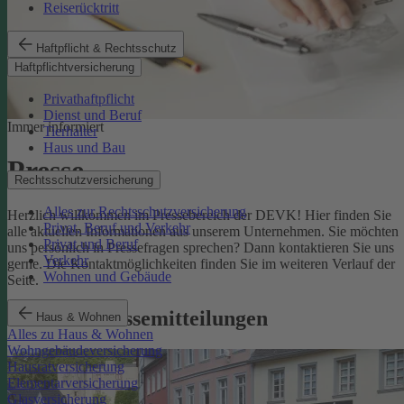
Reiserücktritt
Haftpflicht & Rechtsschutz
Haftpflichtversicherung
Privathaftpflicht
Dienst und Beruf
Immer informiert
Tierhalter
Haus und Bau
Presse
Rechtsschutzversicherung
Alles zur Rechtsschutzversicherung
Herzlich willkommen im Pressebereich der DEVK! Hier finden Sie
Privat, Beruf und Verkehr
alle aktuellen Informationen aus unserem Unternehmen. Sie möchten
Privat und Beruf
uns persönlich in Pressefragen sprechen? Dann kontaktieren Sie uns
Verkehr
gerne. Die Kontaktmöglichkeiten finden Sie im weiteren Verlauf der
Wohnen und Gebäude
Seite.
Aktuelle Pressemitteilungen
Haus & Wohnen
Alles zu Haus & Wohnen
Wohngebäudeversicherung
Hausratversicherung
Elementarversicherung
Glasversicherung