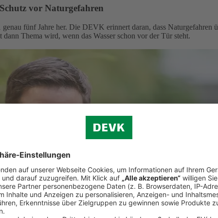
 Schutz vor Naturgefahren
 genau fünf Jahre her. Die DEVK erinnert daran, dass Naturgefahren ü
st dann Thema wird, wenn das Wasser schon vor der Tür steht.