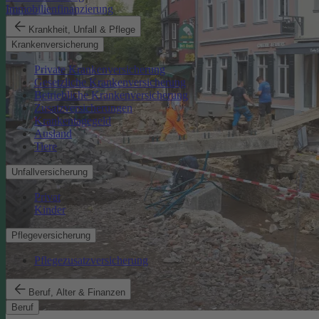
Immobilienfinanzierung
Krankheit, Unfall & Pflege
Krankenversicherung
Private Krankenversicherung
Gesetzliche Krankenversicherung
Betriebliche Krankenversicherung
Zusatzversicherungen
Krankentagegeld
Ausland
Tiere
Unfallversicherung
Privat
Kinder
Pflegeversicherung
Pflegezusatzversicherung
Beruf, Alter & Finanzen
Beruf