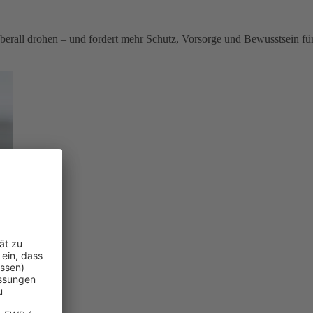
berall drohen – und fordert mehr Schutz, Vorsorge und Bewusstsein fü