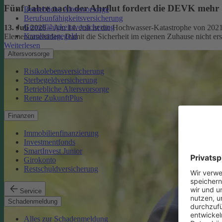
Fünf Jahre nach der Ahrflut fordert die DEVK mehr
Betriebliche Altersvorsorge
Berufsunfähigkeitsversicherung
Grundfähigkeitsversicherung
13. Juli 2026
– Am 14. Juli ist die Hochwasser-Katastrophe von 2021
Krankentagegeld
Elementarschäden. Damit die Sicherheit im eigenen Zuhause nicht er
Weiterlesen
Altersvorsorge
Risikolebensversicherung
Sterbegeldversicherung
Betriebliche Altersvorsorge
Rente ZukunftPlus
Finanzen
Immobilienfinanzierung
Investmentfonds
SmartInvest Junior
Girokonto
Restschuldversicherung
Service
Schadenmeldung
Alles zur Schadenmeldung