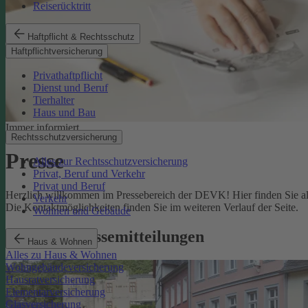
Reiserücktritt
Haftpflicht & Rechtsschutz
Haftpflichtversicherung
Privathaftpflicht
Dienst und Beruf
Tierhalter
Haus und Bau
Immer informiert
Rechtsschutzversicherung
Presse
Alles zur Rechtsschutzversicherung
Privat, Beruf und Verkehr
Privat und Beruf
Herzlich willkommen im Pressebereich der DEVK! Hier finden Sie all
Verkehr
Die Kontaktmöglichkeiten finden Sie im weiteren Verlauf der Seite.
Wohnen und Gebäude
Aktuelle Pressemitteilungen
Haus & Wohnen
Alles zu Haus & Wohnen
Wohngebäudeversicherung
Hausratversicherung
Elementarversicherung
Glasversicherung