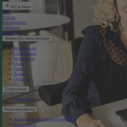
Kfz & Reise
Pkw
E-Auto
Kleinkraftrad
Anhänger
Motorrad
Weitere Kfz-Versicherungen
Wohnwagen
Lieferwagen
Wohnmobil
Quad
Trike
Traktor
Oldtimer
Zusatzschutz
Schutzbrief
Reiseversicherung
Auslandsreisekrankenversicherung
Reisegepäck