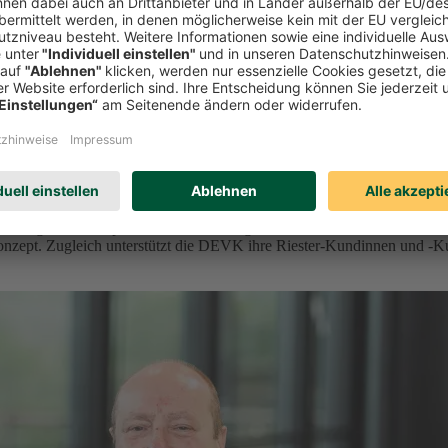
orge vor
der geförderten privaten Altersvorsorge ein. Ab 2027 bietet der Kölne
onzept. Zugleich unterstützt die DEVK ihre Riester-Kundinnen und -K