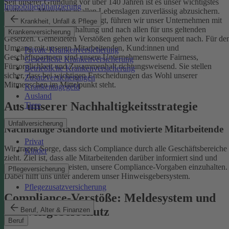
Seit unserer Gründung vor über 140 Jahren ist es unser wichtigstes
Immobilienfinanzierung
Anliegen, Menschen in allen Lebenslagen zuverlässig abzusichern.
Damit uns das weiterhin gelingt, führen wir unser Unternehmen mit
Krankheit, Unfall & Pflege
einer ethischen Grundhaltung und nach allen für uns geltenden
Krankenversicherung
Gesetzen. Gemeldeten Verstößen gehen wir konsequent nach.
Für de
Umgang mit unseren Mitarbeitenden, Kund:innen und
Private Krankenversicherung
Geschäftspartnern sind unsere Unternehmenswerte Fairness,
Gesetzliche Krankenversicherung
Fürsorglichkeit und Zusammenhalt richtungsweisend. Sie stellen
Betriebliche Krankenversicherung
sicher, dass bei wichtigen Entscheidungen das Wohl unserer
Zusatzversicherungen
Mitmenschen im Mittelpunkt steht.
Krankentagegeld
Ausland
Aus unserer Nachhaltigkeitsstrategie
Tiere
Unfallversicherung
Nachhaltige Standorte und motivierte Mitarbeitende
Privat
Wir tragen Sorge, dass sich Compliance durch alle Geschäftsbereiche
Kinder
zieht. Ziel ist, dass alle Mitarbeitenden darüber informiert sind und
einen Beitrag dazu leisten, unsere Compliance-Vorgaben einzuhalten.
Pflegeversicherung
Dabei hilft uns unter anderem unser Hinweisgebersystem.
Pflegezusatzversicherung
Compliance-Verstöße: Meldesystem und
Hinweisgeberschutz
Beruf, Alter & Finanzen
Beruf