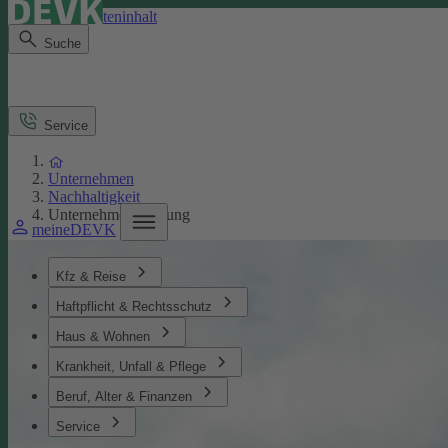
Direkt zum Seiteninhalt
Suche
Service
Unternehmen
Nachhaltigkeit
Unternehmensführung
meineDEVK
Kfz & Reise
Haftpflicht & Rechtsschutz
Haus & Wohnen
Krankheit, Unfall & Pflege
Beruf, Alter & Finanzen
Service