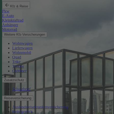
Kfz & Reise
Pkw
E-Auto
Kleinkraftrad
Anhänger
Motorrad
Weitere Kfz-Versicherungen
Wohnwagen
Lieferwagen
Wohnmobil
Quad
Trike
Traktor
Oldtimer
Zusatzschutz
Schutzbrief
Reiseversicherung
Auslandsreisekrankenversicherung
Reisegepäck