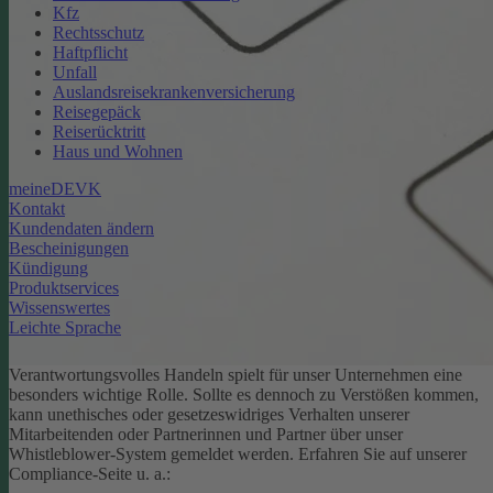
Kfz
Rechtsschutz
Haftpflicht
Unfall
Auslandsreisekrankenversicherung
Reisegepäck
Reiserücktritt
Haus und Wohnen
meineDEVK
Kontakt
Kundendaten ändern
Bescheinigungen
Kündigung
Produktservices
Wissenswertes
Leichte Sprache
Verantwortungsvolles Handeln spielt für unser Unternehmen eine
besonders wichtige Rolle. Sollte es dennoch zu Verstößen kommen,
kann unethisches oder gesetzeswidriges Verhalten unserer
Mitarbeitenden oder Partnerinnen und Partner über unser
Whistleblower-System gemeldet werden. Erfahren Sie auf unserer
Compliance-Seite u. a.: