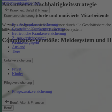
Aus unserer Nachhaltigkeitsstrategie
Immobilienfinanzierung
Krankheit, Unfall & Pflege
Nachhaltige Standorte und motivierte Mitarbeitende
Krankenversicherung
Private Krankenversicherung
Wir tragen Sorge, dass sich Compliance durch alle Geschäftsbereiche z
Gesetzliche Krankenversicherung
hilft uns unter anderem unser Hinweisgebersystem.
Betriebliche Krankenversicherung
Zusatzversicherungen
Compliance-Verstöße: Meldesystem und H
Krankentagegeld
Ausland
Tiere
Unfallversicherung
Privat
Kinder
Pflegeversicherung
Pflegezusatzversicherung
Beruf, Alter & Finanzen
Beruf