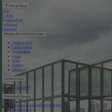
Kfz & Reise
Pkw
E-Auto
Kleinkraftrad
Anhänger
Motorrad
Weitere Kfz-Versicherungen
Wohnwagen
Lieferwagen
Wohnmobil
Quad
Trike
Traktor
Oldtimer
Zusatzschutz
Schutzbrief
Reiseversicherung
Auslandsreisekrankenversicherung
Reisegepäck