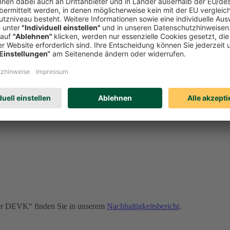
onders wichtige Rolle. Sollte es dennoch zu Verstößen kommen, kann u
erden. Erfahren Sie auf unserer Compliance-Seite u. a.:
der DEVK“ finden Sie in unserem
Nachhaltigkeitsbericht
.