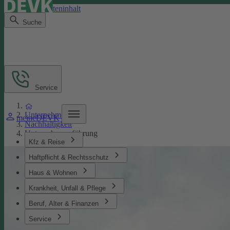
Direkt zum Seiteninhalt
Suche
Service
Unternehmen
meineDEVK
Nachhaltigkeit
Unternehmensführung
Kfz & Reise
Haftpflicht & Rechtsschutz
Haus & Wohnen
Krankheit, Unfall & Pflege
Beruf, Alter & Finanzen
Service