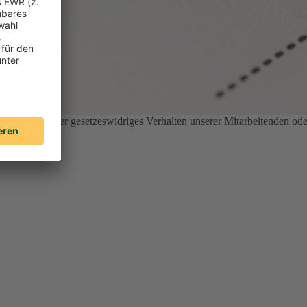
nethisches oder gesetzeswidriges Verhalten unserer Mitarbeitenden ode