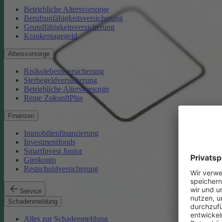
Betriebliche Altersvorsorge
Berufsunfähigkeitsversicherung
Grundfähigkeitsversicherung
Krankentagegeld
Altersvorsorge
Risikolebensversicherung
Sterbegeldversicherung
Betriebliche Altersvorsorge
Rente ZukunftPlus
Finanzen
Immobilienfinanzierung
Investmentfonds
SmartInvest Junior
Girokonto
Restschuldversicherung
Service
Schadenmeldung
Alles zur Schadenmeldung