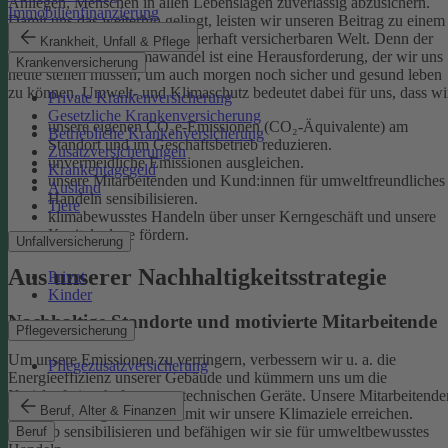
Anliegen, Menschen in allen Lebenslagen zuverlässig abzusichern.
Immobilienfinanzierung
Damit uns das weiterhin gelingt, leisten wir unseren Beitrag zu einem
gesunden Klima und einer dauerhaft versicherbaren Welt. Denn der
Krankheit, Unfall & Pflege
menschgemachte Klimawandel ist eine Herausforderung, der wir uns
Krankenversicherung
heute stellen müssen, um auch morgen noch sicher und gesund leben
zu können.
Umwelt- und Klimaschutz bedeutet dabei für uns, dass wi
Private Krankenversicherung
Gesetzliche Krankenversicherung
unsere eigenen CO₂e-Emissionen (CO₂-Äquivalente) am
Betriebliche Krankenversicherung
Standort und im Geschäftsbetrieb reduzieren.
Zusatzversicherungen
unvermeidliche Emissionen ausgleichen.
Krankentagegeld
unsere Mitarbeitenden und Kund:innen für umweltfreundliches
Ausland
Handeln sensibilisieren.
Tiere
klimabewusstes Handeln über unser Kerngeschäft und unsere
Kapitalanlage fördern.
Unfallversicherung
Aus unserer Nachhaltigkeitsstrategie
Privat
Kinder
Nachhaltige Standorte und motivierte Mitarbeitende
Pflegeversicherung
Um unsere Emissionen zu verringern, verbessern wir u. a. die
Pflegezusatzversicherung
Energieeffizienz unserer Gebäude und kümmern uns um die
Kreislaufwirtschaft unserer technischen Geräte.
Unsere Mitarbeitende
Beruf, Alter & Finanzen
sind ein wichtiger Hebel, damit wir unsere Klimaziele erreichen.
Deshalb sensibilisieren und befähigen wir sie für umweltbewusstes
Beruf