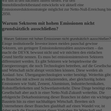
wir uns in den nächsten Jahren stellen. Für den
Immobiliendirektbestand entwickeln wir aktuell eine
Emissionsreduktionsstrategie möglichst zur Netto-Null-Erreichung bis
2050.
Warum Sektoren mit hohen Emissionen nicht
grundsätzlich ausschließen?
Warum Sektoren mit hohen Emissionen nicht grundsätzlich ausschließen?
Einige institutionelle Investor:innen meiden pauschal gewisse
Sektoren, um geringere Emissionskennzahlen auszuweisen – das
macht die DEVK bewusst nicht und wir möchten den einfachen
Grund hierfür nennen. Es muss bei emissionsintensiven Sektoren
differenziert werden. Es gibt Sektoren wie beispielsweise die
Energieerzeuger, die noch Technologien betreiben, auf die Gesellscha
und Wirtschaft nicht abrupt verzichten können. Diese werden als
Auslauf- bzw. Übergangstechnologien weiter benötigt.
Weiterhin gibt
es Branchen mit schwer zu reduzierenden, aber gleichzeitig hohen
Emissionen wie Stahl, Zement, Aluminium, Industriechemikalien,
Rohstofflieferketten und Schwerlastverkehr. Diese Dinge benötigt ein
Gesellschaft aber auch in einer Netto-Null-Zukunft weiterhin. Die
erfolgreiche Dekarbonisierung dieser Branchen ist daher ein wichtige
Baustein hin zu einer nachhaltigen Wirtschaft.
Bereiten sich
Unternehmen dieser Branchen glaubhaft auf einen Wandel vor, ist
daher auch die Finanzierung dieser Vorhaben für Wirtschaft und