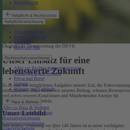
Reiserücktritt
Haftpflicht & Rechtsschutz
Haftpflichtversicherung
Privathaftpflicht
Dienst und Beruf
Tierhalter
Ökologische Verantwortung der DEVK
Haus und Bau
Unser Einsatz für eine
Rechtsschutzversicherung
Alles zur Rechtsschutzversicherung
lebenswerte Zukunft
Privat, Beruf und Verkehr
Privat und Beruf
Verkehr
Es ist eine der dringlichsten Aufgaben unserer Zeit, die Erderwärmun
Wohnen und Gebäude
einzudämmen. Dazu leisten wir unseren Beitrag, schonen Ressourcen
und geben unseren Kund:innen und Mitarbeitenden Anreize für
umweltbewusstes Handeln.
Haus & Wohnen
Alles zu Haus & Wohnen
Unser Leitbild
Wohngebäudeversicherung
Hausratversicherung
Elementarversicherung
Seit unserer Gründung vor über 140 Jahren ist es unser wichtigstes
Glasversicherung