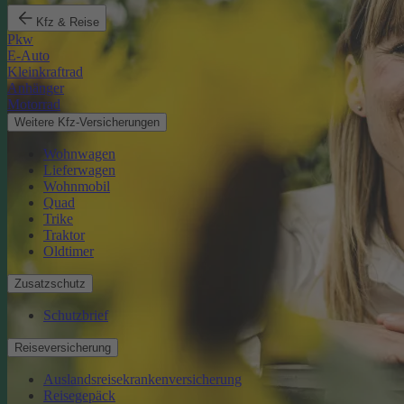
Kfz & Reise
Pkw
E-Auto
Kleinkraftrad
Anhänger
Motorrad
Weitere Kfz-Versicherungen
Wohnwagen
Lieferwagen
Wohnmobil
Quad
Trike
Traktor
Oldtimer
Zusatzschutz
Schutzbrief
Reiseversicherung
Auslandsreisekrankenversicherung
Reisegepäck