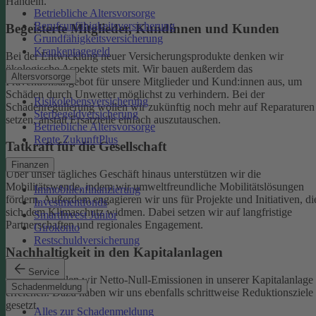
Handeln.
Betriebliche Altersvorsorge
Berufsunfähigkeitsversicherung
Begeisterte Mitglieder, Kundinnen und Kunden
Grundfähigkeitsversicherung
Krankentagegeld
Bei der Entwicklung neuer Versicherungsprodukte denken wir
ökologische Aspekte stets mit. Wir bauen außerdem das
Altersvorsorge
Präventionsangebot für unsere Mitglieder und Kund:innen aus, um
Schäden durch Unwetter möglichst zu verhindern.
Bei der
Risikolebensversicherung
Schadenregulierung wollen wir zukünftig noch mehr auf Reparaturen
Sterbegeldversicherung
setzen, anstatt Ersatzteile einfach auszutauschen.
Betriebliche Altersvorsorge
Rente ZukunftPlus
Tatkraft für die Gesellschaft
Finanzen
Über unser tägliches Geschäft hinaus unterstützen wir die
Mobilitätswende, indem wir umweltfreundliche Mobilitätslösungen
Immobilienfinanzierung
fördern. Außerdem engagieren wir uns für Projekte und Initiativen, di
Investmentfonds
sich dem Klimaschutz widmen. Dabei setzen wir auf langfristige
SmartInvest Junior
Partnerschaften und regionales Engagement.
Girokonto
Restschuldversicherung
Nachhaltigkeit in den Kapitalanlagen
Service
Bis 2050 wollen wir Netto-Null-Emissionen in unserer Kapitalanlage
Schadenmeldung
erreichen. Dazu haben wir uns ebenfalls schrittweise Reduktionsziele
gesetzt.
Alles zur Schadenmeldung