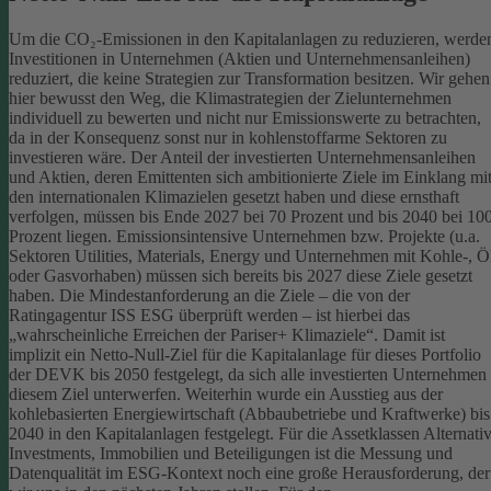
Um die CO₂-Emissionen in den Kapitalanlagen zu reduzieren, werde
Investitionen in Unternehmen (Aktien und Unternehmensanleihen)
reduziert, die keine Strategien zur Transformation besitzen. Wir gehen
hier bewusst den Weg, die Klimastrategien der Zielunternehmen
individuell zu bewerten und nicht nur Emissionswerte zu betrachten,
da in der Konsequenz sonst nur in kohlenstoffarme Sektoren zu
investieren wäre.
Der Anteil der investierten Unternehmensanleihen
und Aktien, deren Emittenten sich ambitionierte Ziele im Einklang mi
den internationalen Klimazielen gesetzt haben und diese ernsthaft
verfolgen, müssen bis Ende 2027 bei 70 Prozent und bis 2040 bei 10
Prozent liegen. Emissionsintensive Unternehmen bzw. Projekte (u.a.
Sektoren Utilities, Materials, Energy und Unternehmen mit Kohle-, Ö
oder Gasvorhaben) müssen sich bereits bis 2027 diese Ziele gesetzt
haben. Die Mindestanforderung an die Ziele – die von der
Ratingagentur ISS ESG überprüft werden – ist hierbei das
„wahrscheinliche Erreichen der Pariser+ Klimaziele“. Damit ist
implizit ein Netto-Null-Ziel für die Kapitalanlage für dieses Portfolio
der DEVK bis 2050 festgelegt, da sich alle investierten Unternehmen
diesem Ziel unterwerfen. Weiterhin wurde ein Ausstieg aus der
kohlebasierten Energiewirtschaft (Abbaubetriebe und Kraftwerke) bis
2040 in den Kapitalanlagen festgelegt.
Für die Assetklassen Alternati
Investments, Immobilien und Beteiligungen ist die Messung und
Datenqualität im ESG-Kontext noch eine große Herausforderung, der