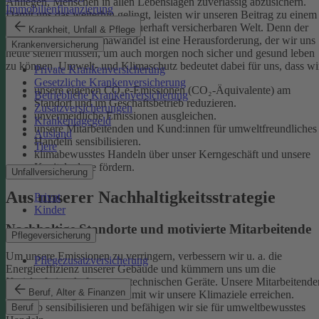
Anliegen, Menschen in allen Lebenslagen zuverlässig abzusichern.
Immobilienfinanzierung
Damit uns das weiterhin gelingt, leisten wir unseren Beitrag zu einem
gesunden Klima und einer dauerhaft versicherbaren Welt. Denn der
Krankheit, Unfall & Pflege
menschgemachte Klimawandel ist eine Herausforderung, der wir uns
Krankenversicherung
heute stellen müssen, um auch morgen noch sicher und gesund leben
zu können.
Umwelt- und Klimaschutz bedeutet dabei für uns, dass wi
Private Krankenversicherung
Gesetzliche Krankenversicherung
unsere eigenen CO₂e-Emissionen (CO₂-Äquivalente) am
Betriebliche Krankenversicherung
Standort und im Geschäftsbetrieb reduzieren.
Zusatzversicherungen
unvermeidliche Emissionen ausgleichen.
Krankentagegeld
unsere Mitarbeitenden und Kund:innen für umweltfreundliches
Ausland
Handeln sensibilisieren.
Tiere
klimabewusstes Handeln über unser Kerngeschäft und unsere
Kapitalanlage fördern.
Unfallversicherung
Aus unserer Nachhaltigkeitsstrategie
Privat
Kinder
Nachhaltige Standorte und motivierte Mitarbeitende
Pflegeversicherung
Um unsere Emissionen zu verringern, verbessern wir u. a. die
Pflegezusatzversicherung
Energieeffizienz unserer Gebäude und kümmern uns um die
Kreislaufwirtschaft unserer technischen Geräte.
Unsere Mitarbeitende
Beruf, Alter & Finanzen
sind ein wichtiger Hebel, damit wir unsere Klimaziele erreichen.
Deshalb sensibilisieren und befähigen wir sie für umweltbewusstes
Beruf