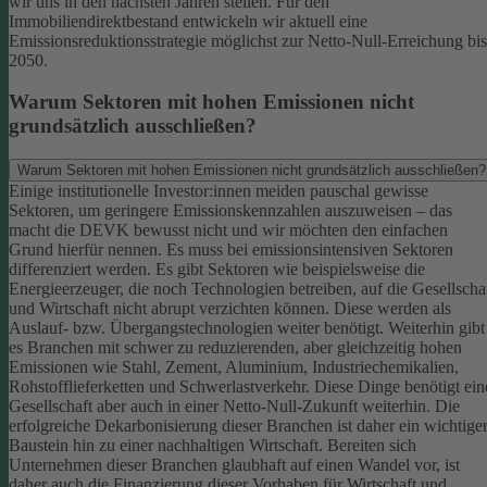
wir uns in den nächsten Jahren stellen. Für den
Immobiliendirektbestand entwickeln wir aktuell eine
Emissionsreduktionsstrategie möglichst zur Netto-Null-Erreichung bis
2050.
Warum Sektoren mit hohen Emissionen nicht
grundsätzlich ausschließen?
Warum Sektoren mit hohen Emissionen nicht grundsätzlich ausschließen?
Einige institutionelle Investor:innen meiden pauschal gewisse
Sektoren, um geringere Emissionskennzahlen auszuweisen – das
macht die DEVK bewusst nicht und wir möchten den einfachen
Grund hierfür nennen. Es muss bei emissionsintensiven Sektoren
differenziert werden. Es gibt Sektoren wie beispielsweise die
Energieerzeuger, die noch Technologien betreiben, auf die Gesellscha
und Wirtschaft nicht abrupt verzichten können. Diese werden als
Auslauf- bzw. Übergangstechnologien weiter benötigt.
Weiterhin gibt
es Branchen mit schwer zu reduzierenden, aber gleichzeitig hohen
Emissionen wie Stahl, Zement, Aluminium, Industriechemikalien,
Rohstofflieferketten und Schwerlastverkehr. Diese Dinge benötigt ein
Gesellschaft aber auch in einer Netto-Null-Zukunft weiterhin. Die
erfolgreiche Dekarbonisierung dieser Branchen ist daher ein wichtige
Baustein hin zu einer nachhaltigen Wirtschaft.
Bereiten sich
Unternehmen dieser Branchen glaubhaft auf einen Wandel vor, ist
daher auch die Finanzierung dieser Vorhaben für Wirtschaft und