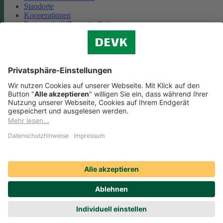
Standorte
Kooperationen
Partnerschaft Deutsche Bahn
Nachhaltigkeit
Cookie-Einstellungen
Datenschutz
Impressum
Streitbeilegung
Nutzungshinweise
EU-Transparenzverordnung
Compliance
Barrierefreiheit
Social Media Icons sowie Verlinkungen, die mit
gekennzeichnet
sind, führen auf externe Seiten. Die DEVK ist für die dortigen Inhalte
Nutzungsbedingungen und Datenschutzbestimmungen nicht
verantwortlich. Mehr dazu erfahren Sie unter
Datenschutz
.
© DEVK 2026