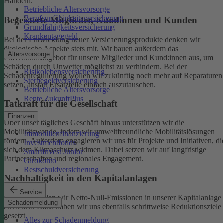
Handeln.
Betriebliche Altersvorsorge
Berufsunfähigkeitsversicherung
Begeisterte Mitglieder, Kundinnen und Kunden
Grundfähigkeitsversicherung
Krankentagegeld
Bei der Entwicklung neuer Versicherungsprodukte denken wir
ökologische Aspekte stets mit. Wir bauen außerdem das
Altersvorsorge
Präventionsangebot für unsere Mitglieder und Kund:innen aus, um
Schäden durch Unwetter möglichst zu verhindern.
Bei der
Risikolebensversicherung
Schadenregulierung wollen wir zukünftig noch mehr auf Reparaturen
Sterbegeldversicherung
setzen, anstatt Ersatzteile einfach auszutauschen.
Betriebliche Altersvorsorge
Rente ZukunftPlus
Tatkraft für die Gesellschaft
Finanzen
Über unser tägliches Geschäft hinaus unterstützen wir die
Mobilitätswende, indem wir umweltfreundliche Mobilitätslösungen
Immobilienfinanzierung
fördern. Außerdem engagieren wir uns für Projekte und Initiativen, di
Investmentfonds
sich dem Klimaschutz widmen. Dabei setzen wir auf langfristige
SmartInvest Junior
Partnerschaften und regionales Engagement.
Girokonto
Restschuldversicherung
Nachhaltigkeit in den Kapitalanlagen
Service
Bis 2050 wollen wir Netto-Null-Emissionen in unserer Kapitalanlage
Schadenmeldung
erreichen. Dazu haben wir uns ebenfalls schrittweise Reduktionsziele
gesetzt.
Alles zur Schadenmeldung