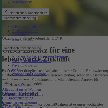
Reiserücktritt
Haftpflicht & Rechtsschutz
Haftpflichtversicherung
Privathaftpflicht
Dienst und Beruf
Tierhalter
Ökologische Verantwortung der DEVK
Haus und Bau
Unser Einsatz für eine
Rechtsschutzversicherung
Alles zur Rechtsschutzversicherung
lebenswerte Zukunft
Privat, Beruf und Verkehr
Privat und Beruf
Verkehr
Es ist eine der dringlichsten Aufgaben unserer Zeit, die Erderwärmun
Wohnen und Gebäude
einzudämmen. Dazu leisten wir unseren Beitrag, schonen Ressourcen
und geben unseren Kund:innen und Mitarbeitenden Anreize für
umweltbewusstes Handeln.
Haus & Wohnen
Alles zu Haus & Wohnen
Unser Leitbild
Wohngebäudeversicherung
Hausratversicherung
Elementarversicherung
Seit unserer Gründung vor über 140 Jahren ist es unser wichtigstes
Glasversicherung