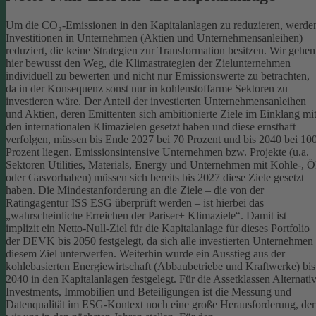
Um die CO₂-Emissionen in den Kapitalanlagen zu reduzieren, werde
Investitionen in Unternehmen (Aktien und Unternehmensanleihen)
reduziert, die keine Strategien zur Transformation besitzen. Wir gehen
hier bewusst den Weg, die Klimastrategien der Zielunternehmen
individuell zu bewerten und nicht nur Emissionswerte zu betrachten,
da in der Konsequenz sonst nur in kohlenstoffarme Sektoren zu
investieren wäre.
Der Anteil der investierten Unternehmensanleihen
und Aktien, deren Emittenten sich ambitionierte Ziele im Einklang mi
den internationalen Klimazielen gesetzt haben und diese ernsthaft
verfolgen, müssen bis Ende 2027 bei 70 Prozent und bis 2040 bei 10
Prozent liegen. Emissionsintensive Unternehmen bzw. Projekte (u.a.
Sektoren Utilities, Materials, Energy und Unternehmen mit Kohle-, Ö
oder Gasvorhaben) müssen sich bereits bis 2027 diese Ziele gesetzt
haben. Die Mindestanforderung an die Ziele – die von der
Ratingagentur ISS ESG überprüft werden – ist hierbei das
„wahrscheinliche Erreichen der Pariser+ Klimaziele“. Damit ist
implizit ein Netto-Null-Ziel für die Kapitalanlage für dieses Portfolio
der DEVK bis 2050 festgelegt, da sich alle investierten Unternehmen
diesem Ziel unterwerfen. Weiterhin wurde ein Ausstieg aus der
kohlebasierten Energiewirtschaft (Abbaubetriebe und Kraftwerke) bis
2040 in den Kapitalanlagen festgelegt.
Für die Assetklassen Alternati
Investments, Immobilien und Beteiligungen ist die Messung und
Datenqualität im ESG-Kontext noch eine große Herausforderung, der