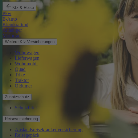
Kfz & Reise
Pkw
E-Auto
Kleinkraftrad
Anhänger
Motorrad
Weitere Kfz-Versicherungen
Wohnwagen
Lieferwagen
Wohnmobil
Quad
Trike
Traktor
Oldtimer
Zusatzschutz
Schutzbrief
Reiseversicherung
Auslandsreisekrankenversicherung
Reisegepäck