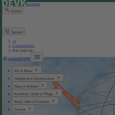
Direkt zum Seiteninhalt
Suche
Service
Unternehmen
Das sind wir
meineDEVK
Kfz & Reise
Haftpflicht & Rechtsschutz
Haus & Wohnen
Krankheit, Unfall & Pflege
Beruf, Alter & Finanzen
Service