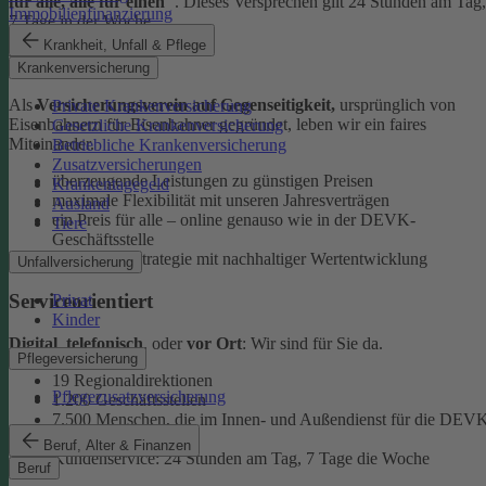
für alle, alle für einen"
. Dieses Versprechen gilt 24 Stunden am Tag,
Immobilienfinanzierung
7 Tage in der Woche.
Krankheit, Unfall & Pflege
Ehrlich
Krankenversicherung
Als
Versicherungsverein auf Gegenseitigkeit,
ursprünglich von
Private Krankenversicherung
Eisenbahnern für Eisenbahner gegründet, leben wir ein faires
Gesetzliche Krankenversicherung
Miteinander.
Betriebliche Krankenversicherung
Zusatzversicherungen
überzeugende Leistungen zu günstigen Preisen
Krankentagegeld
maximale Flexibilität mit unseren Jahresverträgen
Ausland
ein Preis für alle – online genauso wie in der DEVK-
Tiere
Geschäftsstelle
faire Anlagestrategie mit nachhaltiger Wertentwicklung
Unfallversicherung
Serviceorientiert
Privat
Kinder
Digital
,
telefonisch
, oder
vor Ort
: Wir sind für Sie da.
Pflegeversicherung
19 Regionaldirektionen
Pflegezusatzversicherung
1.200 Geschäftsstellen
7.500 Menschen, die im Innen- und Außendienst für die DEV
arbeiten
Beruf, Alter & Finanzen
Kundenservice: 24 Stunden am Tag, 7 Tage die Woche
Beruf