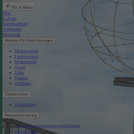
Kfz & Reise
Pkw
E-Auto
Kleinkraftrad
Anhänger
Motorrad
Weitere Kfz-Versicherungen
Wohnwagen
Lieferwagen
Wohnmobil
Quad
Trike
Traktor
Oldtimer
Zusatzschutz
Schutzbrief
Reiseversicherung
Auslandsreisekrankenversicherung
Reisegepäck