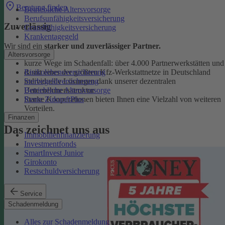
Beratung finden
Betriebliche Altersvorsorge
Berufsunfähigkeitsversicherung
Zuverlässig
Grundfähigkeitsversicherung
Krankentagegeld
Wir sind ein
starker und zuverlässiger Partner.
Altersvorsorge
kurze Wege im Schadenfall: über 4.000 Partnerwerkstätten und
Risikolebensversicherung
damit eines der größten Kfz-Werkstattnetze in Deutschland
Sterbegeldversicherung
individuelle Lösungen dank unserer dezentralen
Betriebliche Altersvorsorge
Unternehmensstruktur
Rente ZukunftPlus
Starke Kooperationen bieten Ihnen eine Vielzahl von weiteren
Vorteilen.
Finanzen
Das zeichnet uns aus
Immobilienfinanzierung
Investmentfonds
SmartInvest Junior
Girokonto
Restschuldversicherung
Service
Schadenmeldung
Alles zur Schadenmeldung