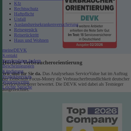
Kfz
Rechtsschutz
Haftpflicht
Unfall
Auslandsreisekrankenversicherung
Reisegepäck
Reiserücktritt
Haus und Wohnen
meineDEVK
Kontakt
Kundendaten ändern
Höchste Verbraucherorientierung
Bescheinigungen
Kündigung
Wir sind für Sie da.
Das Analysehaus ServiceValue hat im Auftrag
Produktservices
der Zeitschrift Focus-Money die Verbraucherfreundlichkeit deutscher
Wissenswertes
Serviceversicherer bewertet. Die DEVK wird dabei als Testsieger
Leichte Sprache
ausgezeichnet.