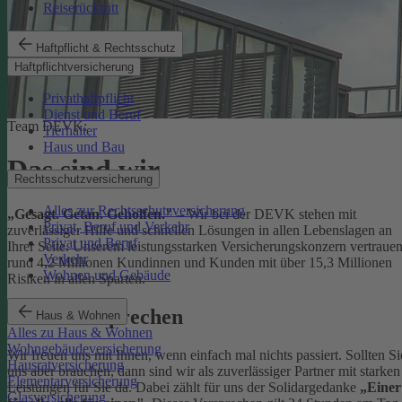
Reiserücktritt
Haftpflicht & Rechtsschutz
Haftpflichtversicherung
Privathaftpflicht
Dienst und Beruf
Team DEVK:
Tierhalter
Haus und Bau
Das sind wir
Rechtsschutzversicherung
Alles zur Rechtsschutzversicherung
„Gesagt. Getan. Geholfen."
– Wir bei der DEVK stehen mit
Privat, Beruf und Verkehr
zuverlässiger Hilfe und schnellen Lösungen in allen Lebenslagen an
Privat und Beruf
Ihrer Seite. Unserem leistungsstarken Versicherungskonzern vertraue
Verkehr
rund 4,2 Millionen Kundinnen und Kunden mit über 15,3 Millionen
Wohnen und Gebäude
Risiken in allen Sparten.
Unser Versprechen
Haus & Wohnen
Alles zu Haus & Wohnen
Wohngebäudeversicherung
Wir freuen uns mit Ihnen, wenn einfach mal nichts passiert. Sollten Si
Hausratversicherung
uns aber brauchen, dann sind wir als zuverlässiger Partner mit starken
Elementarversicherung
Leistungen für Sie da. Dabei zählt für uns der Solidargedanke
„Einer
Glasversicherung