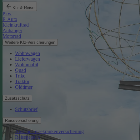
Kfz & Reise
Pkw
E-Auto
Kleinkraftrad
Anhänger
Motorrad
Weitere Kfz-Versicherungen
Wohnwagen
Lieferwagen
Wohnmobil
Quad
Trike
Traktor
Oldtimer
Zusatzschutz
Schutzbrief
Reiseversicherung
Auslandsreisekrankenversicherung
Reisegepäck