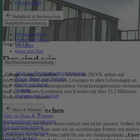
Reiserücktritt
Haftpflicht & Rechtsschutz
Haftpflichtversicherung
Privathaftpflicht
Dienst und Beruf
Team DEVK:
Tierhalter
Haus und Bau
Das sind wir
Rechtsschutzversicherung
Alles zur Rechtsschutzversicherung
„Gesagt. Getan. Geholfen."
– Wir bei der DEVK stehen mit
Privat, Beruf und Verkehr
zuverlässiger Hilfe und schnellen Lösungen in allen Lebenslagen an
Privat und Beruf
Ihrer Seite. Unserem leistungsstarken Versicherungskonzern vertraue
Verkehr
rund 4,2 Millionen Kundinnen und Kunden mit über 15,3 Millionen
Wohnen und Gebäude
Risiken in allen Sparten.
Unser Versprechen
Haus & Wohnen
Alles zu Haus & Wohnen
Wohngebäudeversicherung
Wir freuen uns mit Ihnen, wenn einfach mal nichts passiert. Sollten Si
Hausratversicherung
uns aber brauchen, dann sind wir als zuverlässiger Partner mit starken
Elementarversicherung
Leistungen für Sie da. Dabei zählt für uns der Solidargedanke
„Einer
Glasversicherung