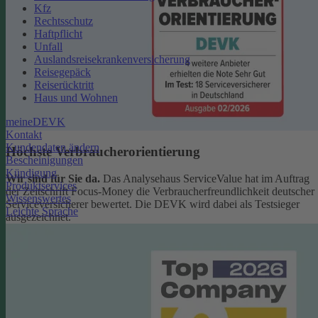
Kfz
Rechtsschutz
Haftpflicht
Unfall
Auslandsreisekrankenversicherung
Reisegepäck
Reiserücktritt
Haus und Wohnen
meineDEVK
Kontakt
Kundendaten ändern
Höchste Verbraucherorientierung
Bescheinigungen
Kündigung
Wir sind für Sie da.
Das Analysehaus ServiceValue hat im Auftrag
Produktservices
der Zeitschrift Focus-Money die Verbraucherfreundlichkeit deutscher
Wissenswertes
Serviceversicherer bewertet. Die DEVK wird dabei als Testsieger
Leichte Sprache
ausgezeichnet.