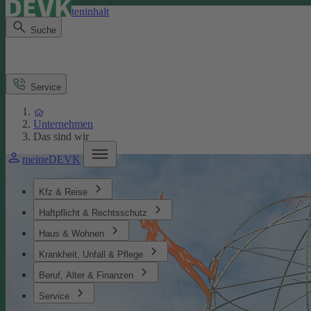
Direkt zum Seiteninhalt
Suche
Service
Unternehmen
Das sind wir
meineDEVK
Kfz & Reise
Haftpflicht & Rechtsschutz
Haus & Wohnen
Krankheit, Unfall & Pflege
Beruf, Alter & Finanzen
Service