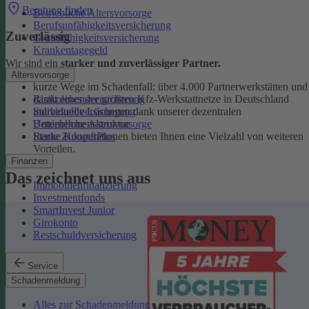
Beratung finden
Betriebliche Altersvorsorge
Berufsunfähigkeitsversicherung
Zuverlässig
Grundfähigkeitsversicherung
Krankentagegeld
Wir sind ein
starker und zuverlässiger Partner.
Altersvorsorge
kurze Wege im Schadenfall: über 4.000 Partnerwerkstätten und
Risikolebensversicherung
damit eines der größten Kfz-Werkstattnetze in Deutschland
Sterbegeldversicherung
individuelle Lösungen dank unserer dezentralen
Betriebliche Altersvorsorge
Unternehmensstruktur
Rente ZukunftPlus
Starke Kooperationen bieten Ihnen eine Vielzahl von weiteren
Vorteilen.
Finanzen
Das zeichnet uns aus
Immobilienfinanzierung
Investmentfonds
SmartInvest Junior
Girokonto
Restschuldversicherung
Service
Schadenmeldung
Alles zur Schadenmeldung