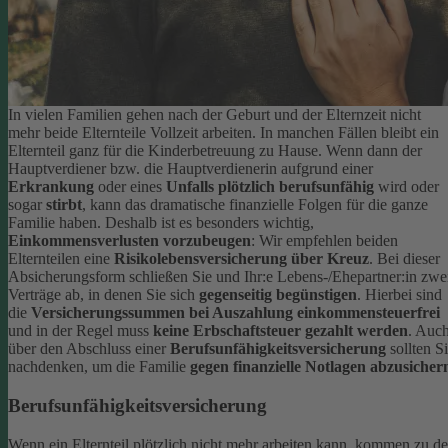
In vielen Familien gehen nach der Geburt und der Elternzeit nicht
mehr beide Elternteile Vollzeit arbeiten. In manchen Fällen bleibt ein
Elternteil ganz für die Kinderbetreuung zu Hause. Wenn dann der
Hauptverdiener bzw. die Hauptverdienerin aufgrund einer
Erkrankung
oder eines
Unfalls plötzlich berufsunfähig
wird oder
sogar
stirbt
, kann das dramatische finanzielle Folgen für die ganze
Familie haben.
Deshalb ist es besonders wichtig,
Einkommensverlusten vorzubeugen
: Wir empfehlen beiden
Elternteilen eine
Risikolebensversicherung über Kreuz
. Bei dieser
Absicherungsform schließen Sie und Ihr:e Lebens-/Ehepartner:in zwe
Verträge ab, in denen Sie sich
gegenseitig begünstigen
. Hierbei sind
die
Versicherungssummen bei Auszahlung einkommensteuerfrei
und in der Regel muss
keine Erbschaftsteuer gezahlt werden
.
Auc
über den Abschluss einer
Berufsunfähigkeitsversicherung
sollten S
nachdenken, um die Familie
gegen finanzielle Notlagen abzusicher
Berufsunfähigkeitsversicherung
Wenn ein Elternteil plötzlich nicht mehr arbeiten kann, kommen zu d