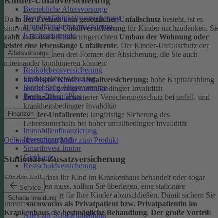
Kinder-Unfallversicherung
Betriebliche Altersvorsorge
Berufsunfähigkeitsversicherung
Da
in der Freizeit kein gesetzlicher Unfallschutz
besteht, ist es
Grundfähigkeitsversicherung
sinnvoll, über eine
Unfallversicherung
für Kinder nachzudenken. Si
Krankentagegeld
zahlt
z. B. den behindertengerechten
Umbau der Wohnung oder
leistet eine lebenslange Unfallrente
. Der Kinder-Unfallschutz der
Altersvorsorge
DEVK bietet Ihnen drei Formen der Absicherung, die Sie auch
miteinander kombinieren können:
Risikolebensversicherung
Sterbegeldversicherung
klassische Kinder-Unfallversicherung:
hohe Kapitalzahlung
Betriebliche Altersvorsorge
bereits bei geringer unfallbedingter Invalidität
Rente ZukunftPlus
Junior Plus:
erweiterter Versicherungsschutz bei unfall- und
krankheitsbedingter Invalidität
Finanzen
Kinder-Unfallrente:
langfristige Sicherung des
Lebensunterhalts bei hoher unfallbedingter Invalidität
Immobilienfinanzierung
Investmentfonds
Online berechnen
Mehr zum Produkt
SmartInvest Junior
Girokonto
Stationäre Zusatzversicherung
Restschuldversicherung
Für den Fall, dass Ihr Kind im Krankenhaus behandelt oder sogar
operiert werden muss, sollten Sie überlegen, eine stationäre
Service
Zusatzversicherung für Ihre Kinder abzuschließen. Damit sichern Sie
Schadenmeldung
Ihrem
Nachwuchs als Privatpatient bzw. Privatpatientin im
Krankenhaus
die
bestmögliche Behandlung
.
Der große Vorteil:
Alles zur Schadenmeldung