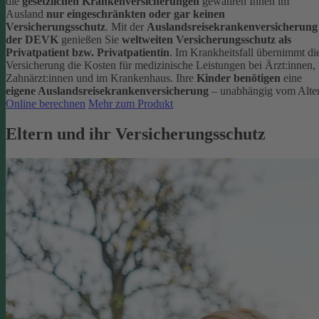
die
gesetzlichen Krankenversicherungen
gewähren Ihnen im
Ausland
nur eingeschränkten oder gar keinen
Versicherungsschutz
.
Mit der
Auslandsreisekrankenversicherung
der DEVK
genießen Sie
weltweiten Versicherungsschutz als
Privatpatient bzw. Privatpatientin
. Im Krankheitsfall übernimmt di
Versicherung die Kosten für medizinische Leistungen bei Ärzt:innen,
Zahnärzt:innen und im Krankenhaus.
Ihre
Kinder benötigen
eine
eigene Auslandsreisekrankenversicherung
– unabhängig vom Alter
Online berechnen
Mehr zum Produkt
Eltern und ihr Versicherungsschutz