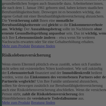
gesundheitlichen Sorgen auch finanzielle dazu. Arbeitnehmer:innen,
die nach dem 1. Januar 1961 geboren sind, haben keinen staatlichen
Berufsunfähigkeitsschutz. Deswegen ist es besonders wichtig, das
eigene Gehalt mit einer Berufsunfähigkeitsversicherung abzusichern.
Die
Versicherung zahlt
Ihnen eine
monatliche
Berufsunfähigkeitsrente
und
gleicht
so die
Einkommensverluste
aus
.
Wichtig:
Der
Auszahlungsbetrag
sollte im Nachhinein
ohne
erneute Gesundheitsprüfung anpassbar
sein. Das ist
wichtig, wen
sich Ihre
Lebensumstände ändern
– etwa wenn Sie weiteren
Nachwuchs erwarten oder Sie eine Gehaltserhöhung erhalten.
Mehr zum Produkt
Beratung finden
Risikolebensversicherung
Wenn einem Elternteil plötzlich etwas zustößt, sehen sich Familien
nicht selten mit existentiellen Nöten konfrontiert. Wie soll zukünftig
der
Lebensunterhalt
finanziert und der
Immobilienkredit
bedient
werden, wenn das
Einkommen des verstorbenen Partners oder de
Partnerin wegbricht
?
Um Ihre Familie umfassend abzusichern,
sollten Sie deswegen zusätzlich zur Berufsunfähigkeitsversicherung
auch eine Risikolebensversicherung abschließen.
Wenn die versichert
Person stirbt,
zahlt die Risikolebensversicherung
den
Hinterbliebenen die
vereinbarte Todesfallsumme
aus.
Mehr zum Produkt
Beratung finden