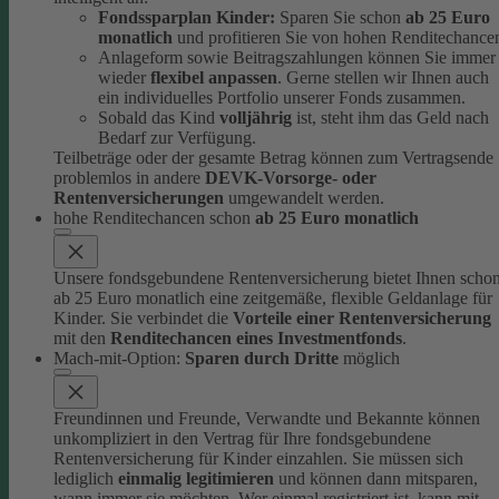
Fondssparplan Kinder:
Sparen Sie schon
ab 25 Euro
monatlich
und profitieren Sie von hohen Renditechance
Anlageform sowie Beitragszahlungen können Sie immer
wieder
flexibel anpassen
. Gerne stellen wir Ihnen auch
ein individuelles Portfolio unserer Fonds zusammen.
Sobald das Kind
volljährig
ist, steht ihm das Geld nach
Bedarf zur Verfügung.
Teilbeträge oder der gesamte Betrag können zum Vertragsende
problemlos in andere
DEVK-Vorsorge- oder
Rentenversicherungen
umgewandelt werden.
hohe Renditechancen schon
ab 25 Euro monatlich
Unsere fondsgebundene Rentenversicherung bietet Ihnen scho
ab 25 Euro monatlich eine zeitgemäße, flexible Geldanlage für
Kinder.
Sie verbindet die
Vorteile einer Rentenversicherung
mit den
Renditechancen eines Investmentfonds
.
Mach-mit-Option:
Sparen durch Dritte
möglich
Freundinnen und Freunde, Verwandte und Bekannte können
unkompliziert in den Vertrag für Ihre fondsgebundene
Rentenversicherung für Kinder einzahlen.
Sie müssen sich
lediglich
einmalig legitimieren
und können dann mitsparen,
wann immer sie möchten.
Wer einmal registriert ist, kann mit