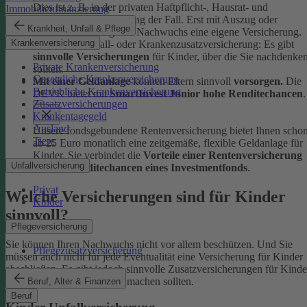
Dies ist z. B. in der privaten Haftpflicht-, Hausrat- und
Immobilienfinanzierung
Rechtsschutzversicherung der Fall. Erst mit Auszug oder
Krankheit, Unfall & Pflege
Berufsstart benötigt der Nachwuchs eine eigene Versicherung.
Krankenversicherung
Ob Kinder-Unfall- oder Krankenzusatzversicherung: Es gibt
sinnvolle Versicherungen
für Kinder, über die Sie nachdenke
Private Krankenversicherung
sollten.
Gesetzliche Krankenversicherung
Mit einer Geldanlage
können Eltern sinnvoll
vorsorgen.
Die
Betriebliche Krankenversicherung
DEVK bietet mit
SmartInvest Junior hohe Renditechancen
.
Zusatzversicherungen
Krankentagegeld
Ausland
Unsere fondsgebundene Rentenversicherung bietet Ihnen scho
Tiere
ab 25 Euro monatlich eine zeitgemäße, flexible Geldanlage für
Kinder. Sie verbindet die
Vorteile einer Rentenversicherung
Unfallversicherung
mit den
Renditechancen eines Investmentfonds
.
Privat
Welche Versicherungen sind für Kinder
Kinder
sinnvoll?
Pflegeversicherung
Sie können Ihren Nachwuchs nicht vor allem beschützen. Und Sie
Pflegezusatzversicherung
müssen auch nicht für jede Eventualität eine Versicherung für Kinder
abschließen. Es gibt jedoch sinnvolle Zusatzversicherungen für Kinde
über die Sie sich Gedanken machen sollten.
Beruf, Alter & Finanzen
Beruf