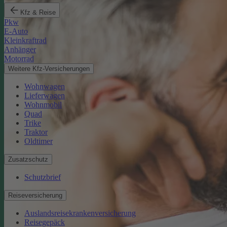
Kfz & Reise
Pkw
E-Auto
Kleinkraftrad
Anhänger
Motorrad
Weitere Kfz-Versicherungen
Wohnwagen
Lieferwagen
Wohnmobil
Quad
Trike
Traktor
Oldtimer
Zusatzschutz
Schutzbrief
Reiseversicherung
Auslandsreisekrankenversicherung
Reisegepäck