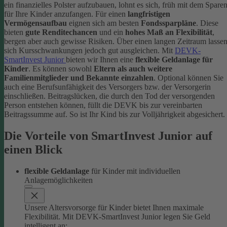
ein finanzielles Polster aufzubauen, lohnt es sich, früh mit dem Spare
für Ihre Kinder anzufangen. Für einen
langfristigen
Vermögensaufbau
eignen sich am besten
Fondssparpläne
. Diese
bieten
gute Renditechancen
und ein
hohes Maß an Flexibilität
,
bergen aber auch gewisse Risiken. Über einen langen Zeitraum lasse
sich Kursschwankungen jedoch gut ausgleichen.
Mit
DEVK-
SmartInvest Junior
bieten wir Ihnen eine
flexible Geldanlage für
Kinder
. Es können sowohl
Eltern als auch weitere
Familienmitglieder und Bekannte einzahlen
. Optional können Sie
auch eine Berufsunfähigkeit des Versorgers bzw. der Versorgerin
einschließen. Beitragslücken, die durch den Tod der versorgenden
Person entstehen können, füllt die DEVK bis zur vereinbarten
Beitragssumme auf. So ist Ihr Kind bis zur Volljährigkeit abgesichert.
Die Vorteile von SmartInvest Junior auf
einen Blick
flexible Geldanlage
für Kinder mit individuellen
Anlagemöglichkeiten
Unsere Altersvorsorge für Kinder bietet Ihnen maximale
Flexibilität. Mit DEVK-SmartInvest Junior legen Sie Geld
intelligent an: