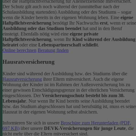
über die Haftpflichtversicherung für Alleinerziehende mitversichert.
Der Schutz gilt auch noch während der (unmittelbar nach der
Schulausbildung startenden) Ausbildung oder des Studiums – sogar
wenn die Kinder bereits in der eigenen Wohnung leben.
Eine
eigene
Haftpflichtversicherung
benötigt Ihr Nachwuchs
erst
, wenn er sein
Ausbildung oder das Studium beendet
hat und in den Beruf
einsteigt. Ebenfalls nötig wird eine
eigene private
Haftpflichtversicherung
, wenn Ihr
Kind während der Ausbildung
heiratet
oder eine
Lebenspartnerschaft schließt
.
Online berechnen
Beratung finden
Hausratversicherung
Kinder sind während der Ausbildung bzw. des Studiums über die
Hausratversicherung
ihrer Eltern mitversichert. Auch die eigene
Wohnung der Kinder ist im Rahmen der Außenversicherung bis zu
einer gewissen Entschädigungsgrenze in der elterlichen Versicherung
eingeschlossen.
Der
Versicherungsschutz besteht bis zum 30.
Lebensjahr
. Nur wenn Ihr Kind bereits seine Ausbildung beendet
bzw. das Studium abgeschlossen hat und berufstätig ist, muss es seine
Hausrat in der eigenen Wohnung selbst absichern.
Informieren Sie sich in unsere
Broschüre zum Herunterladen (PDF,
697 KB)
über unsere
DEVK-Versicherungen für junge Leute
, die
nicht mehr über die Eltern mitversichert sind.