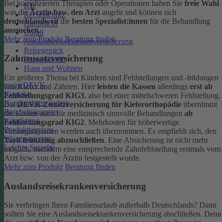
Bei komplizierten Therapien oder Operationen haben Sie
freie Wahl
Kfz
was die
Ärztin bzw. den Arzt
angeht und können sich
Rechtsschutz
deutschlandweit
die
besten Spezialist:innen
für die Behandlung
Haftpflicht
aussuchen
.
Unfall
Mehr zum Produkt
Beratung finden
Auslandsreisekrankenversicherung
Reisegepäck
Zahnzusatzversicherung
Reiserücktritt
Haus und Wohnen
Ein größeres Thema bei Kindern sind Fehlstellungen und -bildungen
meineDEVK
von Kiefer und Zähnen. Hier
leisten die Kassen
allerdings
erst ab
Kontakt
Fehlstellungsgrad KIG3
, also bei einer mittelschweren Fehlstellung.
Kundendaten ändern
Die
DEVK-Zusatzversicherung für Kieferorthopädie
übernimmt
Bescheinigungen
die Kosten auch für medizinisch sinnvolle Behandlungen
ab
Kündigung
Fehlstellungsgrad KIG2
. Mehrkosten für höherwertige
Produktservices
Versorgungsarten werden auch übernommen.
Es empfiehlt sich, den
Wissenswertes
Tarif frühzeitig abzuschließen
. Eine Absicherung ist nicht mehr
Leichte Sprache
möglich, nachdem eine entsprechende Zahnfehlstellung erstmals vom
Arzt bzw. von der Ärztin festgestellt wurde.
Mehr zum Produkt
Beratung finden
Auslandsreisekrankenversicherung
Sie verbringen Ihren Familienurlaub außerhalb Deutschlands? Dann
sollten Sie eine Auslandsreisekrankenversicherung abschließen. Denn