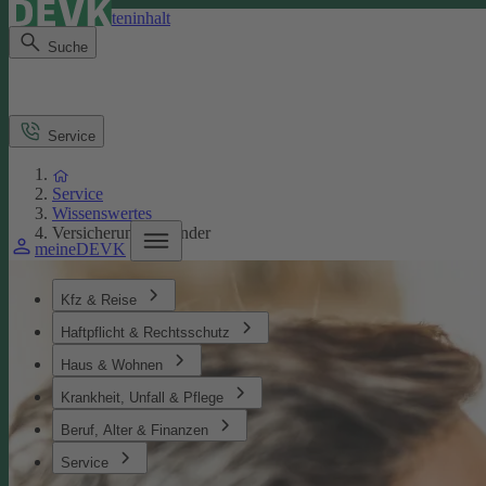
Direkt zum Seiteninhalt
Suche
Service
Service
Wissenswertes
Versicherungen Kinder
meineDEVK
Kfz & Reise
Haftpflicht & Rechtsschutz
Haus & Wohnen
Krankheit, Unfall & Pflege
Beruf, Alter & Finanzen
Service