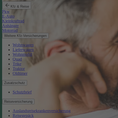
Kfz & Reise
Pkw
E-Auto
Kleinkraftrad
Anhänger
Motorrad
Weitere Kfz-Versicherungen
Wohnwagen
Lieferwagen
Wohnmobil
Quad
Trike
Traktor
Oldtimer
Zusatzschutz
Schutzbrief
Reiseversicherung
Auslandsreisekrankenversicherung
Reisegepäck