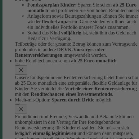
Fondssparplan Kinder:
Sparen Sie schon
ab 25 Euro
monatlich
und profitieren Sie von hohen Renditechance
Anlageform sowie Beitragszahlungen können Sie immer
wieder
flexibel anpassen
. Gerne stellen wir Ihnen auch
ein individuelles Portfolio unserer Fonds zusammen.
Sobald das Kind
volljährig
ist, steht ihm das Geld nach
Bedarf zur Verfügung.
Teilbeträge oder der gesamte Betrag können zum Vertragsende
problemlos in andere
DEVK-Vorsorge- oder
Rentenversicherungen
umgewandelt werden.
hohe Renditechancen schon
ab 25 Euro monatlich
Unsere fondsgebundene Rentenversicherung bietet Ihnen scho
ab 25 Euro monatlich eine zeitgemäße, flexible Geldanlage für
Kinder.
Sie verbindet die
Vorteile einer Rentenversicherung
mit den
Renditechancen eines Investmentfonds
.
Mach-mit-Option:
Sparen durch Dritte
möglich
Freundinnen und Freunde, Verwandte und Bekannte können
unkompliziert in den Vertrag für Ihre fondsgebundene
Rentenversicherung für Kinder einzahlen.
Sie müssen sich
lediglich
einmalig legitimieren
und können dann mitsparen,
wann immer sie möchten.
Wer einmal registriert ist, kann mit