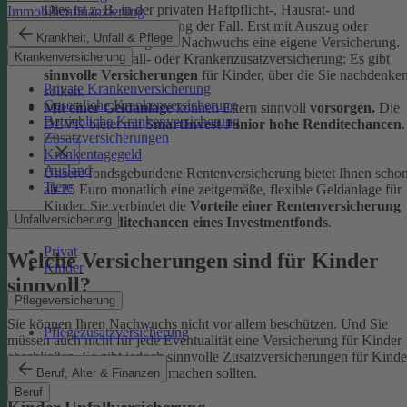
Dies ist z. B. in der privaten Haftpflicht-, Hausrat- und
Immobilienfinanzierung
Rechtsschutzversicherung der Fall. Erst mit Auszug oder
Krankheit, Unfall & Pflege
Berufsstart benötigt der Nachwuchs eine eigene Versicherung.
Krankenversicherung
Ob Kinder-Unfall- oder Krankenzusatzversicherung: Es gibt
sinnvolle Versicherungen
für Kinder, über die Sie nachdenke
Private Krankenversicherung
sollten.
Gesetzliche Krankenversicherung
Mit einer Geldanlage
können Eltern sinnvoll
vorsorgen.
Die
Betriebliche Krankenversicherung
DEVK bietet mit
SmartInvest Junior hohe Renditechancen
.
Zusatzversicherungen
Krankentagegeld
Ausland
Unsere fondsgebundene Rentenversicherung bietet Ihnen scho
Tiere
ab 25 Euro monatlich eine zeitgemäße, flexible Geldanlage für
Kinder. Sie verbindet die
Vorteile einer Rentenversicherung
Unfallversicherung
mit den
Renditechancen eines Investmentfonds
.
Privat
Welche Versicherungen sind für Kinder
Kinder
sinnvoll?
Pflegeversicherung
Sie können Ihren Nachwuchs nicht vor allem beschützen. Und Sie
Pflegezusatzversicherung
müssen auch nicht für jede Eventualität eine Versicherung für Kinder
abschließen. Es gibt jedoch sinnvolle Zusatzversicherungen für Kinde
über die Sie sich Gedanken machen sollten.
Beruf, Alter & Finanzen
Beruf