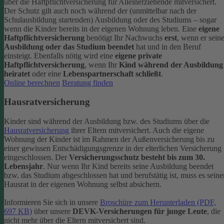
über die Haftpflichtversicherung für Alleinerziehende mitversichert.
Der Schutz gilt auch noch während der (unmittelbar nach der
Schulausbildung startenden) Ausbildung oder des Studiums – sogar
wenn die Kinder bereits in der eigenen Wohnung leben.
Eine
eigene
Haftpflichtversicherung
benötigt Ihr Nachwuchs
erst
, wenn er sein
Ausbildung oder das Studium beendet
hat und in den Beruf
einsteigt. Ebenfalls nötig wird eine
eigene private
Haftpflichtversicherung
, wenn Ihr
Kind während der Ausbildung
heiratet
oder eine
Lebenspartnerschaft schließt
.
Online berechnen
Beratung finden
Hausratversicherung
Kinder sind während der Ausbildung bzw. des Studiums über die
Hausratversicherung
ihrer Eltern mitversichert. Auch die eigene
Wohnung der Kinder ist im Rahmen der Außenversicherung bis zu
einer gewissen Entschädigungsgrenze in der elterlichen Versicherung
eingeschlossen.
Der
Versicherungsschutz besteht bis zum 30.
Lebensjahr
. Nur wenn Ihr Kind bereits seine Ausbildung beendet
bzw. das Studium abgeschlossen hat und berufstätig ist, muss es seine
Hausrat in der eigenen Wohnung selbst absichern.
Informieren Sie sich in unsere
Broschüre zum Herunterladen (PDF,
697 KB)
über unsere
DEVK-Versicherungen für junge Leute
, die
nicht mehr über die Eltern mitversichert sind.