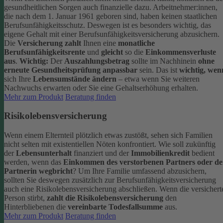
gesundheitlichen Sorgen auch finanzielle dazu. Arbeitnehmer:innen,
die nach dem 1. Januar 1961 geboren sind, haben keinen staatlichen
Berufsunfähigkeitsschutz. Deswegen ist es besonders wichtig, das
eigene Gehalt mit einer Berufsunfähigkeitsversicherung abzusichern.
Die
Versicherung zahlt
Ihnen eine
monatliche
Berufsunfähigkeitsrente
und
gleicht
so die
Einkommensverluste
aus
.
Wichtig:
Der
Auszahlungsbetrag
sollte im Nachhinein
ohne
erneute Gesundheitsprüfung anpassbar
sein. Das ist
wichtig, wen
sich Ihre
Lebensumstände ändern
– etwa wenn Sie weiteren
Nachwuchs erwarten oder Sie eine Gehaltserhöhung erhalten.
Mehr zum Produkt
Beratung finden
Risikolebensversicherung
Wenn einem Elternteil plötzlich etwas zustößt, sehen sich Familien
nicht selten mit existentiellen Nöten konfrontiert. Wie soll zukünftig
der
Lebensunterhalt
finanziert und der
Immobilienkredit
bedient
werden, wenn das
Einkommen des verstorbenen Partners oder de
Partnerin wegbricht
?
Um Ihre Familie umfassend abzusichern,
sollten Sie deswegen zusätzlich zur Berufsunfähigkeitsversicherung
auch eine Risikolebensversicherung abschließen.
Wenn die versichert
Person stirbt,
zahlt die Risikolebensversicherung
den
Hinterbliebenen die
vereinbarte Todesfallsumme
aus.
Mehr zum Produkt
Beratung finden