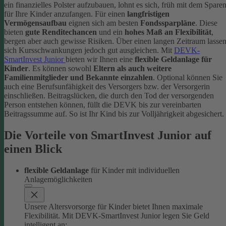
ein finanzielles Polster aufzubauen, lohnt es sich, früh mit dem Spare
für Ihre Kinder anzufangen. Für einen
langfristigen
Vermögensaufbau
eignen sich am besten
Fondssparpläne
. Diese
bieten
gute Renditechancen
und ein
hohes Maß an Flexibilität
,
bergen aber auch gewisse Risiken. Über einen langen Zeitraum lasse
sich Kursschwankungen jedoch gut ausgleichen.
Mit
DEVK-
SmartInvest Junior
bieten wir Ihnen eine
flexible Geldanlage für
Kinder
. Es können sowohl
Eltern als auch weitere
Familienmitglieder und Bekannte einzahlen
. Optional können Sie
auch eine Berufsunfähigkeit des Versorgers bzw. der Versorgerin
einschließen. Beitragslücken, die durch den Tod der versorgenden
Person entstehen können, füllt die DEVK bis zur vereinbarten
Beitragssumme auf. So ist Ihr Kind bis zur Volljährigkeit abgesichert.
Die Vorteile von SmartInvest Junior auf
einen Blick
flexible Geldanlage
für Kinder mit individuellen
Anlagemöglichkeiten
Unsere Altersvorsorge für Kinder bietet Ihnen maximale
Flexibilität. Mit DEVK-SmartInvest Junior legen Sie Geld
intelligent an: