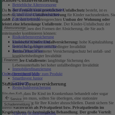
Kinder-Unfallversicherung
Betriebliche Altersvorsorge
Berufsunfähigkeitsversicherung
Da
in der Freizeit kein gesetzlicher Unfallschutz
besteht, ist es
Grundfähigkeitsversicherung
sinnvoll, über eine
Unfallversicherung
für Kinder nachzudenken. Si
Krankentagegeld
zahlt
z. B. den behindertengerechten
Umbau der Wohnung oder
leistet eine lebenslange Unfallrente
. Der Kinder-Unfallschutz der
Altersvorsorge
DEVK bietet Ihnen drei Formen der Absicherung, die Sie auch
miteinander kombinieren können:
Risikolebensversicherung
Sterbegeldversicherung
klassische Kinder-Unfallversicherung:
hohe Kapitalzahlung
Betriebliche Altersvorsorge
bereits bei geringer unfallbedingter Invalidität
Rente ZukunftPlus
Junior Plus:
erweiterter Versicherungsschutz bei unfall- und
krankheitsbedingter Invalidität
Finanzen
Kinder-Unfallrente:
langfristige Sicherung des
Lebensunterhalts bei hoher unfallbedingter Invalidität
Immobilienfinanzierung
Investmentfonds
Online berechnen
Mehr zum Produkt
SmartInvest Junior
Girokonto
Stationäre Zusatzversicherung
Restschuldversicherung
Für den Fall, dass Ihr Kind im Krankenhaus behandelt oder sogar
operiert werden muss, sollten Sie überlegen, eine stationäre
Service
Zusatzversicherung für Ihre Kinder abzuschließen. Damit sichern Sie
Schadenmeldung
Ihrem
Nachwuchs als Privatpatient bzw. Privatpatientin im
Krankenhaus
die
bestmögliche Behandlung
.
Der große Vorteil:
Alles zur Schadenmeldung