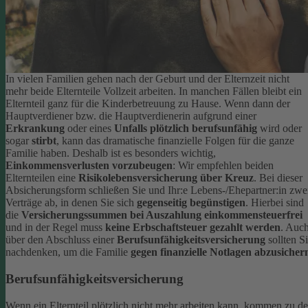
In vielen Familien gehen nach der Geburt und der Elternzeit nicht
mehr beide Elternteile Vollzeit arbeiten. In manchen Fällen bleibt ein
Elternteil ganz für die Kinderbetreuung zu Hause. Wenn dann der
Hauptverdiener bzw. die Hauptverdienerin aufgrund einer
Erkrankung
oder eines
Unfalls plötzlich berufsunfähig
wird oder
sogar
stirbt
, kann das dramatische finanzielle Folgen für die ganze
Familie haben.
Deshalb ist es besonders wichtig,
Einkommensverlusten vorzubeugen
: Wir empfehlen beiden
Elternteilen eine
Risikolebensversicherung über Kreuz
. Bei dieser
Absicherungsform schließen Sie und Ihr:e Lebens-/Ehepartner:in zwe
Verträge ab, in denen Sie sich
gegenseitig begünstigen
. Hierbei sind
die
Versicherungssummen bei Auszahlung einkommensteuerfrei
und in der Regel muss
keine Erbschaftsteuer gezahlt werden
.
Auc
über den Abschluss einer
Berufsunfähigkeitsversicherung
sollten S
nachdenken, um die Familie
gegen finanzielle Notlagen abzusicher
Berufsunfähigkeitsversicherung
Wenn ein Elternteil plötzlich nicht mehr arbeiten kann, kommen zu d