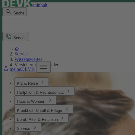
Direkt zum Seiteninhalt
Suche
Service
Service
Wissenswertes
Versicherungen Kinder
meineDEVK
Kfz & Reise
Haftpflicht & Rechtsschutz
Haus & Wohnen
Krankheit, Unfall & Pflege
Beruf, Alter & Finanzen
Service