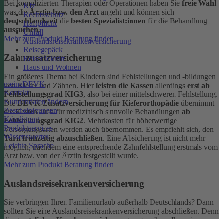
Bei komplizierten Therapien oder Operationen haben Sie
freie Wahl
Kfz
was die
Ärztin bzw. den Arzt
angeht und können sich
Rechtsschutz
deutschlandweit
die
besten Spezialist:innen
für die Behandlung
Haftpflicht
aussuchen
.
Unfall
Mehr zum Produkt
Beratung finden
Auslandsreisekrankenversicherung
Reisegepäck
Zahnzusatzversicherung
Reiserücktritt
Haus und Wohnen
Ein größeres Thema bei Kindern sind Fehlstellungen und -bildungen
meineDEVK
von Kiefer und Zähnen. Hier
leisten die Kassen
allerdings
erst ab
Kontakt
Fehlstellungsgrad KIG3
, also bei einer mittelschweren Fehlstellung.
Kundendaten ändern
Die
DEVK-Zusatzversicherung für Kieferorthopädie
übernimmt
Bescheinigungen
die Kosten auch für medizinisch sinnvolle Behandlungen
ab
Kündigung
Fehlstellungsgrad KIG2
. Mehrkosten für höherwertige
Produktservices
Versorgungsarten werden auch übernommen.
Es empfiehlt sich, den
Wissenswertes
Tarif frühzeitig abzuschließen
. Eine Absicherung ist nicht mehr
Leichte Sprache
möglich, nachdem eine entsprechende Zahnfehlstellung erstmals vom
Arzt bzw. von der Ärztin festgestellt wurde.
Mehr zum Produkt
Beratung finden
Auslandsreisekrankenversicherung
Sie verbringen Ihren Familienurlaub außerhalb Deutschlands? Dann
sollten Sie eine Auslandsreisekrankenversicherung abschließen. Denn