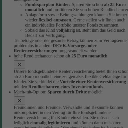
Fondssparplan Kinder:
Sparen Sie schon
ab 25 Euro
monatlich
und profitieren Sie von hohen Renditechance
Anlageform sowie Beitragszahlungen können Sie immer
wieder
flexibel anpassen
. Gerne stellen wir Ihnen auch
ein individuelles Portfolio unserer Fonds zusammen.
Sobald das Kind
volljährig
ist, steht ihm das Geld nach
Bedarf zur Verfügung.
Teilbeträge oder der gesamte Betrag können zum Vertragsende
problemlos in andere
DEVK-Vorsorge- oder
Rentenversicherungen
umgewandelt werden.
hohe Renditechancen schon
ab 25 Euro monatlich
Unsere fondsgebundene Rentenversicherung bietet Ihnen scho
ab 25 Euro monatlich eine zeitgemäße, flexible Geldanlage für
Kinder.
Sie verbindet die
Vorteile einer Rentenversicherung
mit den
Renditechancen eines Investmentfonds
.
Mach-mit-Option:
Sparen durch Dritte
möglich
Freundinnen und Freunde, Verwandte und Bekannte können
unkompliziert in den Vertrag für Ihre fondsgebundene
Rentenversicherung für Kinder einzahlen.
Sie müssen sich
lediglich
einmalig legitimieren
und können dann mitsparen,
wann immer sie möchten.
Wer einmal registriert ist, kann mit