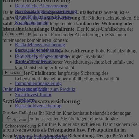
Kinder-Unfallversicherung
Betriebliche Altersvorsorge
Berufsunfähigkeitsversicherung
Da
in der Freizeit kein gesetzlicher Unfallschutz
besteht, ist es
Grundfähigkeitsversicherung
sinnvoll, über eine
Unfallversicherung
für Kinder nachzudenken. Si
Krankentagegeld
zahlt
z. B. den behindertengerechten
Umbau der Wohnung oder
leistet eine lebenslange Unfallrente
. Der Kinder-Unfallschutz der
Altersvorsorge
DEVK bietet Ihnen drei Formen der Absicherung, die Sie auch
miteinander kombinieren können:
Risikolebensversicherung
Sterbegeldversicherung
klassische Kinder-Unfallversicherung:
hohe Kapitalzahlung
Betriebliche Altersvorsorge
bereits bei geringer unfallbedingter Invalidität
Rente ZukunftPlus
Junior Plus:
erweiterter Versicherungsschutz bei unfall- und
krankheitsbedingter Invalidität
Finanzen
Kinder-Unfallrente:
langfristige Sicherung des
Lebensunterhalts bei hoher unfallbedingter Invalidität
Immobilienfinanzierung
Investmentfonds
Online berechnen
Mehr zum Produkt
SmartInvest Junior
Girokonto
Stationäre Zusatzversicherung
Restschuldversicherung
Für den Fall, dass Ihr Kind im Krankenhaus behandelt oder sogar
operiert werden muss, sollten Sie überlegen, eine stationäre
Service
Zusatzversicherung für Ihre Kinder abzuschließen. Damit sichern Sie
Schadenmeldung
Ihrem
Nachwuchs als Privatpatient bzw. Privatpatientin im
Krankenhaus
die
bestmögliche Behandlung
.
Der große Vorteil:
Alles zur Schadenmeldung