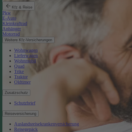
Kfz & Reise
Pkw
E-Auto
Kleinkraftrad
Anhänger
Motorrad
Weitere Kfz-Versicherungen
Wohnwagen
Lieferwagen
Wohnmobil
Quad
Trike
Traktor
Oldtimer
Zusatzschutz
Schutzbrief
Reiseversicherung
Auslandsreisekrankenversicherung
Reisegepäck