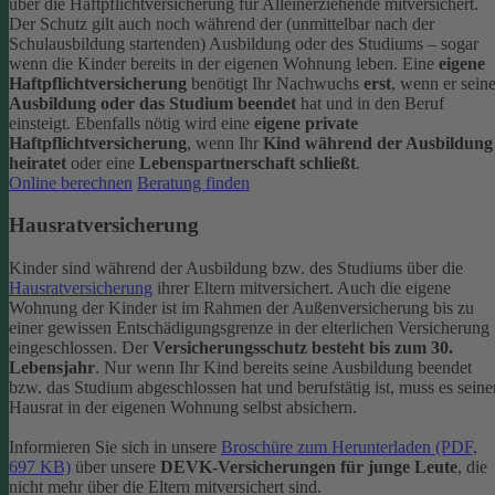
über die Haftpflichtversicherung für Alleinerziehende mitversichert.
Der Schutz gilt auch noch während der (unmittelbar nach der
Schulausbildung startenden) Ausbildung oder des Studiums – sogar
wenn die Kinder bereits in der eigenen Wohnung leben.
Eine
eigene
Haftpflichtversicherung
benötigt Ihr Nachwuchs
erst
, wenn er sein
Ausbildung oder das Studium beendet
hat und in den Beruf
einsteigt. Ebenfalls nötig wird eine
eigene private
Haftpflichtversicherung
, wenn Ihr
Kind während der Ausbildung
heiratet
oder eine
Lebenspartnerschaft schließt
.
Online berechnen
Beratung finden
Hausratversicherung
Kinder sind während der Ausbildung bzw. des Studiums über die
Hausratversicherung
ihrer Eltern mitversichert. Auch die eigene
Wohnung der Kinder ist im Rahmen der Außenversicherung bis zu
einer gewissen Entschädigungsgrenze in der elterlichen Versicherung
eingeschlossen.
Der
Versicherungsschutz besteht bis zum 30.
Lebensjahr
. Nur wenn Ihr Kind bereits seine Ausbildung beendet
bzw. das Studium abgeschlossen hat und berufstätig ist, muss es seine
Hausrat in der eigenen Wohnung selbst absichern.
Informieren Sie sich in unsere
Broschüre zum Herunterladen (PDF,
697 KB)
über unsere
DEVK-Versicherungen für junge Leute
, die
nicht mehr über die Eltern mitversichert sind.