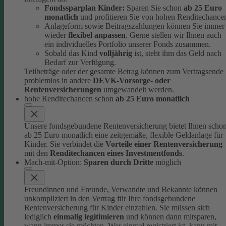
Fondssparplan Kinder:
Sparen Sie schon
ab 25 Euro
monatlich
und profitieren Sie von hohen Renditechance
Anlageform sowie Beitragszahlungen können Sie immer
wieder
flexibel anpassen
. Gerne stellen wir Ihnen auch
ein individuelles Portfolio unserer Fonds zusammen.
Sobald das Kind
volljährig
ist, steht ihm das Geld nach
Bedarf zur Verfügung.
Teilbeträge oder der gesamte Betrag können zum Vertragsende
problemlos in andere
DEVK-Vorsorge- oder
Rentenversicherungen
umgewandelt werden.
hohe Renditechancen schon
ab 25 Euro monatlich
Unsere fondsgebundene Rentenversicherung bietet Ihnen scho
ab 25 Euro monatlich eine zeitgemäße, flexible Geldanlage für
Kinder.
Sie verbindet die
Vorteile einer Rentenversicherung
mit den
Renditechancen eines Investmentfonds
.
Mach-mit-Option:
Sparen durch Dritte
möglich
Freundinnen und Freunde, Verwandte und Bekannte können
unkompliziert in den Vertrag für Ihre fondsgebundene
Rentenversicherung für Kinder einzahlen.
Sie müssen sich
lediglich
einmalig legitimieren
und können dann mitsparen,
wann immer sie möchten.
Wer einmal registriert ist, kann mit