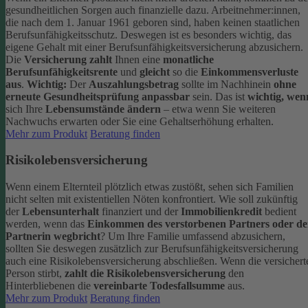
gesundheitlichen Sorgen auch finanzielle dazu. Arbeitnehmer:innen,
die nach dem 1. Januar 1961 geboren sind, haben keinen staatlichen
Berufsunfähigkeitsschutz. Deswegen ist es besonders wichtig, das
eigene Gehalt mit einer Berufsunfähigkeitsversicherung abzusichern.
Die
Versicherung zahlt
Ihnen eine
monatliche
Berufsunfähigkeitsrente
und
gleicht
so die
Einkommensverluste
aus
.
Wichtig:
Der
Auszahlungsbetrag
sollte im Nachhinein
ohne
erneute Gesundheitsprüfung anpassbar
sein. Das ist
wichtig, wen
sich Ihre
Lebensumstände ändern
– etwa wenn Sie weiteren
Nachwuchs erwarten oder Sie eine Gehaltserhöhung erhalten.
Mehr zum Produkt
Beratung finden
Risikolebensversicherung
Wenn einem Elternteil plötzlich etwas zustößt, sehen sich Familien
nicht selten mit existentiellen Nöten konfrontiert. Wie soll zukünftig
der
Lebensunterhalt
finanziert und der
Immobilienkredit
bedient
werden, wenn das
Einkommen des verstorbenen Partners oder de
Partnerin wegbricht
?
Um Ihre Familie umfassend abzusichern,
sollten Sie deswegen zusätzlich zur Berufsunfähigkeitsversicherung
auch eine Risikolebensversicherung abschließen.
Wenn die versichert
Person stirbt,
zahlt die Risikolebensversicherung
den
Hinterbliebenen die
vereinbarte Todesfallsumme
aus.
Mehr zum Produkt
Beratung finden