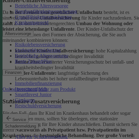
Kinder-Unfallversicherung
Betriebliche Altersvorsorge
Berufsunfähigkeitsversicherung
Da
in der Freizeit kein gesetzlicher Unfallschutz
besteht, ist es
Grundfähigkeitsversicherung
sinnvoll, über eine
Unfallversicherung
für Kinder nachzudenken. Si
Krankentagegeld
zahlt
z. B. den behindertengerechten
Umbau der Wohnung oder
leistet eine lebenslange Unfallrente
. Der Kinder-Unfallschutz der
Altersvorsorge
DEVK bietet Ihnen drei Formen der Absicherung, die Sie auch
miteinander kombinieren können:
Risikolebensversicherung
Sterbegeldversicherung
klassische Kinder-Unfallversicherung:
hohe Kapitalzahlung
Betriebliche Altersvorsorge
bereits bei geringer unfallbedingter Invalidität
Rente ZukunftPlus
Junior Plus:
erweiterter Versicherungsschutz bei unfall- und
krankheitsbedingter Invalidität
Finanzen
Kinder-Unfallrente:
langfristige Sicherung des
Lebensunterhalts bei hoher unfallbedingter Invalidität
Immobilienfinanzierung
Investmentfonds
Online berechnen
Mehr zum Produkt
SmartInvest Junior
Girokonto
Stationäre Zusatzversicherung
Restschuldversicherung
Für den Fall, dass Ihr Kind im Krankenhaus behandelt oder sogar
operiert werden muss, sollten Sie überlegen, eine stationäre
Service
Zusatzversicherung für Ihre Kinder abzuschließen. Damit sichern Sie
Schadenmeldung
Ihrem
Nachwuchs als Privatpatient bzw. Privatpatientin im
Krankenhaus
die
bestmögliche Behandlung
.
Der große Vorteil:
Alles zur Schadenmeldung