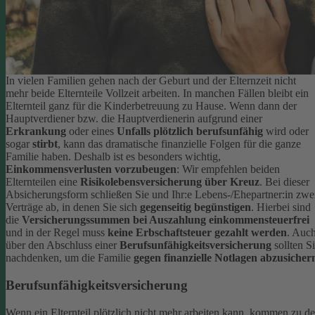
In vielen Familien gehen nach der Geburt und der Elternzeit nicht
mehr beide Elternteile Vollzeit arbeiten. In manchen Fällen bleibt ein
Elternteil ganz für die Kinderbetreuung zu Hause. Wenn dann der
Hauptverdiener bzw. die Hauptverdienerin aufgrund einer
Erkrankung
oder eines
Unfalls plötzlich berufsunfähig
wird oder
sogar
stirbt
, kann das dramatische finanzielle Folgen für die ganze
Familie haben.
Deshalb ist es besonders wichtig,
Einkommensverlusten vorzubeugen
: Wir empfehlen beiden
Elternteilen eine
Risikolebensversicherung über Kreuz
. Bei dieser
Absicherungsform schließen Sie und Ihr:e Lebens-/Ehepartner:in zwe
Verträge ab, in denen Sie sich
gegenseitig begünstigen
. Hierbei sind
die
Versicherungssummen bei Auszahlung einkommensteuerfrei
und in der Regel muss
keine Erbschaftsteuer gezahlt werden
.
Auc
über den Abschluss einer
Berufsunfähigkeitsversicherung
sollten S
nachdenken, um die Familie
gegen finanzielle Notlagen abzusicher
Berufsunfähigkeitsversicherung
Wenn ein Elternteil plötzlich nicht mehr arbeiten kann, kommen zu d