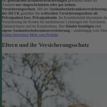
die
gesetzlichen Krankenversicherungen
gewähren Ihnen im
Ausland
nur eingeschränkten oder gar keinen
Versicherungsschutz
.
Mit der
Auslandsreisekrankenversicherung
der DEVK
genießen Sie
weltweiten Versicherungsschutz als
Privatpatient bzw. Privatpatientin
. Im Krankheitsfall übernimmt di
Versicherung die Kosten für medizinische Leistungen bei Ärzt:innen,
Zahnärzt:innen und im Krankenhaus.
Ihre
Kinder benötigen
eine
eigene Auslandsreisekrankenversicherung
– unabhängig vom Alter
Online berechnen
Mehr zum Produkt
Eltern und ihr Versicherungsschutz