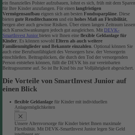
ein finanzielles Polster aufzubauen, lohnt es sich, früh mit dem Spare
für Ihre Kinder anzufangen. Für einen
langfristigen
Vermögensaufbau
eignen sich am besten
Fondssparpläne
. Diese
bieten
gute Renditechancen
und ein
hohes Maß an Flexibilität
,
bergen aber auch gewisse Risiken. Über einen langen Zeitraum lasse
sich Kursschwankungen jedoch gut ausgleichen.
Mit
DEVK-
SmartInvest Junior
bieten wir Ihnen eine
flexible Geldanlage für
Kinder
. Es können sowohl
Eltern als auch weitere
Familienmitglieder und Bekannte einzahlen
. Optional können Sie
auch eine Berufsunfähigkeit des Versorgers bzw. der Versorgerin
einschließen. Beitragslücken, die durch den Tod der versorgenden
Person entstehen können, füllt die DEVK bis zur vereinbarten
Beitragssumme auf. So ist Ihr Kind bis zur Volljährigkeit abgesichert.
Die Vorteile von SmartInvest Junior auf
einen Blick
flexible Geldanlage
für Kinder mit individuellen
Anlagemöglichkeiten
Unsere Altersvorsorge für Kinder bietet Ihnen maximale
Flexibilität. Mit DEVK-SmartInvest Junior legen Sie Geld
intelligent an: