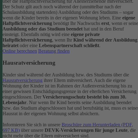
über die Haftpflichtversicherung für Alleinerziehende mitversichert.
Der Schutz gilt auch noch während der (unmittelbar nach der
Schulausbildung startenden) Ausbildung oder des Studiums – sogar
wenn die Kinder bereits in der eigenen Wohnung leben.
Eine
eigene
Haftpflichtversicherung
benötigt Ihr Nachwuchs
erst
, wenn er sein
Ausbildung oder das Studium beendet
hat und in den Beruf
einsteigt. Ebenfalls nötig wird eine
eigene private
Haftpflichtversicherung
, wenn Ihr
Kind während der Ausbildung
heiratet
oder eine
Lebenspartnerschaft schließt
.
Online berechnen
Beratung finden
Hausratversicherung
Kinder sind während der Ausbildung bzw. des Studiums über die
Hausratversicherung
ihrer Eltern mitversichert. Auch die eigene
Wohnung der Kinder ist im Rahmen der Außenversicherung bis zu
einer gewissen Entschädigungsgrenze in der elterlichen Versicherung
eingeschlossen.
Der
Versicherungsschutz besteht bis zum 30.
Lebensjahr
. Nur wenn Ihr Kind bereits seine Ausbildung beendet
bzw. das Studium abgeschlossen hat und berufstätig ist, muss es seine
Hausrat in der eigenen Wohnung selbst absichern.
Informieren Sie sich in unsere
Broschüre zum Herunterladen (PDF,
697 KB)
über unsere
DEVK-Versicherungen für junge Leute
, die
nicht mehr über die Eltern mitversichert sind.