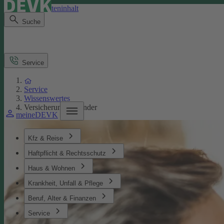
Direkt zum Seiteninhalt
Suche
Service
Service
Wissenswertes
Versicherungen Kinder
meineDEVK
Kfz & Reise
Haftpflicht & Rechtsschutz
Haus & Wohnen
Krankheit, Unfall & Pflege
Beruf, Alter & Finanzen
Service