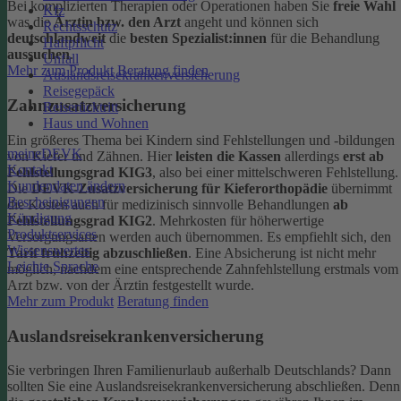
Bei komplizierten Therapien oder Operationen haben Sie
freie Wahl
Kfz
was die
Ärztin bzw. den Arzt
angeht und können sich
Rechtsschutz
deutschlandweit
die
besten Spezialist:innen
für die Behandlung
Haftpflicht
aussuchen
.
Unfall
Mehr zum Produkt
Beratung finden
Auslandsreisekrankenversicherung
Reisegepäck
Zahnzusatzversicherung
Reiserücktritt
Haus und Wohnen
Ein größeres Thema bei Kindern sind Fehlstellungen und -bildungen
meineDEVK
von Kiefer und Zähnen. Hier
leisten die Kassen
allerdings
erst ab
Kontakt
Fehlstellungsgrad KIG3
, also bei einer mittelschweren Fehlstellung.
Kundendaten ändern
Die
DEVK-Zusatzversicherung für Kieferorthopädie
übernimmt
Bescheinigungen
die Kosten auch für medizinisch sinnvolle Behandlungen
ab
Kündigung
Fehlstellungsgrad KIG2
. Mehrkosten für höherwertige
Produktservices
Versorgungsarten werden auch übernommen.
Es empfiehlt sich, den
Wissenswertes
Tarif frühzeitig abzuschließen
. Eine Absicherung ist nicht mehr
Leichte Sprache
möglich, nachdem eine entsprechende Zahnfehlstellung erstmals vom
Arzt bzw. von der Ärztin festgestellt wurde.
Mehr zum Produkt
Beratung finden
Auslandsreisekrankenversicherung
Sie verbringen Ihren Familienurlaub außerhalb Deutschlands? Dann
sollten Sie eine Auslandsreisekrankenversicherung abschließen. Denn