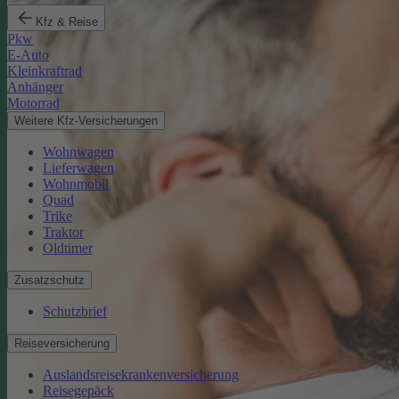
Kfz & Reise
Pkw
E-Auto
Kleinkraftrad
Anhänger
Motorrad
Weitere Kfz-Versicherungen
Wohnwagen
Lieferwagen
Wohnmobil
Quad
Trike
Traktor
Oldtimer
Zusatzschutz
Schutzbrief
Reiseversicherung
Auslandsreisekrankenversicherung
Reisegepäck